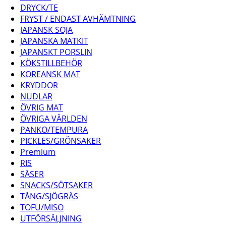
DRYCK/TE
FRYST / ENDAST AVHÄMTNING
JAPANSK SOJA
JAPANSKA MATKIT
JAPANSKT PORSLIN
KÖKSTILLBEHÖR
KOREANSK MAT
KRYDDOR
NUDLAR
ÖVRIG MAT
ÖVRIGA VÄRLDEN
PANKO/TEMPURA
PICKLES/GRÖNSAKER
Premium
RIS
SÅSER
SNACKS/SÖTSAKER
TÅNG/SJÖGRÄS
TOFU/MISO
UTFÖRSÄLJNING