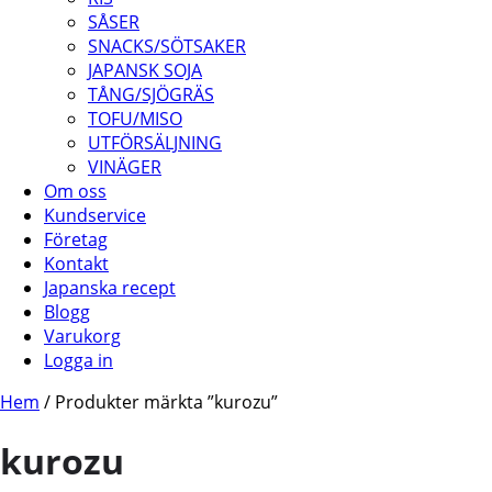
SÅSER
SNACKS/SÖTSAKER
JAPANSK SOJA
TÅNG/SJÖGRÄS
TOFU/MISO
UTFÖRSÄLJNING
VINÄGER
Om oss
Kundservice
Företag
Kontakt
Japanska recept
Blogg
Varukorg
Logga in
Hem
/ Produkter märkta ”kurozu”
kurozu