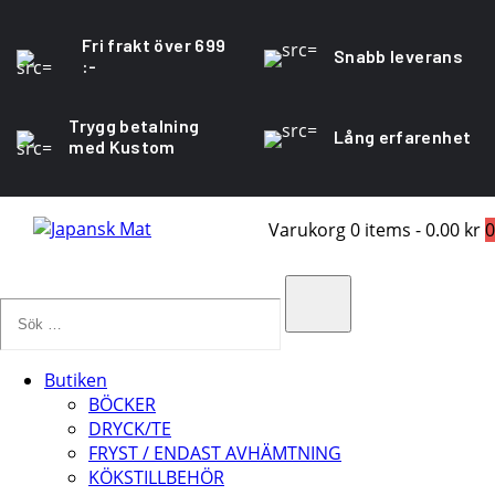
Fri frakt över 699
Snabb leverans
:-
Trygg betalning
Lång erfarenhet
med Kustom
Varukorg
0 items
-
0.00 kr
0
Sök
…
Search
Butiken
BÖCKER
DRYCK/TE
FRYST / ENDAST AVHÄMTNING
KÖKSTILLBEHÖR