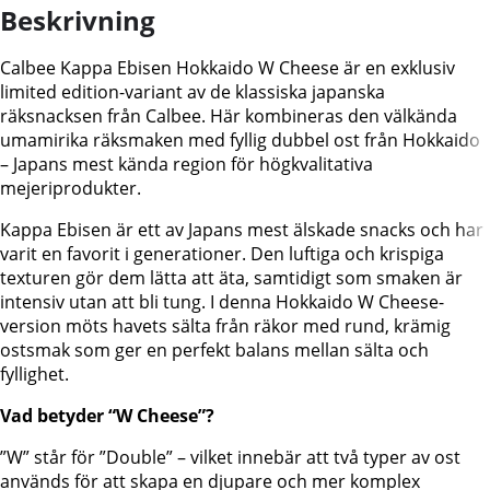
Beskrivning
Calbee Kappa Ebisen Hokkaido W Cheese är en exklusiv
limited edition-variant av de klassiska japanska
räksnacksen från Calbee. Här kombineras den välkända
umamirika räksmaken med fyllig dubbel ost från Hokkaido
– Japans mest kända region för högkvalitativa
mejeriprodukter.
Kappa Ebisen är ett av Japans mest älskade snacks och har
varit en favorit i generationer. Den luftiga och krispiga
texturen gör dem lätta att äta, samtidigt som smaken är
intensiv utan att bli tung. I denna Hokkaido W Cheese-
version möts havets sälta från räkor med rund, krämig
ostsmak som ger en perfekt balans mellan sälta och
fyllighet.
Vad betyder “W Cheese”?
”W” står för ”Double” – vilket innebär att två typer av ost
används för att skapa en djupare och mer komplex