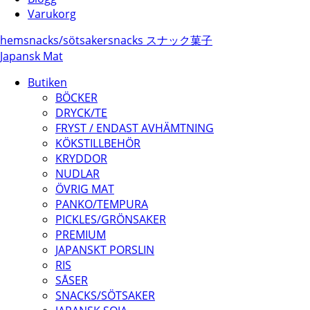
Varukorg
hem
snacks/
sötsaker
snacks スナック菓子
Japansk Mat
Butiken
BÖCKER
DRYCK/TE
FRYST / ENDAST AVHÄMTNING
KÖKSTILLBEHÖR
KRYDDOR
NUDLAR
ÖVRIG MAT
PANKO/TEMPURA
PICKLES/GRÖNSAKER
PREMIUM
JAPANSKT PORSLIN
RIS
SÅSER
SNACKS/SÖTSAKER