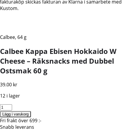
fakturaköp skickas fakturan av Klarna i samarbete med
Kustom.
Calbee, 64 g
Calbee Kappa Ebisen Hokkaido W
Cheese – Räksnacks med Dubbel
Ostsmak 60 g
39.00
kr
12 i lager
Calbee
Kappa
Lägg i varukorg
Ebisen
Fri frakt över 699 :-
Hokkaido
Snabb leverans