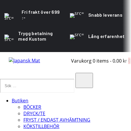
Fri frakt över 699
Snabb leverans
:-
Trygg betalning
Lång erfarenhet
med Kustom
Varukorg
0 items
-
0.00 kr
0
Sök
…
Search
Butiken
BÖCKER
DRYCK/TE
FRYST / ENDAST AVHÄMTNING
KÖKSTILLBEHÖR