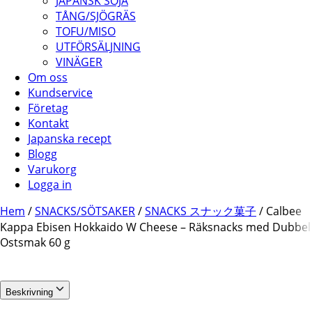
JAPANSK SOJA
TÅNG/SJÖGRÄS
TOFU/MISO
UTFÖRSÄLJNING
VINÄGER
Om oss
Kundservice
Företag
Kontakt
Japanska recept
Blogg
Varukorg
Logga in
Hem
/
SNACKS/SÖTSAKER
/
SNACKS スナック菓子
/ Calbee
Kappa Ebisen Hokkaido W Cheese – Räksnacks med Dubbel
Ostsmak 60 g
Beskrivning