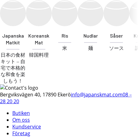
Japanska
Koreansk
Ris
Nudlar
Såser
K
Matkit
Mat
米
麺
ソース
日本の食材
韓国料理
キット – 自
宅で本格的
な和食を楽
しもう！
Bergviksvägen 40, 17890 Ekerö
info@japanskmat.com
08 –
28 20 20
Butiken
Om oss
Kundservice
Företag