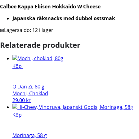
W
Calbee Kappa Ebisen Hokkaido W Cheese
Cheese
–
Japanska räksnacks med dubbel ostsmak
Räksnacks
med
Lagersaldo:
12 i lager
Dubbel
Ostsmak
Relaterade produkter
60
g
mängd
Köp
Q Dan Zi, 80 g
Mochi, Choklad
29.00
kr
Köp
Morinaga, 58 g