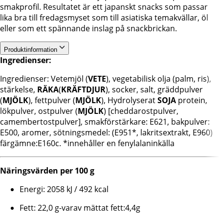
smakprofil. Resultatet är ett japanskt snacks som passar
lika bra till fredagsmyset som till asiatiska temakvällar, öl
eller som ett spännande inslag på snackbrickan.
Produktinformation
Ingredienser:
Ingredienser: Vetemjöl (
VETE
), vegetabilisk olja (palm, ris),
stärkelse,
RÄKA
(
KRÄFTDJUR
), socker, salt, gräddpulver
(
MJÖLK
), fettpulver (
MJÖLK
), Hydrolyserat
SOJA
protein,
lökpulver, ostpulver (
MJÖLK
) [cheddarostpulver,
camembertostpulver], smakförstärkare: E621, bakpulver:
E500, aromer, sötningsmedel: (E951*, lakritsextrakt, E960)
färgämne:E160c. *innehåller en fenylalaninkälla
Näringsvärden per 100 g
Energi: 2058 kJ / 492 kcal
Fett: 22,0 g-varav mättat fett:4,4g