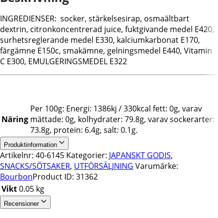
INGREDIENSER: socker, stärkelsesirap, osmaältbart
dextrin, citronkoncentrerad juice, fuktgivande medel E420,
surhetsreglerande medel E330, kalciumkarbonat E170,
färgämne E150c, smakämne, gelningsmedel E440, Vitamin
C E300, EMULGERINGSMEDEL E322
Per 100g: Energi: 1386kj / 330kcal fett: 0g, varav
Näring
mättade: 0g, kolhydrater: 79.8g, varav sockerarter:
73.8g, protein: 6.4g, salt: 0.1g.
Produktinformation
Artikelnr:
40-6145
Kategorier:
JAPANSKT GODIS
,
SNACKS/SÖTSAKER
,
UTFÖRSÄLJNING
Varumärke:
Bourbon
Product ID:
31362
Vikt
0.05 kg
Recensioner