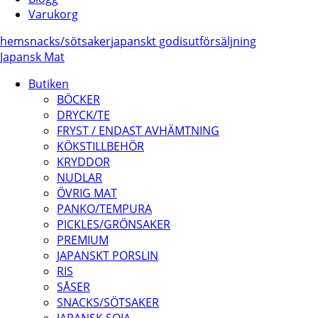
Varukorg
hem
snacks/
sötsaker
japanskt godis
utförsäljning
Japansk Mat
Butiken
BÖCKER
DRYCK/TE
FRYST / ENDAST AVHÄMTNING
KÖKSTILLBEHÖR
KRYDDOR
NUDLAR
ÖVRIG MAT
PANKO/TEMPURA
PICKLES/GRÖNSAKER
PREMIUM
JAPANSKT PORSLIN
RIS
SÅSER
SNACKS/SÖTSAKER