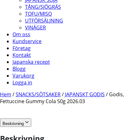
JAPANSK SOJA
TÅNG/SJÖGRÄS
TOFU/MISO
UTFÖRSÄLJNING
VINÄGER
Om oss
Kundservice
Företag
Kontakt
Japanska recept
Blogg
Varukorg
Logga in
Hem
/
SNACKS/SÖTSAKER
/
JAPANSKT GODIS
/ Godis,
Fettuccine Gummy Cola 50g 2026.03
Beskrivning
Beskrivning