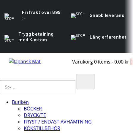
Fri frakt över 699
Snabb leverans
:-
Trygg betalning
Lång erfarenhet
med Kustom
Varukorg
0 items
-
0.00 kr
0
Sök
…
Search
Butiken
BÖCKER
DRYCK/TE
FRYST / ENDAST AVHÄMTNING
KÖKSTILLBEHÖR