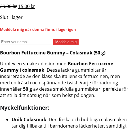
Det
Det
29.00
kr
15.00
kr
ursprungliga
nuvarande
Slut i lager
priset
priset
var:
är:
Meddela mig när denna finns i lager igen
29.00 kr.
15.00 kr.
Meddela mig
Bourbon Fettuccine Gummy – Colasmak (50 g)
Upplev en smakexplosion med
Bourbon Fettuccine
Gummy i colasmak
! Dessa läckra gummibitar är
inspirerade av den klassiska italienska fettuccinen, men
med en fräsch och spännande twist. Varje förpackning
innehåller
50 g
av dessa smakfulla gummibitar, perfekta för
att stilla ditt sötsug när som helst på dagen.
Nyckelfunktioner:
Unik Colasmak
: Den friska och bubbliga colasmaken
tar dig tillbaka till barndomens läckerheter, samtidigt