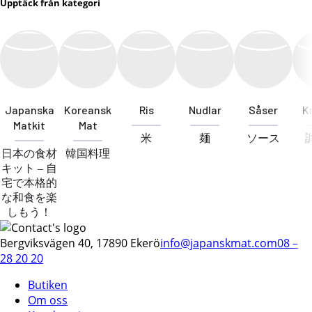
Upptäck från kategori
Japanska
Koreansk
Ris
Nudlar
Såser
K
Matkit
Mat
米
麺
ソース
日本の食材
韓国料理
キット – 自
宅で本格的
な和食を楽
しもう！
Bergviksvägen 40, 17890 Ekerö
info@japanskmat.com
08 –
28 20 20
Butiken
Om oss