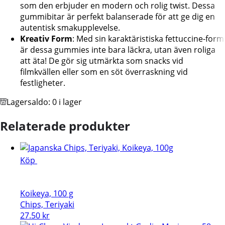
som den erbjuder en modern och rolig twist. Dessa
gummibitar är perfekt balanserade för att ge dig en
autentisk smakupplevelse.
Kreativ Form
: Med sin karaktäristiska fettuccine-form
är dessa gummies inte bara läckra, utan även roliga
att äta! De gör sig utmärkta som snacks vid
filmkvällen eller som en söt överraskning vid
festligheter.
Lagersaldo:
0 i lager
Relaterade produkter
Köp
Koikeya, 100 g
Chips, Teriyaki
27.50
kr