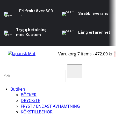
Fri frakt över 699
Snabb leverans
:-
Trygg betalning
Lång erfarenhet
med Kustom
Varukorg
7 items
-
472.00 kr
7
Sök
…
Search
Butiken
BÖCKER
DRYCK/TE
FRYST / ENDAST AVHÄMTNING
KÖKSTILLBEHÖR