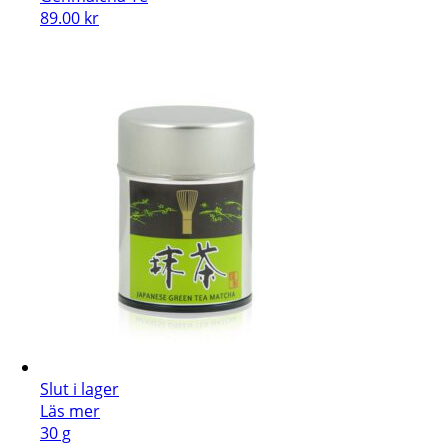
89.00
kr
Slut i lager
Läs mer
30 g