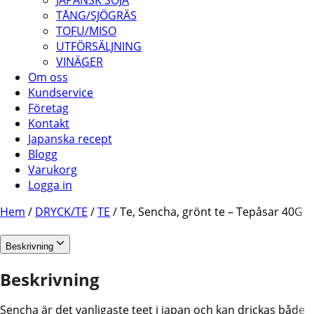
JAPANSK SOJA
TÅNG/SJÖGRÄS
TOFU/MISO
UTFÖRSÄLJNING
VINÄGER
Om oss
Kundservice
Företag
Kontakt
Japanska recept
Blogg
Varukorg
Logga in
Hem
/
DRYCK/TE
/
TE
/ Te, Sencha, grönt te – Tepåsar 40G
Beskrivning
Beskrivning
Sencha är det vanligaste teet i japan och kan drickas både