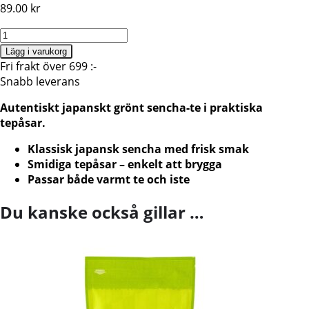
89.00
kr
Te,
Sencha,
Lägg i varukorg
grönt
Fri frakt över 699 :-
te
Snabb leverans
-
Autentiskt japanskt grönt sencha-te i praktiska
Tepåsar
tepåsar.
40G
mängd
Klassisk japansk sencha med frisk smak
Smidiga tepåsar – enkelt att brygga
Passar både varmt te och iste
Du kanske också gillar …