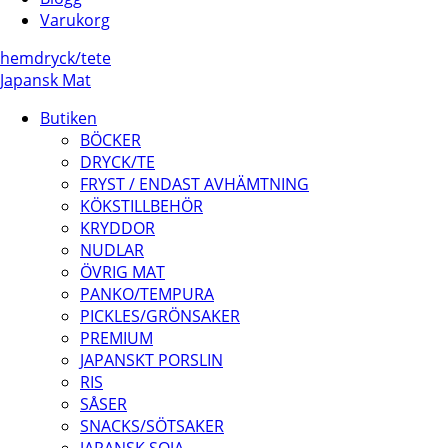
Varukorg
hem
dryck/
te
te
Japansk Mat
Butiken
BÖCKER
DRYCK/TE
FRYST / ENDAST AVHÄMTNING
KÖKSTILLBEHÖR
KRYDDOR
NUDLAR
ÖVRIG MAT
PANKO/TEMPURA
PICKLES/GRÖNSAKER
PREMIUM
JAPANSKT PORSLIN
RIS
SÅSER
SNACKS/SÖTSAKER