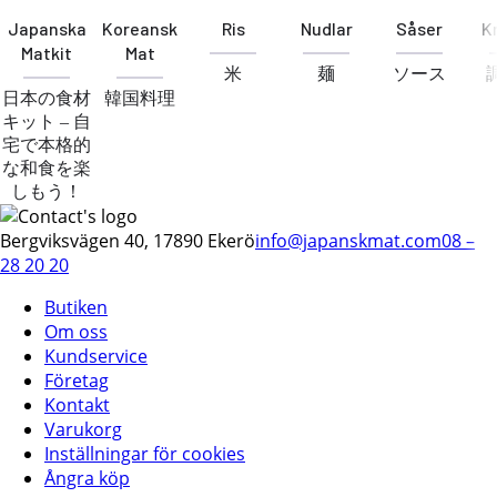
Japanska
Koreansk
Ris
Nudlar
Såser
K
Matkit
Mat
米
麺
ソース
日本の食材
韓国料理
キット – 自
宅で本格的
な和食を楽
しもう！
Bergviksvägen 40, 17890 Ekerö
info@japanskmat.com
08 –
28 20 20
Butiken
Om oss
Kundservice
Företag
Kontakt
Varukorg
Inställningar för cookies
Ångra köp