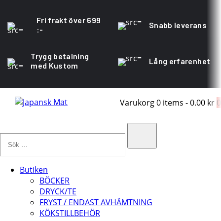
Fri frakt över 699
Snabb leverans
:-
Trygg betalning
Lång erfarenhet
med Kustom
Varukorg
0 items
-
0.00 kr
0
Sök
…
Search
Butiken
BÖCKER
DRYCK/TE
FRYST / ENDAST AVHÄMTNING
KÖKSTILLBEHÖR