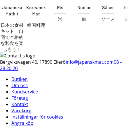
Japanska
Koreansk
Ris
Nudlar
Såser
K
Matkit
Mat
米
麺
ソース
日本の食材
韓国料理
キット – 自
宅で本格的
な和食を楽
しもう！
Bergviksvägen 40, 17890 Ekerö
info@japanskmat.com
08 –
28 20 20
Butiken
Om oss
Kundservice
Företag
Kontakt
Varukorg
Inställningar för cookies
Ångra köp