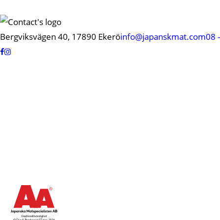
Bergviksvägen 40, 17890 Ekerö
info@japanskmat.com
08 