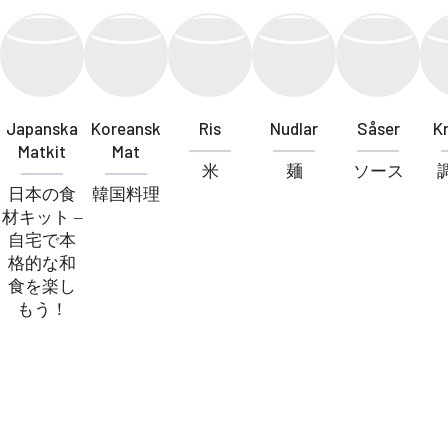
Japanska
Koreansk
Ris
Nudlar
Såser
K
Matkit
Mat
米
麺
ソース
日本の食
韓国料理
材キット –
自宅で本
格的な和
食を楽し
もう！