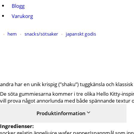
Blogg
Varukorg
hem
snacks/
sötsaker
japanskt godis
andra har en unik krispig (”shaku”) tuggkänsla och klassis
De söta gummiesarna kommer i tre olika Hello Kitty-inspire
vill prova något annorlunda med både spännande textur o
Produktinformation
Ingredienser:
socker,gelatin,äppeljuice,wafer papper(spannmål som inn