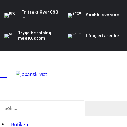
Fri frakt över 699
Snabb leverans
:-
Trygg betalning
Lång erfarenhet
med Kustom
Sök
…
Se
Butiken