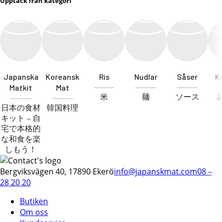
Upptäck från kategori
Japanska
Koreansk
Ris
Nudlar
Såser
K
Matkit
Mat
米
麺
ソース
日本の食材
韓国料理
キット – 自
宅で本格的
な和食を楽
しもう！
Bergviksvägen 40, 17890 Ekerö
info@japanskmat.com
08 –
28 20 20
Butiken
Om oss