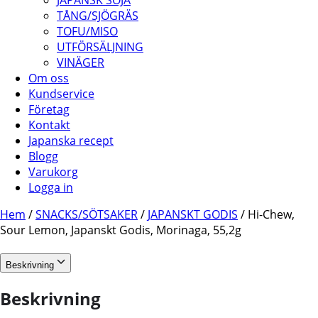
JAPANSK SOJA
TÅNG/SJÖGRÄS
TOFU/MISO
UTFÖRSÄLJNING
VINÄGER
Om oss
Kundservice
Företag
Kontakt
Japanska recept
Blogg
Varukorg
Logga in
Hem
/
SNACKS/SÖTSAKER
/
JAPANSKT GODIS
/ Hi-Chew,
Sour Lemon, Japanskt Godis, Morinaga, 55,2g
Beskrivning
Beskrivning