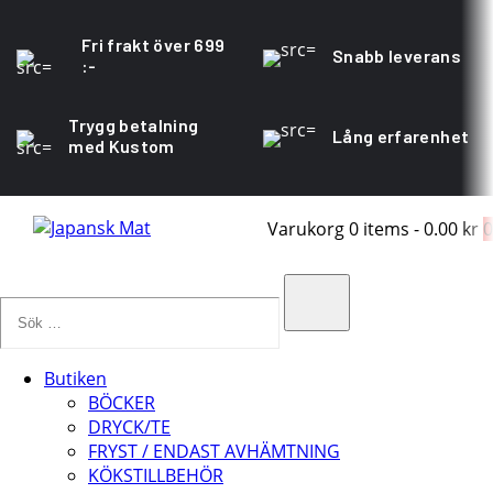
Fri frakt över 699
Snabb leverans
:-
Trygg betalning
Lång erfarenhet
med Kustom
Varukorg
0 items
-
0.00 kr
0
Sök
…
Search
Butiken
BÖCKER
DRYCK/TE
FRYST / ENDAST AVHÄMTNING
KÖKSTILLBEHÖR