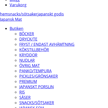
Varukorg
hem
snacks/
sötsaker
japanskt godis
Japansk Mat
Butiken
BÖCKER
DRYCK/TE
FRYST / ENDAST AVHÄMTNING
KÖKSTILLBEHÖR
KRYDDOR
NUDLAR
ÖVRIG MAT
PANKO/TEMPURA
PICKLES/GRÖNSAKER
PREMIUM
JAPANSKT PORSLIN
RIS
SÅSER
SNACKS/SÖTSAKER