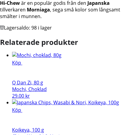
Hi-Chew
är en populär godis från den
Japanska
Godis,
tillverkaren
Morniaga
, sega små kolor som långsamt
Morinaga,
smälter i munnen.
55,2g
mängd
Lagersaldo:
98 i lager
Relaterade produkter
Köp
Q Dan Zi, 80 g
Mochi, Choklad
29.00
kr
Köp
Koikeya, 100 g