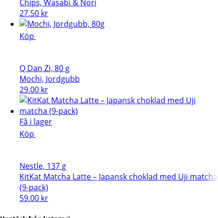
Chips, Wasabi & Nori
27.50
kr
Köp
Q Dan Zi, 80 g
Mochi, Jordgubb
29.00
kr
Få i lager
Köp
Nestle, 137 g
KitKat Matcha Latte – Japansk choklad med Uji matcha
(9-pack)
59.00
kr