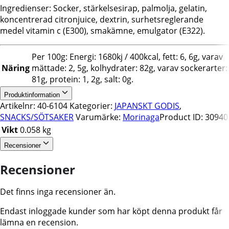
Ingredienser: Socker, stärkelsesirap, palmolja, gelatin,
koncentrerad citronjuice, dextrin, surhetsreglerande
medel vitamin c (E300), smakämne, emulgator (E322).
Per 100g: Energi: 1680kj / 400kcal, fett: 6, 6g, varav
Näring
mättade: 2, 5g, kolhydrater: 82g, varav sockerarter:
81g, protein: 1, 2g, salt: 0g.
Produktinformation
Artikelnr:
40-6104
Kategorier:
JAPANSKT GODIS
,
SNACKS/SÖTSAKER
Varumärke:
Morinaga
Product ID:
30940
Vikt
0.058 kg
Recensioner
Recensioner
Det finns inga recensioner än.
Endast inloggade kunder som har köpt denna produkt får
lämna en recension.