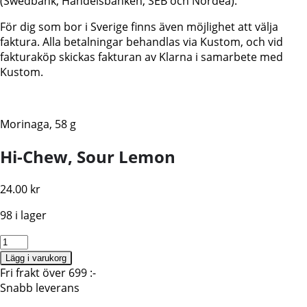
(Swedbank, Handelsbanken, SEB och Nordea).
För dig som bor i Sverige finns även möjlighet att välja
faktura. Alla betalningar behandlas via Kustom, och vid
fakturaköp skickas fakturan av Klarna i samarbete med
Kustom.
Morinaga, 58 g
Hi-Chew, Sour Lemon
24.00
kr
98 i lager
Hi-
Chew,
Lägg i varukorg
Sour
Fri frakt över 699 :-
Lemon,
Snabb leverans
Japanskt