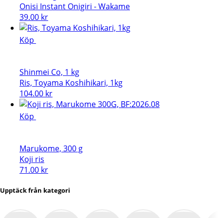
Onisi Instant Onigiri - Wakame
39.00
kr
Köp
Shinmei Co, 1 kg
Ris, Toyama Koshihikari, 1kg
104.00
kr
Köp
Marukome, 300 g
Koji ris
71.00
kr
Upptäck från kategori