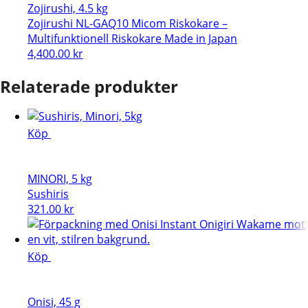
Zojirushi, 4.5 kg
Zojirushi NL-GAQ10 Micom Riskokare –
Multifunktionell Riskokare Made in Japan
4,400.00
kr
Relaterade produkter
Köp
MINORI, 5 kg
Sushiris
321.00
kr
Köp
Onisi, 45 g