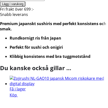
Akitakomachi
Lägg i varukorg
5kg,
Fri frakt över 699 :-
Akafuji
Snabb leverans
Br
Premium japanskt sushiris med perfekt konsistens och
mängd
smak.
Rundkornigt ris från Japan
Perfekt för sushi och onigiri
Klibbig konsistens med bra tuggmotstånd
Du kanske också gillar …
Få i lager
Köp