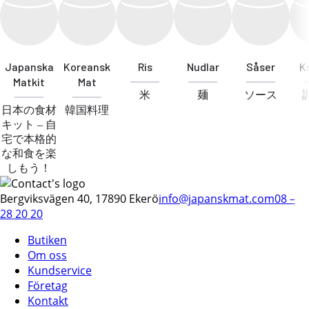
Japanska
Koreansk
Ris
Nudlar
Såser
K
Matkit
Mat
米
麺
ソース
日本の食材
韓国料理
キット – 自
宅で本格的
な和食を楽
しもう！
Bergviksvägen 40, 17890 Ekerö
info@japanskmat.com
08 –
28 20 20
Butiken
Om oss
Kundservice
Företag
Kontakt