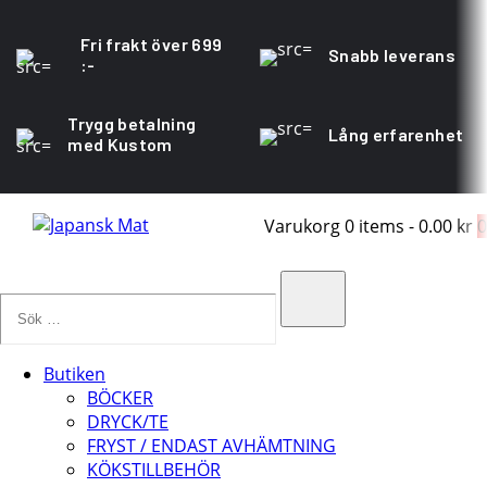
Fri frakt över 699
Snabb leverans
:-
Trygg betalning
Lång erfarenhet
med Kustom
Varukorg
0 items
-
0.00 kr
0
Sök
…
Search
Butiken
BÖCKER
DRYCK/TE
FRYST / ENDAST AVHÄMTNING
KÖKSTILLBEHÖR