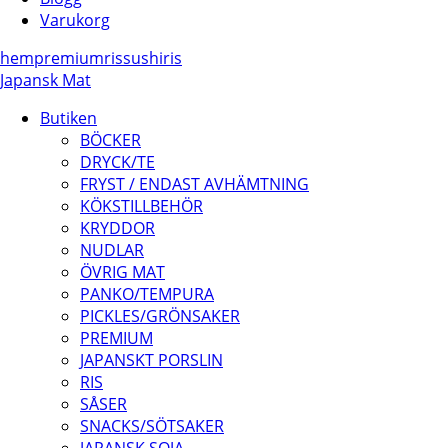
Varukorg
hem
premium
ris
sushiris
Japansk Mat
Butiken
BÖCKER
DRYCK/TE
FRYST / ENDAST AVHÄMTNING
KÖKSTILLBEHÖR
KRYDDOR
NUDLAR
ÖVRIG MAT
PANKO/TEMPURA
PICKLES/GRÖNSAKER
PREMIUM
JAPANSKT PORSLIN
RIS
SÅSER
SNACKS/SÖTSAKER