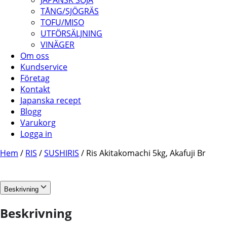
JAPANSK SOJA
TÅNG/SJÖGRÄS
TOFU/MISO
UTFÖRSÄLJNING
VINÄGER
Om oss
Kundservice
Företag
Kontakt
Japanska recept
Blogg
Varukorg
Logga in
Hem
/
RIS
/
SUSHIRIS
/ Ris Akitakomachi 5kg, Akafuji Br
Beskrivning
Beskrivning