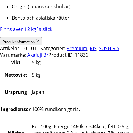
Onigiri (japanska risbollar)
Bento och asiatiska rätter
Finns även i 2 kg´s säck
Produktinformation
Artikelnr:
10-1011
Kategorier:
Premium
,
RIS
,
SUSHIRIS
Varumärke:
Akafuji Br
Product ID:
11836
Vikt
5 kg
Nettovikt
5 kg
Ursprung
Japan
Ingredienser
100% rundkornigt ris.
Per 100g: Energi: 1460kj / 344kcal, fett: 0,9 g,
Näring
varav mättade: 0,3 g, kolhydrater: 78g, varav