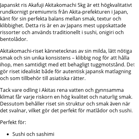
Japanskt ris Akafuji Akitakomachi 5kg är ett högkvalitativt
rundkornigt premiumris från Akita-prefekturen i Japan,
känt för sin perfekta balans mellan smak, textur och
klibbighet. Detta ris är en av Japans mest uppskattade
rissorter och används traditionellt i sushi, onigiri och
bentolådor.
Akitakomachi-riset kännetecknas av sin milda, lätt nötiga
smak och sin unika konsistens – klibbig nog för att hålla
ihop, men samtidigt med ett behagligt tuggmotstånd. Det
gör riset idealiskt både för autentisk japansk matlagning
och som tillbehör till asiatiska rätter.
Tack vare odling i Akitas rena vatten och gynnsamma
klimat får varje riskorn en hög kvalitet och naturlig smak.
Dessutom behåller riset sin struktur och smak även när
det svalnar, vilket gör det perfekt för matlådor och sushi.
Perfekt för:
Sushi och sashimi