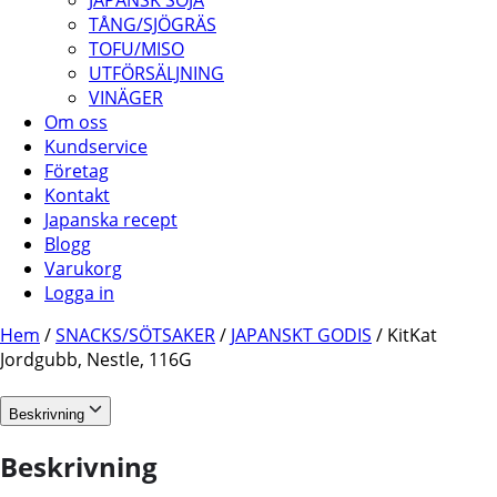
JAPANSK SOJA
TÅNG/SJÖGRÄS
TOFU/MISO
UTFÖRSÄLJNING
VINÄGER
Om oss
Kundservice
Företag
Kontakt
Japanska recept
Blogg
Varukorg
Logga in
Hem
/
SNACKS/SÖTSAKER
/
JAPANSKT GODIS
/ KitKat
Jordgubb, Nestle, 116G
Beskrivning
Beskrivning