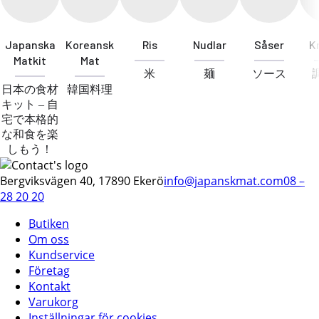
Japanska
Koreansk
Ris
Nudlar
Såser
K
Matkit
Mat
米
麺
ソース
日本の食材
韓国料理
キット – 自
宅で本格的
な和食を楽
しもう！
Bergviksvägen 40, 17890 Ekerö
info@japanskmat.com
08 –
28 20 20
Butiken
Om oss
Kundservice
Företag
Kontakt
Varukorg
Inställningar för cookies