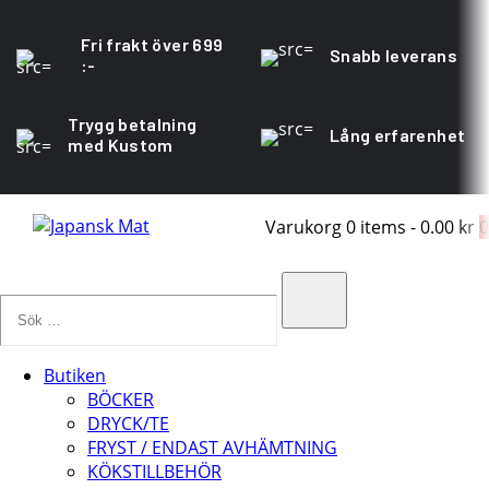
Fri frakt över 699
Snabb leverans
:-
Trygg betalning
Lång erfarenhet
med Kustom
Varukorg
0 items
-
0.00 kr
0
Sök
…
Search
Butiken
BÖCKER
DRYCK/TE
FRYST / ENDAST AVHÄMTNING
KÖKSTILLBEHÖR