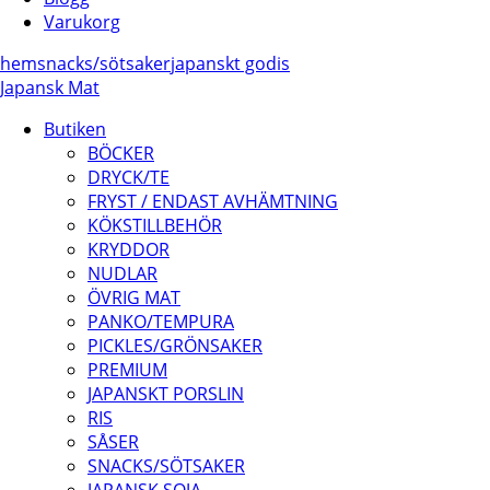
Varukorg
hem
snacks/
sötsaker
japanskt godis
Japansk Mat
Butiken
BÖCKER
DRYCK/TE
FRYST / ENDAST AVHÄMTNING
KÖKSTILLBEHÖR
KRYDDOR
NUDLAR
ÖVRIG MAT
PANKO/TEMPURA
PICKLES/GRÖNSAKER
PREMIUM
JAPANSKT PORSLIN
RIS
SÅSER
SNACKS/SÖTSAKER