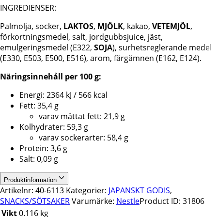
INGREDIENSER:
Palmolja, socker,
LAKTOS
,
MJÖLK
, kakao,
VETEMJÖL
,
förkortningsmedel, salt, jordgubbsjuice, jäst,
emulgeringsmedel (E322,
SOJA
), surhetsreglerande medel
(E330, E503, E500, E516), arom, färgämnen (E162, E124).
Näringsinnehåll per 100 g:
Energi: 2364 kJ / 566 kcal
Fett: 35,4 g
varav mättat fett: 21,9 g
Kolhydrater: 59,3 g
varav sockerarter: 58,4 g
Protein: 3,6 g
Salt: 0,09 g
Produktinformation
Artikelnr:
40-6113
Kategorier:
JAPANSKT GODIS
,
SNACKS/SÖTSAKER
Varumärke:
Nestle
Product ID:
31806
Vikt
0.116 kg