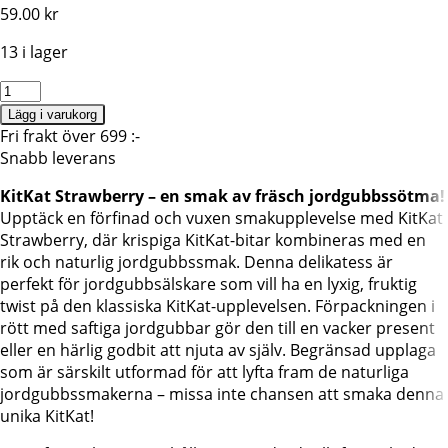
59.00
kr
13 i lager
KitKat
Jordgubb,
Lägg i varukorg
Nestle,
Fri frakt över 699 :-
116G
Snabb leverans
mängd
KitKat Strawberry – en smak av fräsch jordgubbssötma!
Upptäck en förfinad och vuxen smakupplevelse med KitKat
Strawberry, där krispiga KitKat-bitar kombineras med en
rik och naturlig jordgubbssmak. Denna delikatess är
perfekt för jordgubbsälskare som vill ha en lyxig, fruktig
twist på den klassiska KitKat-upplevelsen. Förpackningen i
rött med saftiga jordgubbar gör den till en vacker present
eller en härlig godbit att njuta av själv. Begränsad upplaga
som är särskilt utformad för att lyfta fram de naturliga
jordgubbssmakerna – missa inte chansen att smaka denna
unika KitKat!