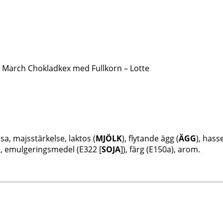
 March Chokladkex med Fullkorn – Lotte
sa, majsstärkelse, laktos (
MJÖLK
), flytande ägg (
ÄGG
), hass
), emulgeringsmedel (E322 [
SOJA
]), färg (E150a), arom.