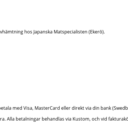
er avhämtning hos Japanska Matspecialisten (Ekerö).
betala med Visa, MasterCard eller direkt via din bank (Swe
ktura. Alla betalningar behandlas via Kustom, och vid faktur