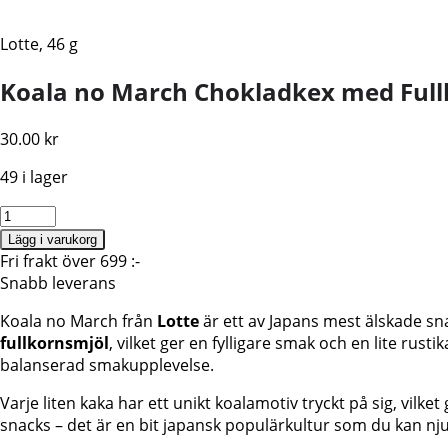
Lotte, 46 g
Koala no March Chokladkex med Fullk
30.00
kr
49 i lager
Koala
no
Lägg i varukorg
March
Fri frakt över 699 :-
Chokladkex
Snabb leverans
med
Koala no March från
Lotte
är ett av Japans mest älskade s
Fullkorn
fullkornsmjöl
, vilket ger en fylligare smak och en lite rus
–
balanserad smakupplevelse.
Lotte
mängd
Varje liten kaka har ett unikt koalamotiv tryckt på sig, vil
snacks – det är en bit japansk populärkultur som du kan nj