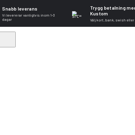
Trygg betalning me
Snabb leverans
Kustom
Vi levererar vanligtvis inom 1–3
dagar
Välj kort, bank, swish eller
Search