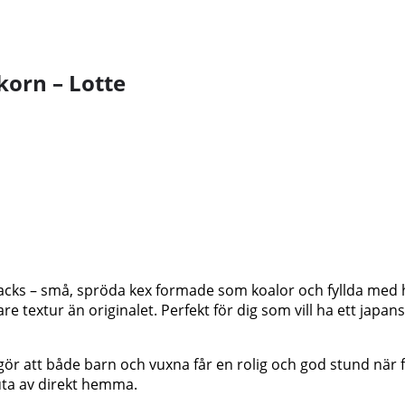
orn – Lotte
nacks – små, spröda kex formade som koalor och fyllda med
tikare textur än originalet. Perfekt för dig som vill ha ett j
ket gör att både barn och vuxna får en rolig och god stund n
uta av direkt hemma.