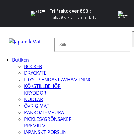
Fri frakt över 699 :-
Frakt 79 kr – Bring eller DHL
Sök
…
Butiken
BÖCKER
DRYCK/TE
FRYST / ENDAST AVHÄMTNING
KÖKSTILLBEHÖR
KRYDDOR
NUDLAR
ÖVRIG MAT
PANKO/TEMPURA
PICKLES/GRÖNSAKER
PREMIUM
JAPANSKT PORSLIN