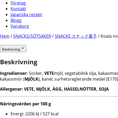
Företag
Kontakt
Japanska recept
Blogg
Varukorg
Hem
/
SNACKS/SÖTSAKER
/
SNACKS スナック菓子
/ Koala no
Beskrivning
Beskrivning
Ingredienser:
Socker,
VETE
mjöl, vegetabilisk olja, kakaomas
kakaosmör (
MJÖLK
), kanel, surhetsreglerande medel (E170
Allergener:
VETE, MJÖLK, ÄGG, HASSELNÖTTER, SOJA
Näringsvärden per 100 g
Energi: 2206 kJ / 527 kcal