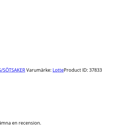
S/SÖTSAKER
Varumärke:
Lotte
Product ID:
37833
ämna en recension.