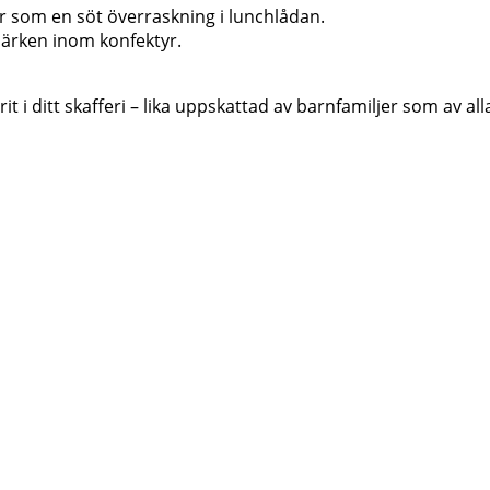
ler som en söt överraskning i lunchlådan.
märken inom konfektyr.
t i ditt skafferi – lika uppskattad av barnfamiljer som av al