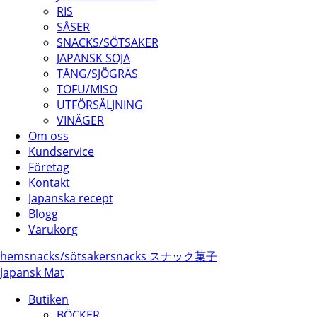
RIS
SÅSER
SNACKS/SÖTSAKER
JAPANSK SOJA
TÅNG/SJÖGRÄS
TOFU/MISO
UTFÖRSÄLJNING
VINÄGER
Om oss
Kundservice
Företag
Kontakt
Japanska recept
Blogg
Varukorg
hem
snacks/
sötsaker
snacks スナック菓子
Japansk Mat
Butiken
BÖCKER