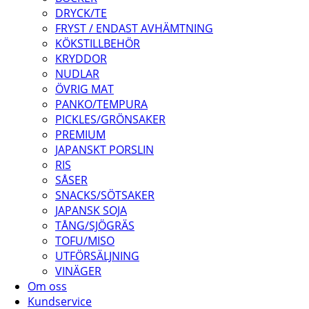
DRYCK/TE
FRYST / ENDAST AVHÄMTNING
KÖKSTILLBEHÖR
KRYDDOR
NUDLAR
ÖVRIG MAT
PANKO/TEMPURA
PICKLES/GRÖNSAKER
PREMIUM
JAPANSKT PORSLIN
RIS
SÅSER
SNACKS/SÖTSAKER
JAPANSK SOJA
TÅNG/SJÖGRÄS
TOFU/MISO
UTFÖRSÄLJNING
VINÄGER
Om oss
Kundservice