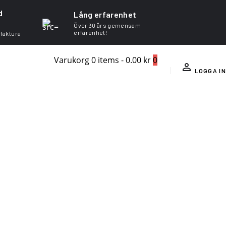
d
Lång erfarenhet
Över 30 års gemensam
erfarenhet!
 faktura
Varukorg
0 items
-
0.00 kr
0
LOGGA IN