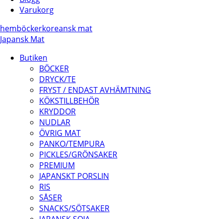
Varukorg
hem
böcker
koreansk mat
Japansk Mat
Butiken
BÖCKER
DRYCK/TE
FRYST / ENDAST AVHÄMTNING
KÖKSTILLBEHÖR
KRYDDOR
NUDLAR
ÖVRIG MAT
PANKO/TEMPURA
PICKLES/GRÖNSAKER
PREMIUM
JAPANSKT PORSLIN
RIS
SÅSER
SNACKS/SÖTSAKER