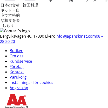
日本の食材
韓国料理
キット – 自
宅で本格的
な和食を楽
しもう！
Bergviksvägen 40, 17890 Ekerö
info@japanskmat.com
08 –
28 20 20
Butiken
Om oss
Kundservice
Företag
Kontakt
Varukorg
Inställningar för cookies
Ångra köp