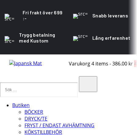
Fri frakt över 699
Snabb leverans
:-
Trygg betalning
Lång erfarenhet
med Kustom
Varukorg
4 items
-
386.00 kr
4
Sök
…
Search
Butiken
BÖCKER
DRYCK/TE
FRYST / ENDAST AVHÄMTNING
KÖKSTILLBEHÖR