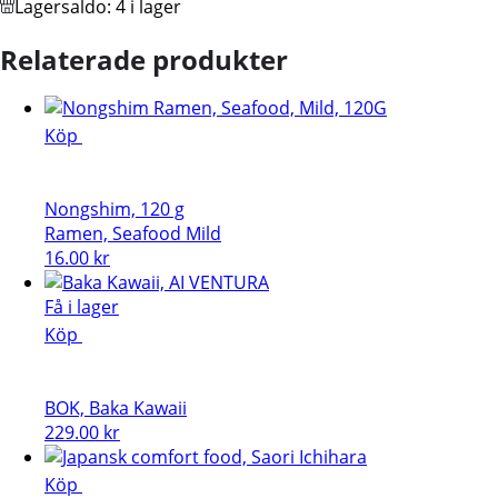
Lagersaldo:
4 i lager
Relaterade produkter
Köp
Nongshim, 120 g
Ramen, Seafood Mild
16.00
kr
Få i lager
Köp
BOK, Baka Kawaii
229.00
kr
Köp