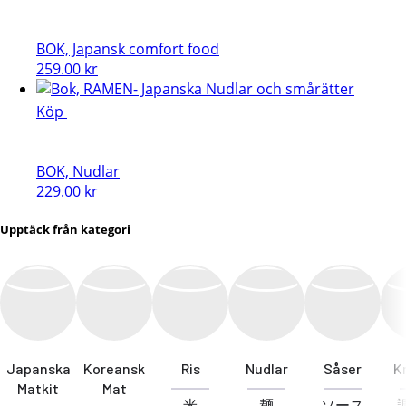
BOK, Japansk comfort food
259.00
kr
Köp
BOK, Nudlar
229.00
kr
Upptäck från kategori
Japanska
Koreansk
Ris
Nudlar
Såser
K
Matkit
Mat
米
麺
ソース