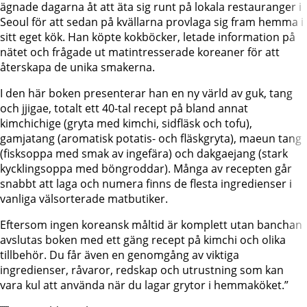
ägnade dagarna åt att äta sig runt på lokala restauranger i
Seoul för att sedan på kvällarna provlaga sig fram hemma i
sitt eget kök. Han köpte kokböcker, letade information på
nätet och frågade ut matintresserade koreaner för att
återskapa de unika smakerna.
I den här boken presenterar han en ny värld av guk, tang
och jjigae, totalt ett 40-tal recept på bland annat
kimchichige (gryta med kimchi, sidfläsk och tofu),
gamjatang (aromatisk potatis- och fläskgryta), maeun tang
(fisksoppa med smak av ingefära) och dakgaejang (stark
kycklingsoppa med böngroddar). Många av recepten går
snabbt att laga och numera finns de flesta ingredienser i
vanliga välsorterade matbutiker.
Eftersom ingen koreansk måltid är komplett utan banchan
avslutas boken med ett gäng recept på kimchi och olika
tillbehör. Du får även en genomgång av viktiga
ingredienser, råvaror, redskap och utrustning som kan
vara kul att använda när du lagar grytor i hemmaköket.”