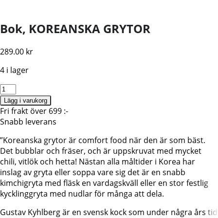
Bok, KOREANSKA GRYTOR
289.00
kr
4 i lager
KOREANSKA
GRYTOR,
Lägg i varukorg
Gustav
Fri frakt över 699 :-
Kyhlberg
Snabb leverans
mängd
”Koreanska grytor är comfort food när den är som bäst.
Det bubblar och fräser, och är uppskruvat med mycket
chili, vitlök och hetta! Nästan alla måltider i Korea har
inslag av gryta eller soppa vare sig det är en snabb
kimchigryta med fläsk en vardagskväll eller en stor festlig
kycklinggryta med nudlar för många att dela.
Gustav Kyhlberg är en svensk kock som under några års tid