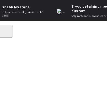
Trygg betalning me
Snabb leverans
Kustom
Vi levererar vanligtvis inom 1–3
dagar
Välj kort, bank, swish eller
Search