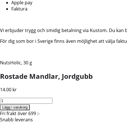
Apple pay
Faktura
Vi erbjuder trygg och smidig betalning via Kustom. Du kan 
För dig som bor i Sverige finns även möjlighet att välja fa
NutsHolic, 30 g
Rostade Mandlar, Jordgubb
14.00
kr
Koreanskt
snacks,
Lägg i varukorg
Strawberry
Fri frakt över 699 :-
Almond,
Snabb leverans
NutsHolic,