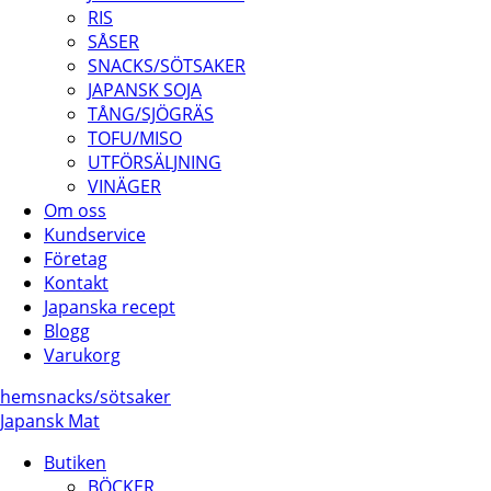
RIS
SÅSER
SNACKS/SÖTSAKER
JAPANSK SOJA
TÅNG/SJÖGRÄS
TOFU/MISO
UTFÖRSÄLJNING
VINÄGER
Om oss
Kundservice
Företag
Kontakt
Japanska recept
Blogg
Varukorg
hem
snacks/
sötsaker
Japansk Mat
Butiken
BÖCKER