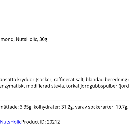
lmond, NutsHolic, 30g
ansatta kryddor [socker, raffinerat salt, blandad berednin
zymatiskt modifierad stevia, torkat jordgubbspulber (jordgu
 mättade: 3.35g, kolhydrater: 31.2g, varav sockerarter: 19.7g, 
NutsHolic
Product ID:
20212