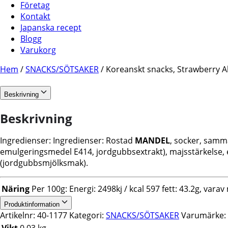
Företag
Kontakt
Japanska recept
Blogg
Varukorg
Hem
/
SNACKS/SÖTSAKER
/ Koreanskt snacks, Strawberry A
Beskrivning
Beskrivning
Ingredienser: Ingredienser: Rostad
MANDEL
, socker, samm
emulgeringsmedel E414, jordgubbsextrakt), majsstärkelse, en
(jordgubbsmjölksmak).
Näring
Per 100g: Energi: 2498kj / kcal 597 fett: 43.2g, varav
Produktinformation
Artikelnr:
40-1177
Kategori:
SNACKS/SÖTSAKER
Varumärke:
Vikt
0.03 kg