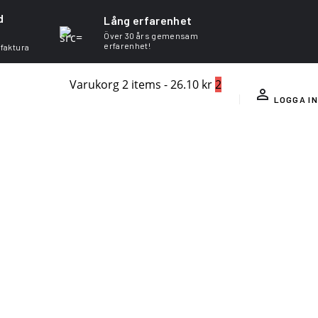
d
Lång erfarenhet
Över 30 års gemensam
erfarenhet!
 faktura
Varukorg
2 items
-
26.10 kr
2
LOGGA IN