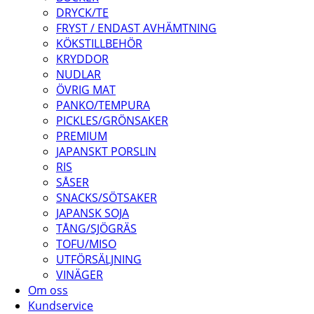
DRYCK/TE
FRYST / ENDAST AVHÄMTNING
KÖKSTILLBEHÖR
KRYDDOR
NUDLAR
ÖVRIG MAT
PANKO/TEMPURA
PICKLES/GRÖNSAKER
PREMIUM
JAPANSKT PORSLIN
RIS
SÅSER
SNACKS/SÖTSAKER
JAPANSK SOJA
TÅNG/SJÖGRÄS
TOFU/MISO
UTFÖRSÄLJNING
VINÄGER
Om oss
Kundservice