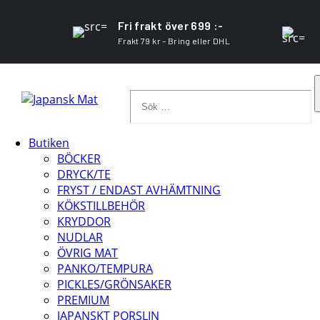
Fri frakt över 699 :-
Frakt 79 kr – Bring eller DHL
Sök
…
Butiken
BÖCKER
DRYCK/TE
FRYST / ENDAST AVHÄMTNING
KÖKSTILLBEHÖR
KRYDDOR
NUDLAR
ÖVRIG MAT
PANKO/TEMPURA
PICKLES/GRÖNSAKER
PREMIUM
JAPANSKT PORSLIN