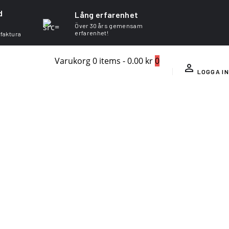
d
Lång erfarenhet
Över 30 års gemensam
erfarenhet!
 faktura
Varukorg
0 items
-
0.00 kr
0
LOGGA IN