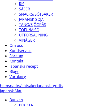
RIS
SÅSER
SNACKS/SÖTSAKER
JAPANSK SOJA
TÅNG/SJÖGRÄS
TOFU/MISO
UTFÖRSÄLJNING
VINÄGER
Om oss
Kundservice
Företag
Kontakt
Japanska recept
Blogg
Varukorg
hem
snacks/
sötsaker
japanskt godis
Japansk Mat
Butiken
BÖCKER