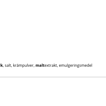
lk
, salt, krämpulver,
malt
extrakt, emulgeringsmedel