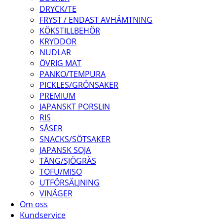
DRYCK/TE
FRYST / ENDAST AVHÄMTNING
KÖKSTILLBEHÖR
KRYDDOR
NUDLAR
ÖVRIG MAT
PANKO/TEMPURA
PICKLES/GRÖNSAKER
PREMIUM
JAPANSKT PORSLIN
RIS
SÅSER
SNACKS/SÖTSAKER
JAPANSK SOJA
TÅNG/SJÖGRÄS
TOFU/MISO
UTFÖRSÄLJNING
VINÄGER
Om oss
Kundservice