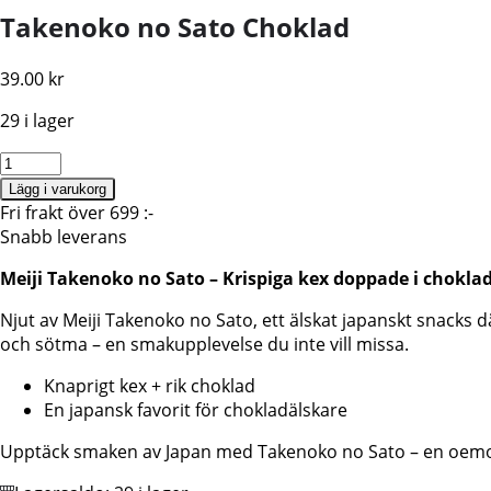
Takenoko no Sato Choklad
39.00
kr
29 i lager
Meiji
Takenoko
Lägg i varukorg
no
Fri frakt över 699 :-
Sato
Snabb leverans
Choklad
Meiji Takenoko no Sato – Krispiga kex doppade i chokla
63g(grön)
mängd
Njut av Meiji Takenoko no Sato, ett älskat japanskt snacks
och sötma – en smakupplevelse du inte vill missa.
Knaprigt kex + rik choklad
En japansk favorit för chokladälskare
Upptäck smaken av Japan med Takenoko no Sato – en oemo