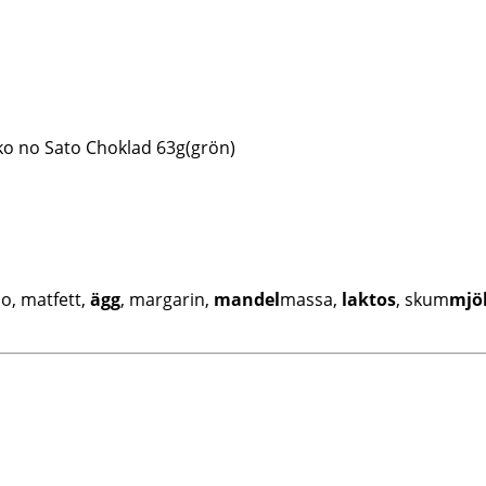
ko no Sato Choklad 63g(grön)
ao, matfett,
ägg
, margarin,
mandel
massa,
laktos
, skum
mjö