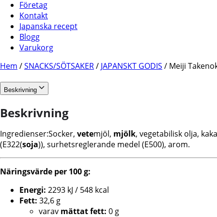
Företag
Kontakt
Japanska recept
Blogg
Varukorg
Hem
/
SNACKS/SÖTSAKER
/
JAPANSKT GODIS
/ Meiji Takeno
Beskrivning
Beskrivning
Ingredienser:Socker,
vete
mjöl,
mjölk
, vegetabilisk olja, kak
(E322(
soja
)), surhetsreglerande medel (E500), arom.
Näringsvärde per 100 g:
Energi:
2293 kJ / 548 kcal
Fett:
32,6 g
varav
mättat fett:
0 g