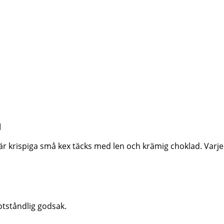
d
 där krispiga små kex täcks med len och krämig choklad. Var
tståndlig godsak.