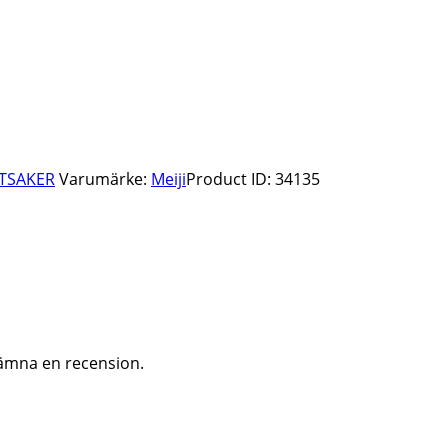
TSAKER
Varumärke:
Meiji
Product ID:
34135
ämna en recension.