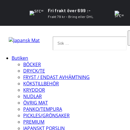
Fri frakt över 699 :-
Frakt 79 kr – Bring eller DHL
Sök
…
Butiken
BÖCKER
DRYCK/TE
FRYST / ENDAST AVHÄMTNING
KÖKSTILLBEHÖR
KRYDDOR
NUDLAR
ÖVRIG MAT
PANKO/TEMPURA
PICKLES/GRÖNSAKER
PREMIUM
JAPANSKT PORSLIN