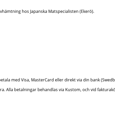
er avhämtning hos Japanska Matspecialisten (Ekerö).
betala med Visa, MasterCard eller direkt via din bank (Swe
ktura. Alla betalningar behandlas via Kustom, och vid faktur