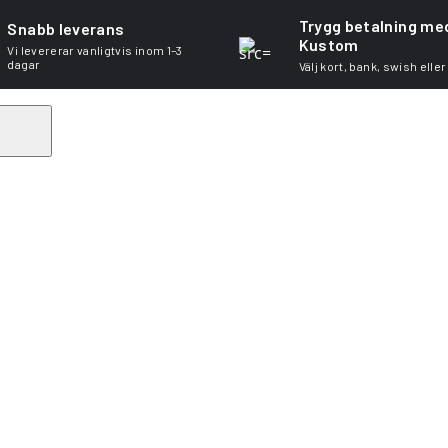
Trygg betalning me
Snabb leverans
Kustom
Vi levererar vanligtvis inom 1–3
dagar
Välj kort, bank, swish eller
Search