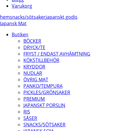
Varukorg
hem
snacks/
sötsaker
japanskt godis
Japansk Mat
Butiken
BÖCKER
DRYCK/TE
FRYST / ENDAST AVHÄMTNING
KÖKSTILLBEHÖR
KRYDDOR
NUDLAR
ÖVRIG MAT
PANKO/TEMPURA
PICKLES/GRÖNSAKER
PREMIUM
JAPANSKT PORSLIN
RIS
SÅSER
SNACKS/SÖTSAKER