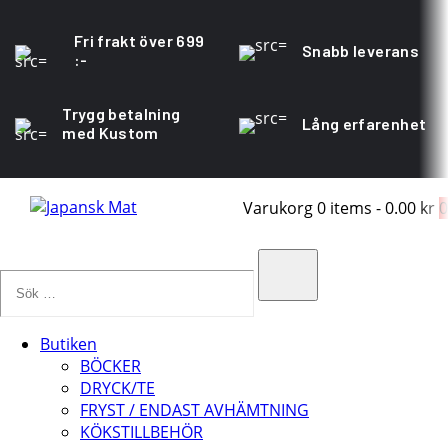
Fri frakt över 699
Snabb leverans
:-
Trygg betalning
Lång erfarenhet
med Kustom
Varukorg
0 items
-
0.00 kr
0
Sök
…
Search
Butiken
BÖCKER
DRYCK/TE
FRYST / ENDAST AVHÄMTNING
KÖKSTILLBEHÖR