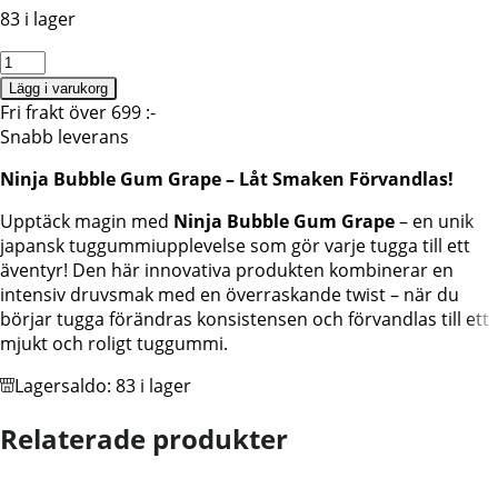
83 i lager
Ninja
Ramune
Lägg i varukorg
Tuggummi,
Fri frakt över 699 :-
Coris,
Snabb leverans
25G
Ninja Bubble Gum Grape – Låt Smaken Förvandlas!
mängd
Upptäck magin med
Ninja Bubble Gum Grape
– en unik
japansk tuggummiupplevelse som gör varje tugga till ett
äventyr! Den här innovativa produkten kombinerar en
intensiv druvsmak med en överraskande twist – när du
börjar tugga förändras konsistensen och förvandlas till ett
mjukt och roligt tuggummi.
Lagersaldo:
83 i lager
Relaterade produkter