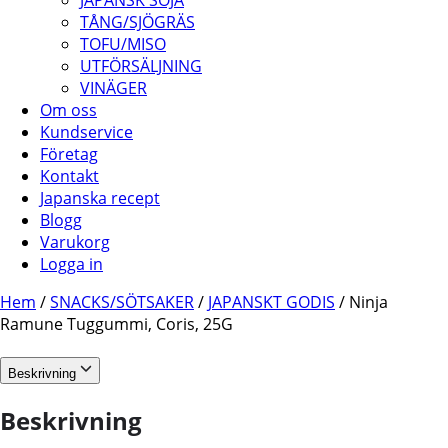
JAPANSK SOJA
TÅNG/SJÖGRÄS
TOFU/MISO
UTFÖRSÄLJNING
VINÄGER
Om oss
Kundservice
Företag
Kontakt
Japanska recept
Blogg
Varukorg
Logga in
Hem
/
SNACKS/SÖTSAKER
/
JAPANSKT GODIS
/ Ninja
Ramune Tuggummi, Coris, 25G
Beskrivning
Beskrivning