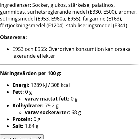
Ingredienser: Socker, glukos, stärkelse, palatinos,
gummibas, surhetsreglerande medel (E330, E500), aromer,
sötningsmedel (E953, E960a, E955), färgämne (E163),
förtjockningsmedel (E1204), stabiliseringsmedel (E341).
Observera:
E953 och E955: Överdriven konsumtion kan orsaka
laxerande effekter
Näringsvärden per 100 g:
Energi:
1289 kJ / 308 kcal
Fett:
0 g
varav mättat fett:
0 g
Kolhydrater:
79,2 g
varav sockerarter:
68 g
Protein:
0 g
Salt:
1,84 g