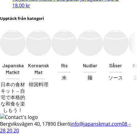
18.00
kr
Upptäck från kategori
Japanska
Koreansk
Ris
Nudlar
Såser
K
Matkit
Mat
米
麺
ソース
日本の食材
韓国料理
キット – 自
宅で本格的
な和食を楽
しもう！
Bergviksvägen 40, 17890 Ekerö
info@japanskmat.com
08 –
28 20 20