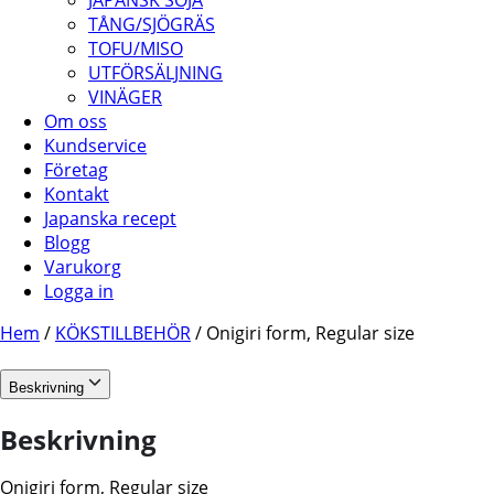
JAPANSK SOJA
TÅNG/SJÖGRÄS
TOFU/MISO
UTFÖRSÄLJNING
VINÄGER
Om oss
Kundservice
Företag
Kontakt
Japanska recept
Blogg
Varukorg
Logga in
Hem
/
KÖKSTILLBEHÖR
/ Onigiri form, Regular size
Beskrivning
Beskrivning
Onigiri form, Regular size