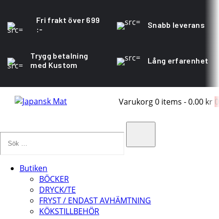
Fri frakt över 699
Snabb leverans
:-
Trygg betalning
Lång erfarenhet
med Kustom
Varukorg
0 items
-
0.00 kr
0
Sök
…
Search
Butiken
BÖCKER
DRYCK/TE
FRYST / ENDAST AVHÄMTNING
KÖKSTILLBEHÖR