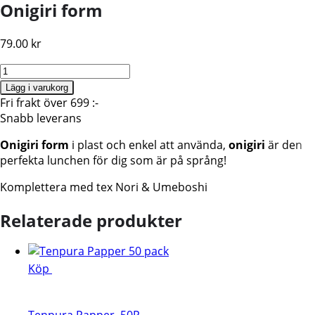
Onigiri form
79.00
kr
Onigiri
form,
Lägg i varukorg
Regular
Fri frakt över 699 :-
size
Snabb leverans
mängd
Onigiri form
i plast och enkel att använda,
onigiri
är den
perfekta lunchen för dig som är på språng!
Komplettera med tex Nori & Umeboshi
Relaterade produkter
Köp
Tenpura Papper, 50P