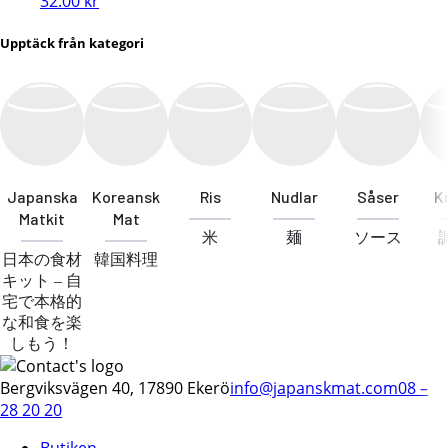
32.00
kr
Upptäck från kategori
Japanska
Koreansk
Ris
Nudlar
Såser
K
Matkit
Mat
米
麺
ソース
日本の食材
韓国料理
キット – 自
宅で本格的
な和食を楽
しもう！
Bergviksvägen 40, 17890 Ekerö
info@japanskmat.com
08 –
28 20 20
Butiken