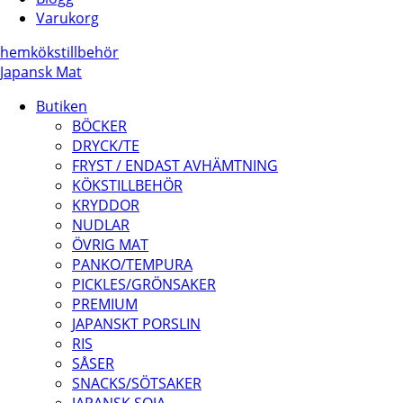
Varukorg
hem
kökstillbehör
Japansk Mat
Butiken
BÖCKER
DRYCK/TE
FRYST / ENDAST AVHÄMTNING
KÖKSTILLBEHÖR
KRYDDOR
NUDLAR
ÖVRIG MAT
PANKO/TEMPURA
PICKLES/GRÖNSAKER
PREMIUM
JAPANSKT PORSLIN
RIS
SÅSER
SNACKS/SÖTSAKER