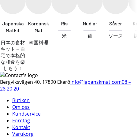
Japanska
Koreansk
Ris
Nudlar
Såser
K
Matkit
Mat
米
麺
ソース
日本の食材
韓国料理
キット – 自
宅で本格的
な和食を楽
しもう！
Bergviksvägen 40, 17890 Ekerö
info@japanskmat.com
08 –
28 20 20
Butiken
Om oss
Kundservice
Företag
Kontakt
Varukorg