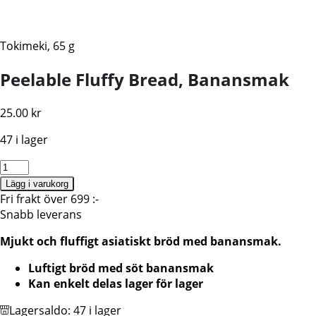
Tokimeki, 65 g
Peelable Fluffy Bread, Banansmak
25.00
kr
47 i lager
Peelable
Fluffy
Lägg i varukorg
Bread,
Fri frakt över 699 :-
Banansmak
Snabb leverans
mängd
Mjukt och fluffigt asiatiskt bröd med banansmak.
Luftigt bröd med söt banansmak
Kan enkelt delas lager för lager
Lagersaldo:
47 i lager