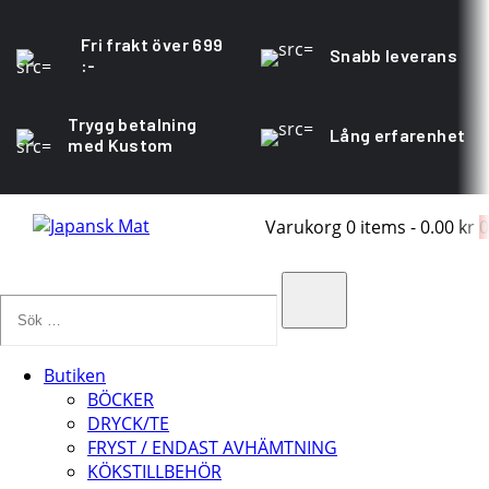
Fri frakt över 699
Snabb leverans
:-
Trygg betalning
Lång erfarenhet
med Kustom
Varukorg
0 items
-
0.00 kr
0
Sök
…
Search
Butiken
BÖCKER
DRYCK/TE
FRYST / ENDAST AVHÄMTNING
KÖKSTILLBEHÖR