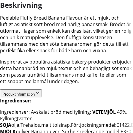
Beskrivning
Peelable Fluffy Bread Banana Flavour är ett mjukt och
luftigt asiatiskt sött bröd med härlig banansmak. Brödet är
utformat i lager som enkelt kan dras isär, vilket ger en rolig
och unik matupplevelse. Den fluffiga konsistensen
tillsammans med den söta bananaromen gör detta till ett
perfekt fika eller snack för både barn och vuxna.
Inspirerat av populära asiatiska bakery-produkter erbjuder
detta bananbröd en mjuk textur och en behagligt söt smak
som passar utmärkt tillsammans med kaffe, te eller som
ett snabbt mellanmål under dagen.
Produktinformation
Ingredienser:
Ingredienser: Avskalat bröd med fyllning:
VETEMJÖL
49%,
Fyllning(vatten,
SOJA
olja,Trehalos,maltitolsirap,Förtjockningsmedel:E1422,
MJÖLK
pulver,Bananpulver, Surhetsreglerande medel:E330,