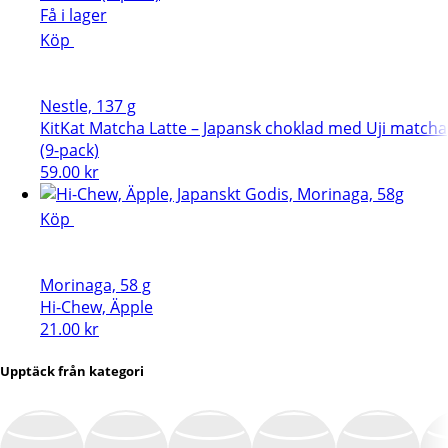
Få i lager
Köp
Nestle, 137 g
KitKat Matcha Latte – Japansk choklad med Uji matcha
(9-pack)
59.00
kr
Köp
Morinaga, 58 g
Hi-Chew, Äpple
21.00
kr
Upptäck från kategori