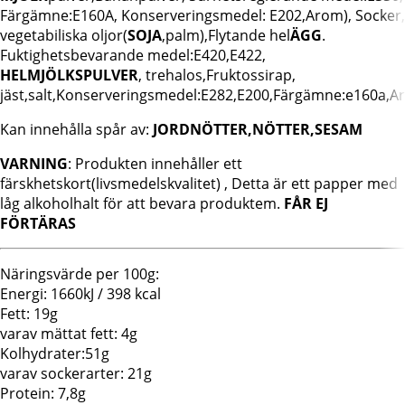
Färgämne:E160A, Konserveringsmedel: E202,Arom), Socker,
vegetabiliska oljor(
SOJA
,palm),Flytande hel
ÄGG
.
Fuktighetsbevarande medel:E420,E422,
HELMJÖLKSPULVER
, trehalos,Fruktossirap,
jäst,salt,Konserveringsmedel:E282,E200,Färgämne:e160a,
Kan innehålla spår av:
JORDNÖTTER,NÖTTER,SESAM
VARNING
: Produkten innehåller ett
färskhetskort(livsmedelskvalitet) , Detta är ett papper med
låg alkoholhalt för att bevara produktem.
FÅR EJ
FÖRTÄRAS
Näringsvärde per 100g:
Energi: 1660kJ / 398 kcal
Fett: 19g
varav mättat fett: 4g
Kolhydrater:51g
varav sockerarter: 21g
Protein: 7,8g