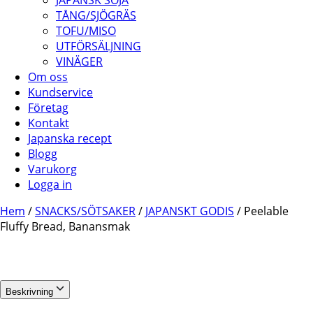
JAPANSK SOJA
TÅNG/SJÖGRÄS
TOFU/MISO
UTFÖRSÄLJNING
VINÄGER
Om oss
Kundservice
Företag
Kontakt
Japanska recept
Blogg
Varukorg
Logga in
Hem
/
SNACKS/SÖTSAKER
/
JAPANSKT GODIS
/ Peelable
Fluffy Bread, Banansmak
Beskrivning