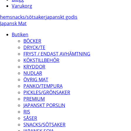
Varukorg
hem
snacks/
sötsaker
japanskt godis
Japansk Mat
Butiken
BÖCKER
DRYCK/TE
FRYST / ENDAST AVHÄMTNING
KÖKSTILLBEHÖR
KRYDDOR
NUDLAR
ÖVRIG MAT
PANKO/TEMPURA
PICKLES/GRÖNSAKER
PREMIUM
JAPANSKT PORSLIN
RIS
SÅSER
SNACKS/SÖTSAKER