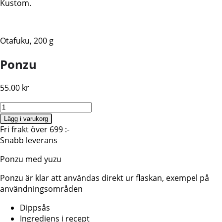
Kustom.
Otafuku, 200 g
Ponzu
55.00
kr
Otafuku
Ponzu,
Lägg i varukorg
Vegan
Fri frakt över 699 :-
195ML
Snabb leverans
/12
Ponzu med yuzu
mängd
Ponzu är klar att användas direkt ur flaskan, exempel på
användningsområden
Dippsås
Ingrediens i recept