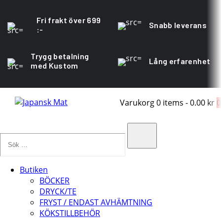
Fri frakt över 699
Snabb leverans
:-
Trygg betalning
Lång erfarenhet
med Kustom
Varukorg
0 items
-
0.00 kr
0
Sök
…
Search
Butiken
BÖCKER
DRYCK/TE
FRYST / ENDAST AVHÄMTNING
KÖKSTILLBEHÖR