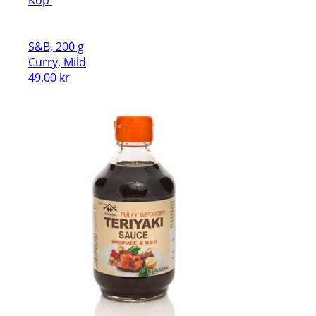
S&B, 200 g
Curry, Mild
49.00
kr