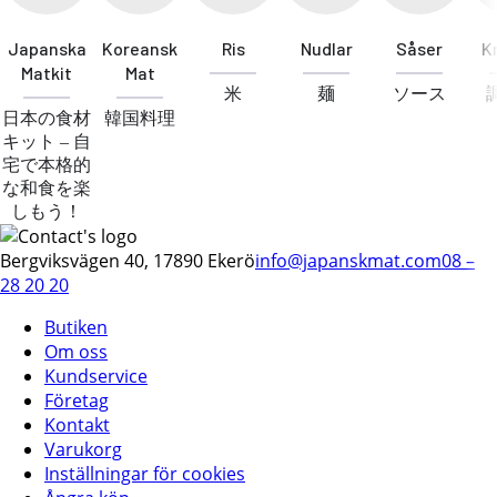
Japanska
Koreansk
Ris
Nudlar
Såser
K
Matkit
Mat
米
麺
ソース
日本の食材
韓国料理
キット – 自
宅で本格的
な和食を楽
しもう！
Bergviksvägen 40, 17890 Ekerö
info@japanskmat.com
08 –
28 20 20
Butiken
Om oss
Kundservice
Företag
Kontakt
Varukorg
Inställningar för cookies