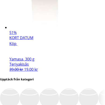
51%
KORT DATUM
Köp
Yamasa, 300 g
Teriyakisås
Det
Det
39.00
kr
19.00
kr
ursprungliga
nuvarande
priset
priset
Upptäck från kategori
var:
är:
39.00 kr.
19.00 kr.