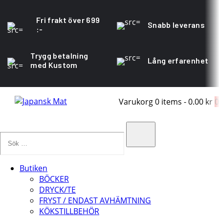
Fri frakt över 699
Snabb leverans
:-
Trygg betalning
Lång erfarenhet
med Kustom
Varukorg
0 items
-
0.00 kr
0
Sök
…
Search
Butiken
BÖCKER
DRYCK/TE
FRYST / ENDAST AVHÄMTNING
KÖKSTILLBEHÖR