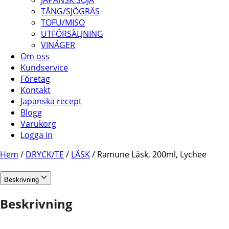
JAPANSK SOJA
TÅNG/SJÖGRÄS
TOFU/MISO
UTFÖRSÄLJNING
VINÄGER
Om oss
Kundservice
Företag
Kontakt
Japanska recept
Blogg
Varukorg
Logga in
Hem
/
DRYCK/TE
/
LÄSK
/ Ramune Läsk, 200ml, Lychee
Beskrivning
Beskrivning