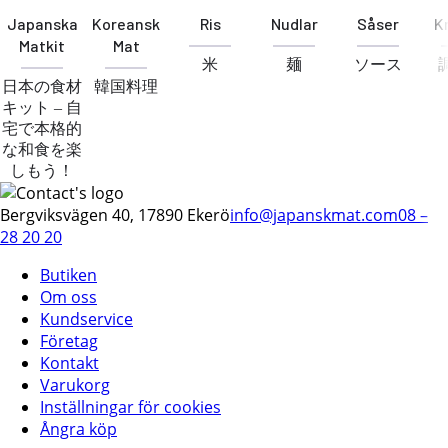
Japanska
Koreansk
Ris
Nudlar
Såser
K
Matkit
Mat
米
麺
ソース
日本の食材
韓国料理
キット – 自
宅で本格的
な和食を楽
しもう！
Bergviksvägen 40, 17890 Ekerö
info@japanskmat.com
08 –
28 20 20
Butiken
Om oss
Kundservice
Företag
Kontakt
Varukorg
Inställningar för cookies
Ångra köp