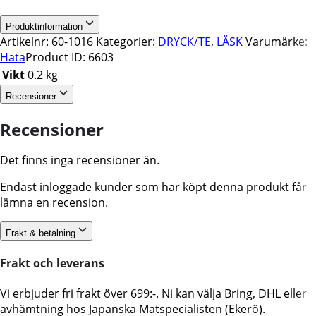
Produktinformation
Artikelnr:
60-1016
Kategorier:
DRYCK/TE
,
LÄSK
Varumärke:
Hata
Product ID:
6603
Vikt
0.2 kg
Recensioner
Recensioner
Det finns inga recensioner än.
Endast inloggade kunder som har köpt denna produkt får
lämna en recension.
Frakt & betalning
Frakt och leverans
Vi erbjuder fri frakt över 699:-. Ni kan välja Bring, DHL eller
avhämtning hos Japanska Matspecialisten (Ekerö).