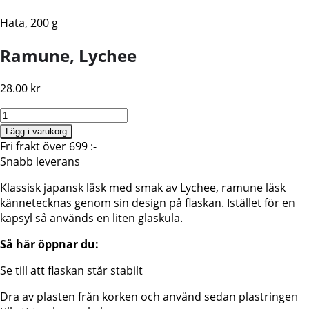
Hata, 200 g
Ramune, Lychee
28.00
kr
Ramune
Läsk,
Lägg i varukorg
200ml,
Fri frakt över 699 :-
Lychee
Snabb leverans
mängd
Klassisk japansk läsk med smak av Lychee, ramune läsk
kännetecknas genom sin design på flaskan. Istället för en
kapsyl så används en liten glaskula.
Så här öppnar du:
Se till att flaskan står stabilt
Dra av plasten från korken och använd sedan plastringen