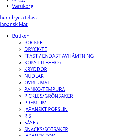
Varukorg
hem
dryck/
te
läsk
Japansk Mat
Butiken
BÖCKER
DRYCK/TE
FRYST / ENDAST AVHÄMTNING
KÖKSTILLBEHÖR
KRYDDOR
NUDLAR
ÖVRIG MAT
PANKO/TEMPURA
PICKLES/GRÖNSAKER
PREMIUM
JAPANSKT PORSLIN
RIS
SÅSER
SNACKS/SÖTSAKER