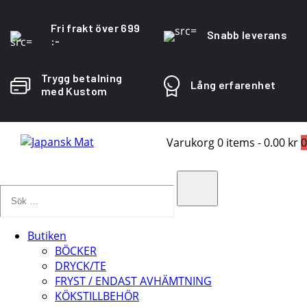
Fri frakt över 699
Snabb leverans
:-
Trygg betalning
Lång erfarenhet
med Kustom
Varukorg
0 items
-
0.00 kr
0
Sök
…
Search
Butiken
BÖCKER
DRYCK/TE
FRYST / ENDAST AVHÄMTNING
KÖKSTILLBEHÖR