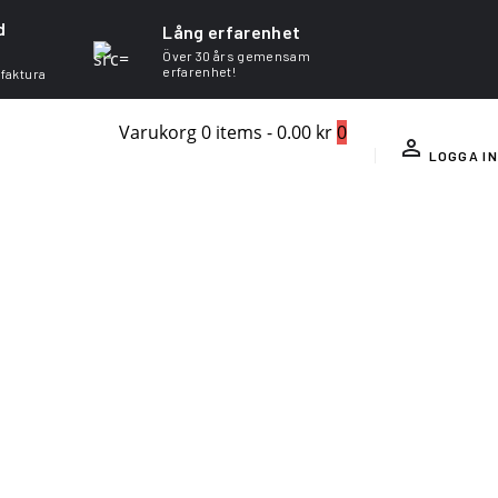
d
Lång erfarenhet
Över 30 års gemensam
erfarenhet!
 faktura
Varukorg
0 items
-
0.00 kr
0
LOGGA IN