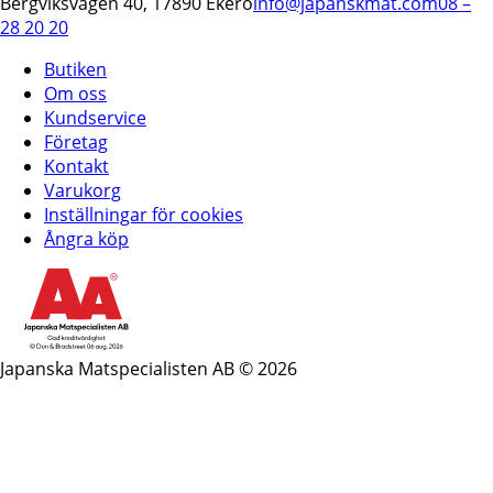
Bergviksvägen 40, 17890 Ekerö
info@japanskmat.com
08 –
28 20 20
Butiken
Om oss
Kundservice
Företag
Kontakt
Varukorg
Inställningar för cookies
Ångra köp
Japanska Matspecialisten AB © 2026