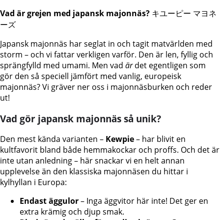
Vad är grejen med japansk majonnäs?
キユーピー マヨネ
ーズ
Japansk majonnäs har seglat in och tagit matvärlden med
storm – och vi fattar verkligen varför. Den är len, fyllig och
sprängfylld med umami. Men vad
är
det egentligen som
gör den så speciell jämfört med vanlig, europeisk
majonnäs? Vi gräver ner oss i majonnäsburken och reder
ut!
Vad gör japansk majonnäs så unik?
Den mest kända varianten –
Kewpie
– har blivit en
kultfavorit bland både hemmakockar och proffs. Och det är
inte utan anledning – här snackar vi en helt annan
upplevelse än den klassiska majonnäsen du hittar i
kylhyllan i Europa:
Endast äggulor
– Inga äggvitor här inte! Det ger en
extra krämig och djup smak.