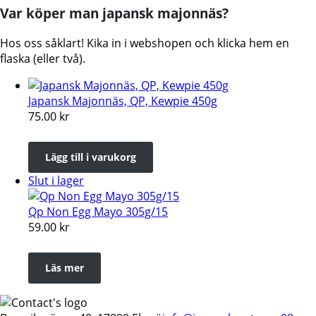
Var köper man japansk majonnäs?
Hos oss såklart! Kika in i webshopen och klicka hem en
flaska (eller två).
Japansk Majonnäs, QP, Kewpie 450g
75.00
kr
Lägg till i varukorg
Slut i lager
Qp Non Egg Mayo 305g/15
59.00
kr
Läs mer