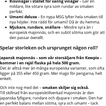
Risvinäger i stället för vanlig vinäger
– Ger en
mildare, lite sötare syra som rundar av smaken
perfekt.
Umami deluxe
– En nypa MSG lyfter hela smaken till
nya höjder. Inte rädd för umami? Då är du hemma.
Mjukare, rundare, snällare
– Mindre syra än i
europeisk majonnäs, och en subtil sötma som gör att
den passar
överallt
.
Spelar storleken och ursprunget någon roll?
J
apansk majonnäs – som vår storsäljare från Kewpie –
kommer i en rejäl flaska på hela 500 gram.
Det är alltså mer än många europeiska varianter, som ofta
ligger på 355 eller 450 gram. Mer majjo för pengarna, helt
enkelt.
Och inte nog med det –
smaken skiljer sig också.
Till skillnad från europeisktillverkad majonnäs är den
japanska fylligare, rundare och djupare i smaken. Den har
en perfekt balans mellan sötma, syra och umami – tack