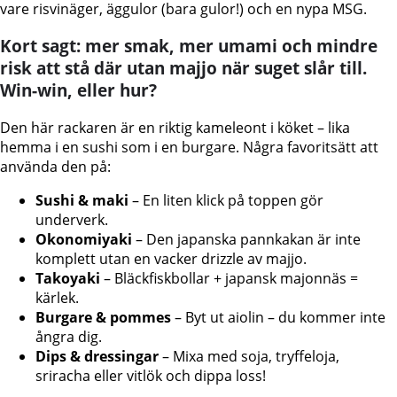
vare risvinäger, äggulor (bara gulor!) och en nypa MSG.
Kort sagt: mer smak, mer umami och mindre
risk att stå där utan majjo när suget slår till.
Win-win, eller hur?
Den här rackaren är en riktig kameleont i köket – lika
hemma i en sushi som i en burgare. Några favoritsätt att
använda den på:
Sushi & maki
– En liten klick på toppen gör
underverk.
Okonomiyaki
– Den japanska pannkakan är inte
komplett utan en vacker drizzle av majjo.
Takoyaki
– Bläckfiskbollar + japansk majonnäs =
kärlek.
Burgare & pommes
– Byt ut aiolin – du kommer inte
ångra dig.
Dips & dressingar
– Mixa med soja, tryffeloja,
sriracha eller vitlök och dippa loss!