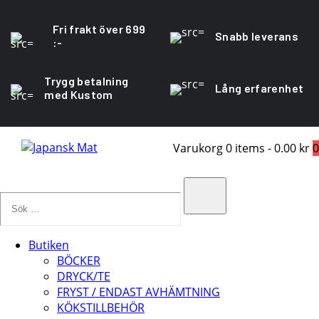
Fri frakt över 699
Snabb leverans
:-
Trygg betalning
Lång erfarenhet
med Kustom
Varukorg
0 items
-
0.00 kr
0
Sök
…
Search
Butiken
BÖCKER
DRYCK/TE
FRYST / ENDAST AVHÄMTNING
KÖKSTILLBEHÖR