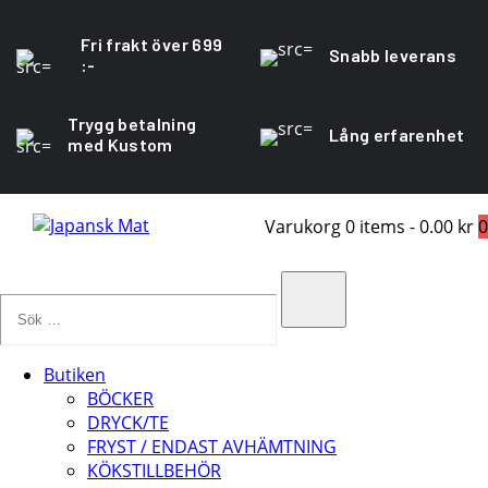
Fri frakt över 699
Snabb leverans
:-
Trygg betalning
Lång erfarenhet
med Kustom
Varukorg
0 items
-
0.00 kr
0
Sök
…
Search
Butiken
BÖCKER
DRYCK/TE
FRYST / ENDAST AVHÄMTNING
KÖKSTILLBEHÖR