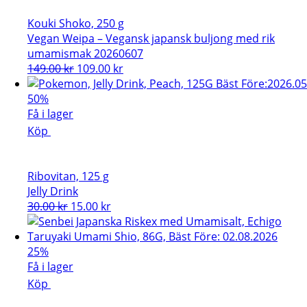
Kouki Shoko, 250 g
Vegan Weipa – Vegansk japansk buljong med rik
umamismak 20260607
Det
Det
149.00
kr
109.00
kr
ursprungliga
nuvarande
priset
priset
50%
var:
är:
Få i lager
149.00 kr.
109.00 kr.
Köp
Ribovitan, 125 g
Jelly Drink
Det
Det
30.00
kr
15.00
kr
ursprungliga
nuvarande
priset
priset
var:
är:
25%
30.00 kr.
15.00 kr.
Få i lager
Köp