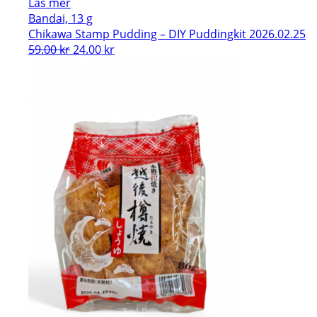
Läs mer
Bandai, 13 g
Chikawa Stamp Pudding – DIY Puddingkit 2026.02.25
Det
Det
59.00
kr
24.00
kr
ursprungliga
nuvarande
priset
priset
var:
är:
59.00 kr.
24.00 kr.