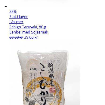
33%
Slut i lager
Läs mer
Echigo Taruyaki, 86 g
Senbei med Sojasmak
Det
Det
59.00
kr
39.00
kr
ursprungliga
nuvarande
priset
priset
var:
är:
59.00 kr.
39.00 kr.