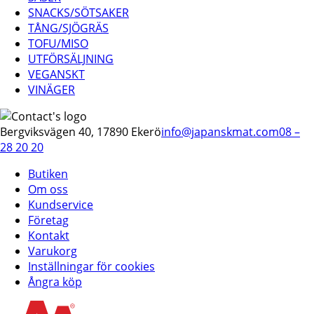
SNACKS/SÖTSAKER
TÅNG/SJÖGRÄS
TOFU/MISO
UTFÖRSÄLJNING
VEGANSKT
VINÄGER
Bergviksvägen 40, 17890 Ekerö
info@japanskmat.com
08 –
28 20 20
Butiken
Om oss
Kundservice
Företag
Kontakt
Varukorg
Inställningar för cookies
Ångra köp