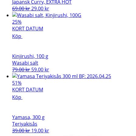
Japansk Curry, EXTRA HOT
Det
Det
69.00
kr
29.00
kr
ursprungliga
nuvarande
priset
priset
25%
var:
är:
KORT DATUM
69.00 kr.
29.00 kr.
Köp
Kinjirushi, 100 g
Wasabi salt
Det
Det
79.00
kr
59.00
kr
ursprungliga
nuvarande
priset
priset
51%
var:
är:
KORT DATUM
79.00 kr.
59.00 kr.
Köp
Yamasa, 300 g
Teriyakisås
Det
Det
39.00
kr
19.00
kr