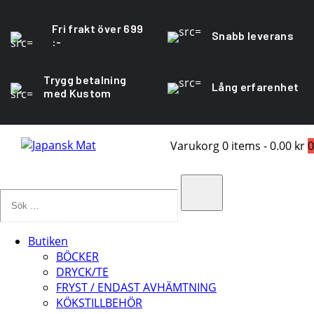
Fri frakt över 699
Snabb leverans
:-
Trygg betalning
Lång erfarenhet
med Kustom
Varukorg
0 items
-
0.00 kr
0
Sök
…
Search
Butiken
BÖCKER
DRYCK/TE
FRYST / ENDAST AVHÄMTNING
KÖKSTILLBEHÖR