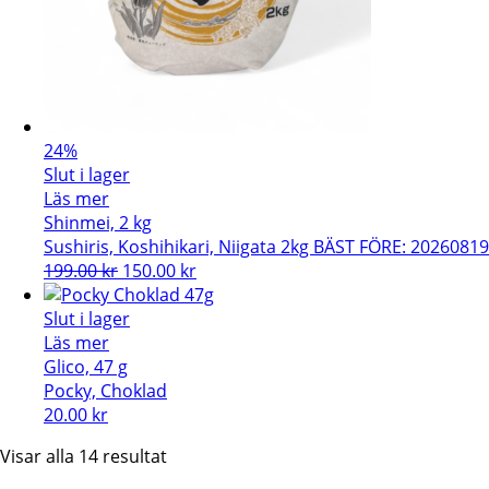
24%
Slut i lager
Läs mer
Shinmei, 2 kg
Sushiris, Koshihikari, Niigata 2kg BÄST FÖRE: 20260819
Det
Det
199.00
kr
150.00
kr
ursprungliga
nuvarande
priset
priset
Slut i lager
var:
är:
Läs mer
199.00 kr.
150.00 kr.
Glico, 47 g
Pocky, Choklad
20.00
kr
Sortera
Visar alla 14 resultat
efter