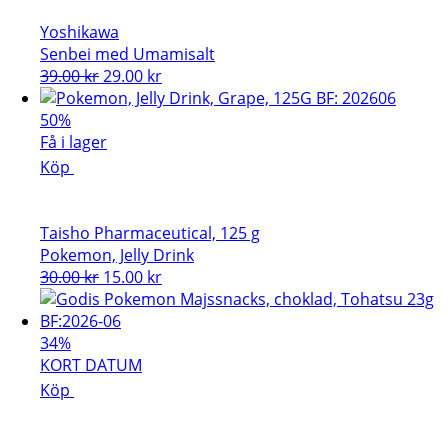
Yoshikawa
Senbei med Umamisalt
Det
Det
39.00
kr
29.00
kr
ursprungliga
nuvarande
priset
priset
50%
var:
är:
Få i lager
39.00 kr.
29.00 kr.
Köp
Taisho Pharmaceutical, 125 g
Pokemon, Jelly Drink
Det
Det
30.00
kr
15.00
kr
ursprungliga
nuvarande
priset
priset
var:
är:
34%
30.00 kr.
15.00 kr.
KORT DATUM
Köp