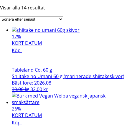
Sortera
Visar alla 14 resultat
efter
senaste
17%
KORT DATUM
Köp
Tableland Co, 60 g
Shiitake no Umani 60 g (marinerade shiitakeskivor)
Bäst före: 2026.08
Det
Det
39.00
kr
32.00
kr
ursprungliga
nuvarande
priset
priset
var:
är:
26%
39.00 kr.
32.00 kr.
KORT DATUM
Köp