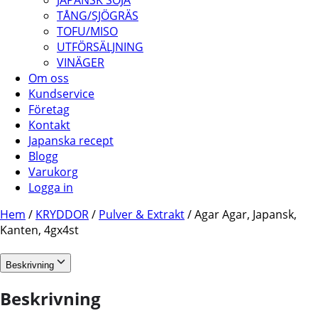
JAPANSK SOJA
TÅNG/SJÖGRÄS
TOFU/MISO
UTFÖRSÄLJNING
VINÄGER
Om oss
Kundservice
Företag
Kontakt
Japanska recept
Blogg
Varukorg
Logga in
Hem
/
KRYDDOR
/
Pulver & Extrakt
/ Agar Agar, Japansk,
Kanten, 4gx4st
Beskrivning
Beskrivning