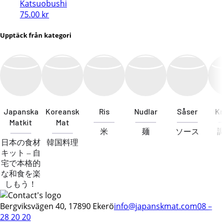
Katsuobushi
75.00
kr
Upptäck från kategori
Japanska
Koreansk
Ris
Nudlar
Såser
K
Matkit
Mat
米
麺
ソース
日本の食材
韓国料理
キット – 自
宅で本格的
な和食を楽
しもう！
Bergviksvägen 40, 17890 Ekerö
info@japanskmat.com
08 –
28 20 20