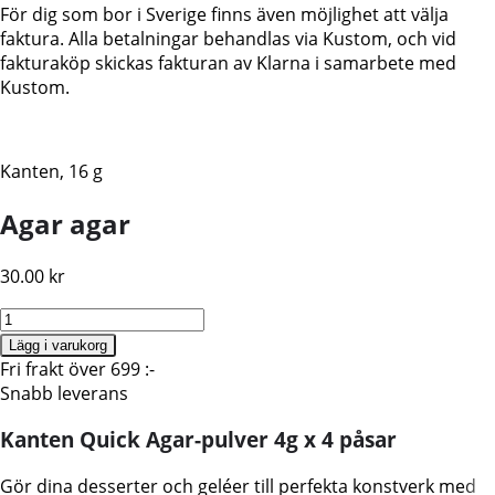
För dig som bor i Sverige finns även möjlighet att välja
faktura. Alla betalningar behandlas via Kustom, och vid
fakturaköp skickas fakturan av Klarna i samarbete med
Kustom.
Kanten, 16 g
Agar agar
30.00
kr
Agar
Agar,
Lägg i varukorg
Japansk,
Fri frakt över 699 :-
Kanten,
Snabb leverans
4gx4st
Kanten Quick Agar-pulver 4g x 4 påsar
mängd
Gör dina desserter och geléer till perfekta konstverk med