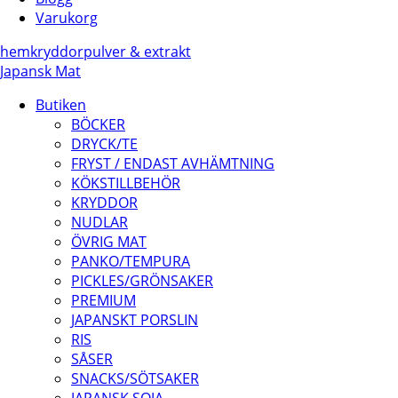
Varukorg
hem
kryddor
pulver & extrakt
Japansk Mat
Butiken
BÖCKER
DRYCK/TE
FRYST / ENDAST AVHÄMTNING
KÖKSTILLBEHÖR
KRYDDOR
NUDLAR
ÖVRIG MAT
PANKO/TEMPURA
PICKLES/GRÖNSAKER
PREMIUM
JAPANSKT PORSLIN
RIS
SÅSER
SNACKS/SÖTSAKER