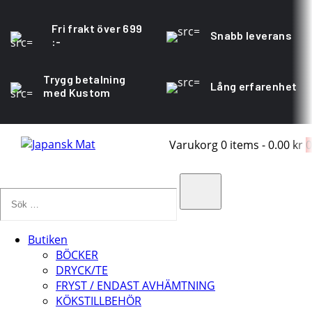
Fri frakt över 699
Snabb leverans
:-
Trygg betalning
Lång erfarenhet
med Kustom
Varukorg
0 items
-
0.00 kr
0
Sök
…
Search
Butiken
BÖCKER
DRYCK/TE
FRYST / ENDAST AVHÄMTNING
KÖKSTILLBEHÖR