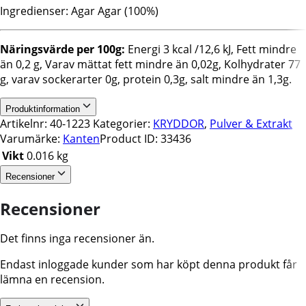
Ingredienser: Agar Agar (100%)
Näringsvärde per 100g:
Energi 3 kcal /12,6 kJ, Fett mindre
än 0,2 g, Varav mättat fett mindre än 0,02g, Kolhydrater 77
g, varav sockerarter 0g, protein 0,3g, salt mindre än 1,3g.
Produktinformation
Artikelnr:
40-1223
Kategorier:
KRYDDOR
,
Pulver & Extrakt
Varumärke:
Kanten
Product ID:
33436
Vikt
0.016 kg
Recensioner
Recensioner
Det finns inga recensioner än.
Endast inloggade kunder som har köpt denna produkt får
lämna en recension.