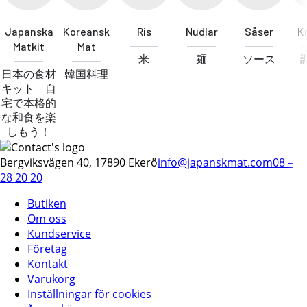
Japanska
Koreansk
Ris
Nudlar
Såser
K
Matkit
Mat
米
麺
ソース
日本の食材
韓国料理
キット – 自
宅で本格的
な和食を楽
しもう！
Bergviksvägen 40, 17890 Ekerö
info@japanskmat.com
08 –
28 20 20
Butiken
Om oss
Kundservice
Företag
Kontakt
Varukorg
Inställningar för cookies