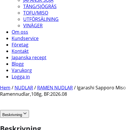
JAPANSK SOJA
TÅNG/SJÖGRÄS
TOFU/MISO
UTFÖRSÄLJNING
VINÄGER
Om oss
Kundservice
Företag
Kontakt
Japanska recept
Blogg
Varukorg
Logga in
Hem
/
NUDLAR
/
RAMEN NUDLAR
/ Igarashi Sapporo Miso
Ramennudlar,108g, BF:2026.08
Beskrivning
Beskrivning