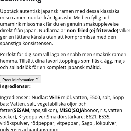
Upptäck autentisk japansk ramen med dessa klassiska
miso ramen nudlar från Igarashi. Med en fyllig och
umamirik misosmak får du en genuin smakupplevelse
direkt från Japan. Nudlarna är
non-fried (ej friterade)
vilket
ger en lättare känsla utan att kompromissa med den
spänstiga konsistensen.
Perfekt för dig som vill laga en snabb men smakrik ramen
hemma. Tillsätt dina favorittoppings som fläsk, ägg, majs
och salladslök för en komplett japansk måltid.
Produktinformation
Ingredienser:
Ingredienser : Nudlar:
VETE
mjöl, vatten, E500, salt, Sopp
bas: Vatten, salt, vegetabiliska oljor och
fetter(
SESAM
,raps,silikon),
MISO
(
SOJA
bönor, ris, vatten
socker), Kryddpulver:Smakförstärkare: E621, E535,
vitlökspulver, rödpeppar, vitpeppar , Sago , lökpulver,
pulveriserad xantangummi