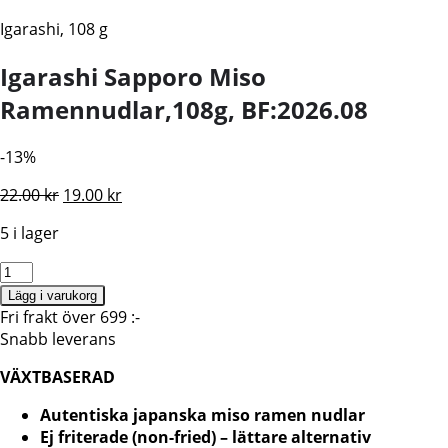
Igarashi, 108 g
Igarashi Sapporo Miso
Ramennudlar,108g, BF:2026.08
-13%
Det
Det
22.00
kr
19.00
kr
ursprungliga
nuvarande
5 i lager
priset
priset
var:
är:
Igarashi
22.00 kr.
19.00 kr.
Sapporo
Lägg i varukorg
Miso
Fri frakt över 699 :-
Ramennudlar,108g,
Snabb leverans
BF:2026.08
VÄXTBASERAD
mängd
Autentiska japanska miso ramen nudlar
Ej friterade (non-fried) – lättare alternativ