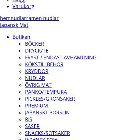
Varukorg
hem
nudlar
ramen nudlar
Japansk Mat
Butiken
BÖCKER
DRYCK/TE
FRYST / ENDAST AVHÄMTNING
KÖKSTILLBEHÖR
KRYDDOR
NUDLAR
ÖVRIG MAT
PANKO/TEMPURA
PICKLES/GRÖNSAKER
PREMIUM
JAPANSKT PORSLIN
RIS
SÅSER
SNACKS/SÖTSAKER