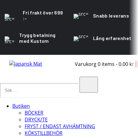
Fri frakt över 699
Snabb leverans
:-
Trygg betalning
Lång erfarenhet
med Kustom
Varukorg
0 items
-
0.00 kr
0
Sök
…
Search
Butiken
BÖCKER
DRYCK/TE
FRYST / ENDAST AVHÄMTNING
KÖKSTILLBEHÖR