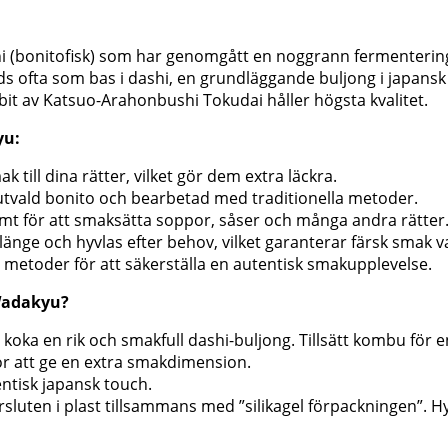
i (bonitofisk) som har genomgått en noggrann fermentering
s ofta som bas i dashi, en grundläggande buljong i japansk
bit av Katsuo-Arahonbushi Tokudai håller högsta kvalitet.
yu:
till dina rätter, vilket gör dem extra läckra.
utvald bonito och bearbetad med traditionella metoder.
samt för att smaksätta soppor, såser och många andra rätter
änge och hyvlas efter behov, vilket garanterar färsk smak v
a metoder för att säkerställa en autentisk smakupplevelse.
Wadakyu?
 koka en rik och smakfull dashi-buljong. Tillsätt kombu fö
ör att ge en extra smakdimension.
entisk japansk touch.
sluten i plast tillsammans med ”silikagel förpackningen”. H