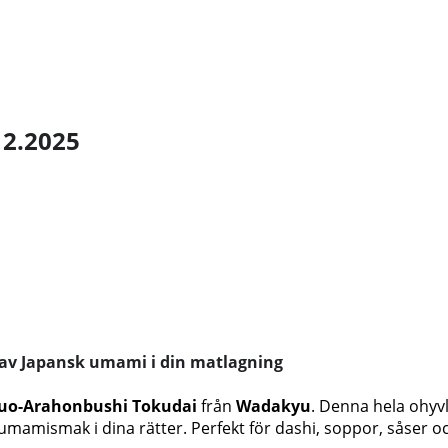
12.2025
av Japansk umami i din matlagning
uo-Arahonbushi Tokudai
från
Wadakyu
. Denna hela ohyvl
 umamismak i dina rätter. Perfekt för dashi, soppor, såser 