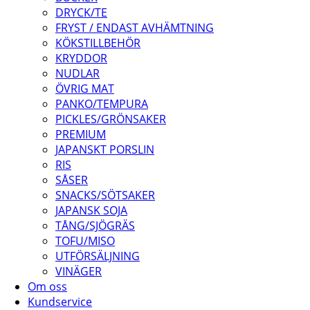
DRYCK/TE
FRYST / ENDAST AVHÄMTNING
KÖKSTILLBEHÖR
KRYDDOR
NUDLAR
ÖVRIG MAT
PANKO/TEMPURA
PICKLES/GRÖNSAKER
PREMIUM
JAPANSKT PORSLIN
RIS
SÅSER
SNACKS/SÖTSAKER
JAPANSK SOJA
TÅNG/SJÖGRÄS
TOFU/MISO
UTFÖRSÄLJNING
VINÄGER
Om oss
Kundservice