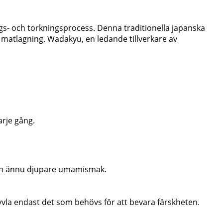
s- och torkningsprocess. Denna traditionella japanska
 matlagning. Wadakyu, en ledande tillverkare av
.
arje gång.
r en ännu djupare umamismak.
yvla endast det som behövs för att bevara färskheten.