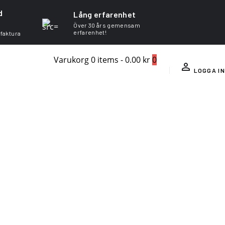
d
Lång erfarenhet
Över 30 års gemensam
erfarenhet!
 faktura
Varukorg
0 items
-
0.00 kr
0
LOGGA IN