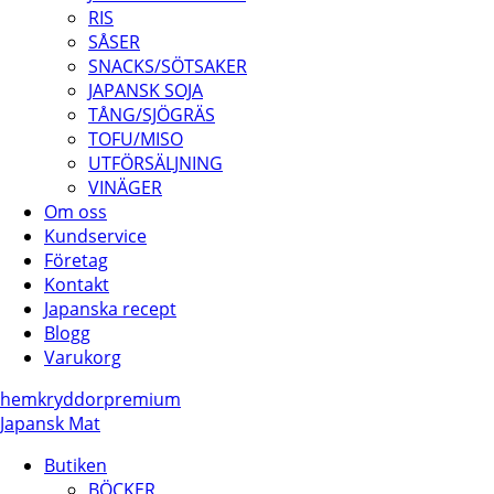
RIS
SÅSER
SNACKS/SÖTSAKER
JAPANSK SOJA
TÅNG/SJÖGRÄS
TOFU/MISO
UTFÖRSÄLJNING
VINÄGER
Om oss
Kundservice
Företag
Kontakt
Japanska recept
Blogg
Varukorg
hem
kryddor
premium
Japansk Mat
Butiken
BÖCKER