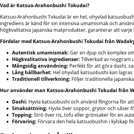
Vad är Katsuo-Arahonbushi Tokudai?
Katsuo-Arahonbushi Tokudai är en hel, ohyvlad katsuobush
ingrediens är känd för sin intensiva umamismak och använd
högkvalitativa japanska matprodukter, garanterar att varje 
Fördelar med Katsuo-Arahonbushi Tokudai från Wadak
Autentisk umamismak:
Ger en djup och komplex smak 
Högkvalitativa ingredienser:
Tillverkad av noggrant 
Mångsidig användning:
Perfekt för att göra dashi, 
Lång hållbarhet:
Hel ohyvlad katsuobushi kan lagras l
Traditionell tillverkning:
Följer traditionella japansk
Hur använder man Katsuo-Arahonbushi Tokudai från 
Dashi:
Hyvla katsuobushi och använd flingorna för att
Smaksättning:
Hyvla över soppor, grytor och såser f
Topping:
Strö över ris, tofu eller grönsaker för en aut
Förvaring:
Förvara den hela katsuobushin i kylskap för