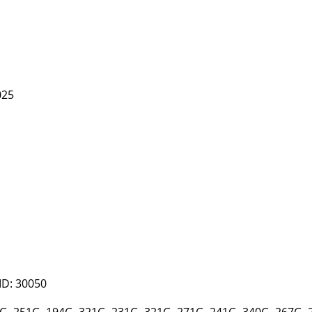
025
ID:
30050
G, 251G, 194G, 321G, 231G, 321G, 271G, 241G, 340G, 267G,