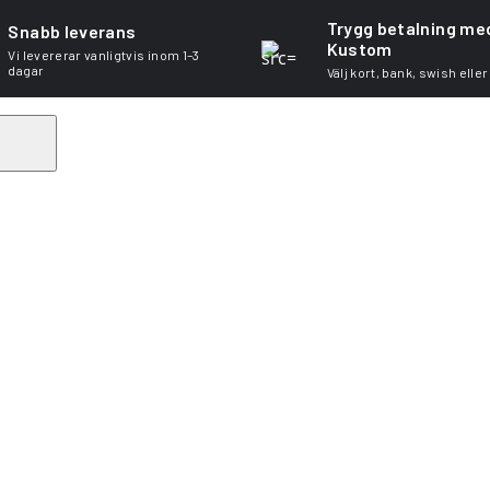
Trygg betalning me
Snabb leverans
Kustom
Vi levererar vanligtvis inom 1–3
dagar
Välj kort, bank, swish eller
Search