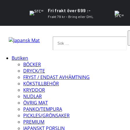
Fri frakt över 699 :-
Frakt 79 kr – Bring eller DHL
Sök
…
Butiken
BÖCKER
DRYCK/TE
FRYST / ENDAST AVHÄMTNING
KÖKSTILLBEHÖR
KRYDDOR
NUDLAR
ÖVRIG MAT
PANKO/TEMPURA
PICKLES/GRÖNSAKER
PREMIUM
JAPANSKT PORSLIN