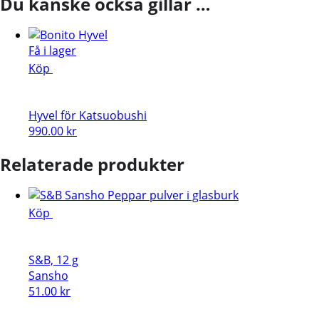
Du kanske också gillar …
Få i lager
Köp
Hyvel för Katsuobushi
990.00
kr
Relaterade produkter
Köp
S&B, 12 g
Sansho
51.00
kr