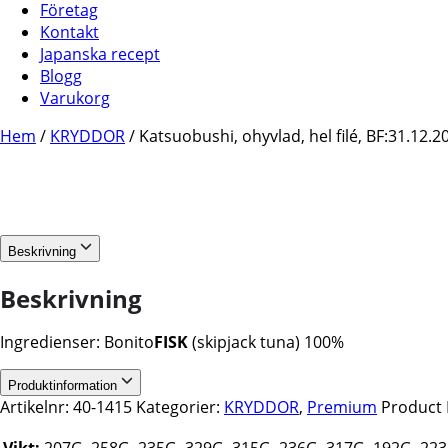
Företag
Kontakt
Japanska recept
Blogg
Varukorg
Hem
/
KRYDDOR
/ Katsuobushi, ohyvlad, hel filé, BF:31.12.2
Beskrivning
Beskrivning
Ingredienser: Bonito
FISK
(skipjack tuna) 100%
Produktinformation
Artikelnr:
40-1415
Kategorier:
KRYDDOR
,
Premium
Product 
Vikt:
207G, 258G, 235G, 329G, 315G, 236G, 317G, 192G, 223