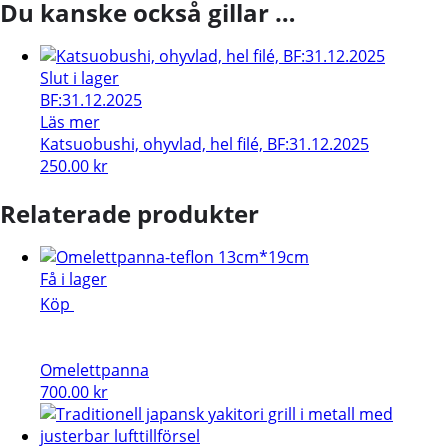
Du kanske också gillar …
Slut i lager
BF:31.12.2025
Läs mer
Katsuobushi, ohyvlad, hel filé, BF:31.12.2025
250.00
kr
Relaterade produkter
Få i lager
Köp
Omelettpanna
700.00
kr