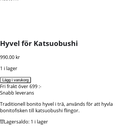
Hyvel för Katsuobushi
990.00
kr
1 i lager
Bonito
Lägg i varukorg
Hyvel
Fri frakt över 699 :-
mängd
Snabb leverans
Traditionell bonito hyvel i trä, används för att hyvla
bonitofisken till katsuobushi flingor.
Lagersaldo:
1 i lager