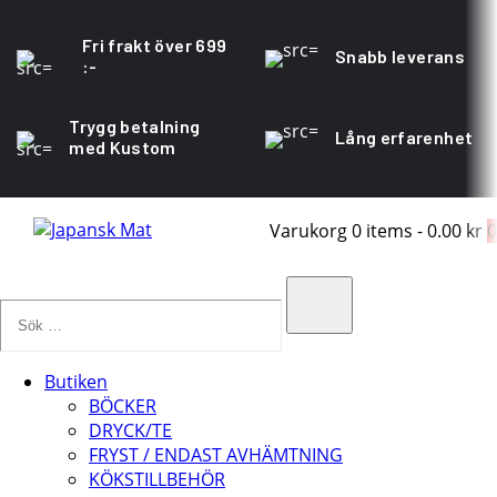
Fri frakt över 699
Snabb leverans
:-
Trygg betalning
Lång erfarenhet
med Kustom
Varukorg
0 items
-
0.00 kr
0
Sök
…
Search
Butiken
BÖCKER
DRYCK/TE
FRYST / ENDAST AVHÄMTNING
KÖKSTILLBEHÖR