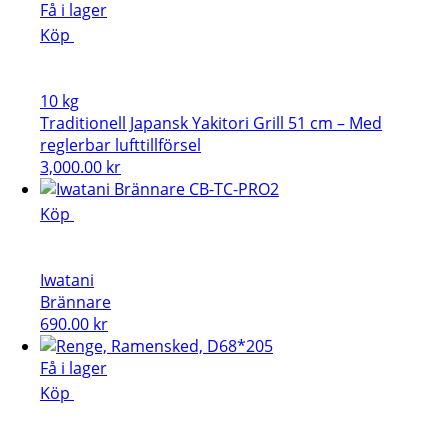
Få i lager
Köp
10 kg
Traditionell Japansk Yakitori Grill 51 cm – Med
reglerbar lufttillförsel
3,000.00
kr
Köp
Iwatani
Brännare
690.00
kr
Få i lager
Köp