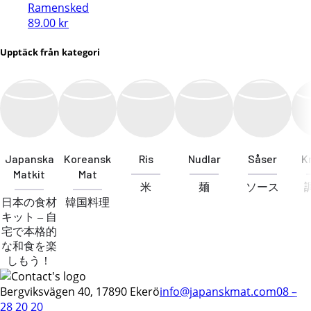
Ramensked
89.00
kr
Upptäck från kategori
Japanska
Koreansk
Ris
Nudlar
Såser
K
Matkit
Mat
米
麺
ソース
日本の食材
韓国料理
キット – 自
宅で本格的
な和食を楽
しもう！
Bergviksvägen 40, 17890 Ekerö
info@japanskmat.com
08 –
28 20 20