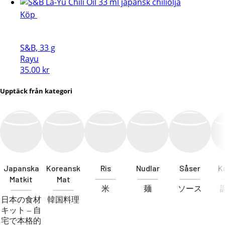
Köp
S&B, 33 g
Rayu
35.00
kr
Upptäck från kategori
Japanska
Koreansk
Ris
Nudlar
Såser
K
Matkit
Mat
米
麺
ソース
日本の食材
韓国料理
キット – 自
宅で本格的