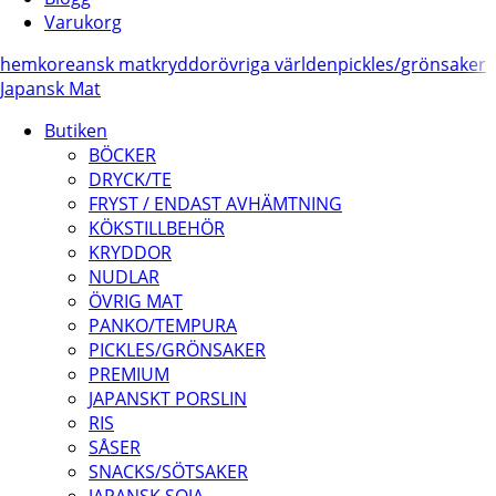
Varukorg
hem
koreansk mat
kryddor
övriga världen
pickles/
grönsaker
Japansk Mat
Butiken
BÖCKER
DRYCK/TE
FRYST / ENDAST AVHÄMTNING
KÖKSTILLBEHÖR
KRYDDOR
NUDLAR
ÖVRIG MAT
PANKO/TEMPURA
PICKLES/GRÖNSAKER
PREMIUM
JAPANSKT PORSLIN
RIS
SÅSER
SNACKS/SÖTSAKER