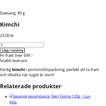
Daesang, 80 g
Kimchi
23.00
kr
Kimchi,
Daesang,
Lägg i varukorg
80G
Fri frakt över 699 :-
mängd
Snabb leverans
Färdig
kimchi
i portionsförpackning, perfekt att ta fram
och tillsätta när suget är stort!
Relaterade produkter
Köp