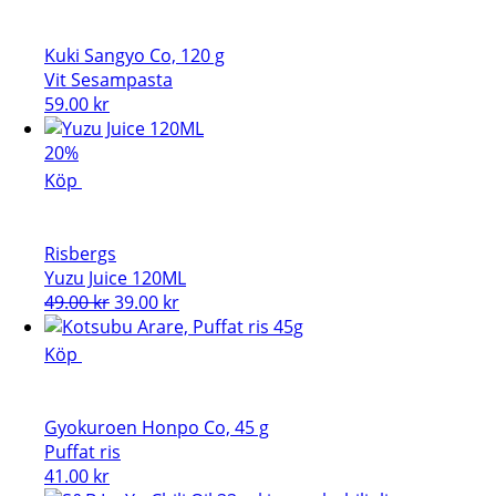
Kuki Sangyo Co, 120 g
Vit Sesampasta
59.00
kr
20%
Köp
Risbergs
Yuzu Juice 120ML
Det
Det
49.00
kr
39.00
kr
ursprungliga
nuvarande
priset
priset
Köp
var:
är:
49.00 kr.
39.00 kr.
Gyokuroen Honpo Co, 45 g
Puffat ris
41.00
kr