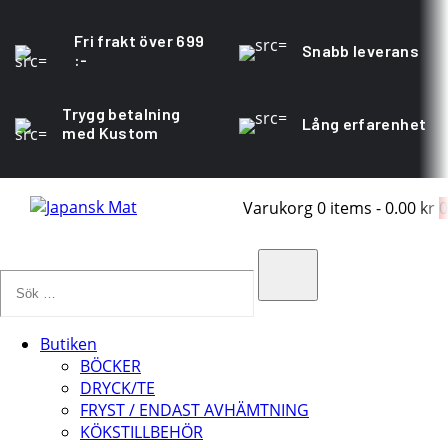
Fri frakt över 699
Snabb leverans
:-
Trygg betalning
Lång erfarenhet
med Kustom
Varukorg
0 items
-
0.00 kr
0
Sök
…
Search
Butiken
BÖCKER
DRYCK/TE
FRYST / ENDAST AVHÄMTNING
KÖKSTILLBEHÖR