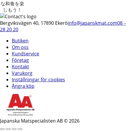
な和食を楽
しもう！
Bergviksvägen 40, 17890 Ekerö
info@japanskmat.com
08 –
28 20 20
Butiken
Om oss
Kundservice
Företag
Kontakt
Varukorg
Inställningar för cookies
Ångra köp
Japanska Matspecialisten AB © 2026