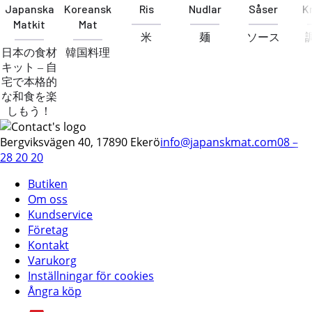
Japanska
Koreansk
Ris
Nudlar
Såser
K
Matkit
Mat
米
麺
ソース
日本の食材
韓国料理
キット – 自
宅で本格的
な和食を楽
しもう！
Bergviksvägen 40, 17890 Ekerö
info@japanskmat.com
08 –
28 20 20
Butiken
Om oss
Kundservice
Företag
Kontakt
Varukorg
Inställningar för cookies
Ångra köp