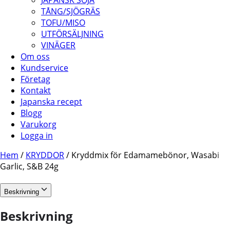
JAPANSK SOJA
TÅNG/SJÖGRÄS
TOFU/MISO
UTFÖRSÄLJNING
VINÄGER
Om oss
Kundservice
Företag
Kontakt
Japanska recept
Blogg
Varukorg
Logga in
Hem
/
KRYDDOR
/ Kryddmix för Edamamebönor, Wasabi
Garlic, S&B 24g
Beskrivning
Beskrivning