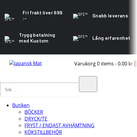
Fri frakt över 699
Snabb leverans
:-
Trygg betalning
Lång erfarenhet
med Kustom
Varukorg
0 items
-
0.00 kr
0
Sök
…
Search
Butiken
BÖCKER
DRYCK/TE
FRYST / ENDAST AVHÄMTNING
KÖKSTILLBEHÖR