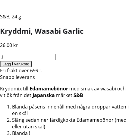
S&B, 24 g
Kryddmi, Wasabi Garlic
26.00
kr
Kryddmix
för
Lägg i varukorg
Edamamebönor,
Fri frakt över 699 :-
Wasabi
Snabb leverans
Garlic,
Kryddmix till
Edamamebönor
med smak av wasabi och
S&B
vitlök från det
Japanska
märket
S&B
24g
mängd
Blanda påsens innehåll med några droppar vatten i
en skål
Släng sedan ner färdigkokta Edamamebönor (med
eller utan skal)
Blanda !