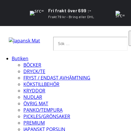
Fri frakt över 699 :-
Frakt 79 kr – Bring eller DHL
Sök
…
Butiken
BÖCKER
DRYCK/TE
FRYST / ENDAST AVHÄMTNING
KÖKSTILLBEHÖR
KRYDDOR
NUDLAR
ÖVRIG MAT
PANKO/TEMPURA
PICKLES/GRÖNSAKER
PREMIUM
JAPANSKT PORSLIN