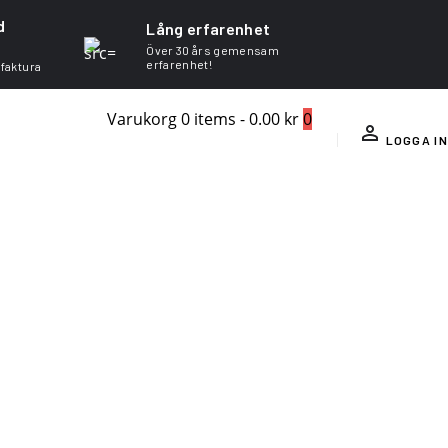
d
Lång erfarenhet
Över 30 års gemensam
erfarenhet!
 faktura
Varukorg
0 items
-
0.00 kr
0
LOGGA IN