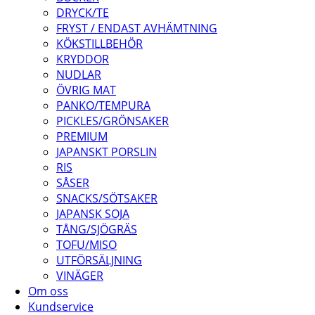
DRYCK/TE
FRYST / ENDAST AVHÄMTNING
KÖKSTILLBEHÖR
KRYDDOR
NUDLAR
ÖVRIG MAT
PANKO/TEMPURA
PICKLES/GRÖNSAKER
PREMIUM
JAPANSKT PORSLIN
RIS
SÅSER
SNACKS/SÖTSAKER
JAPANSK SOJA
TÅNG/SJÖGRÄS
TOFU/MISO
UTFÖRSÄLJNING
VINÄGER
Om oss
Kundservice