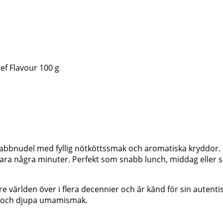
f Flavour 100 g
nabbnudel med fyllig nötköttssmak och aromatiska kryddor
å bara några minuter. Perfekt som snabb lunch, middag ell
e världen över i flera decennier och är känd för sin auten
et och djupa umamismak.