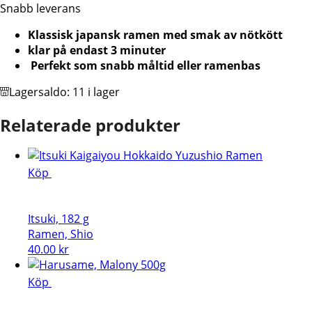
Beef
Snabb leverans
Flavour
Klassisk japansk ramen med smak av nötkött
100
klar på endast 3 minuter
g
Perfekt som snabb måltid eller ramenbas
mängd
Lagersaldo:
11 i lager
Relaterade produkter
Köp
Itsuki, 182 g
Ramen, Shio
40.00
kr
Köp