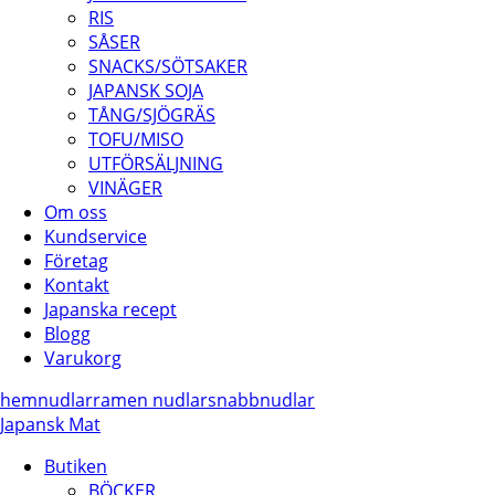
RIS
SÅSER
SNACKS/SÖTSAKER
JAPANSK SOJA
TÅNG/SJÖGRÄS
TOFU/MISO
UTFÖRSÄLJNING
VINÄGER
Om oss
Kundservice
Företag
Kontakt
Japanska recept
Blogg
Varukorg
hem
nudlar
ramen nudlar
snabbnudlar
Japansk Mat
Butiken
BÖCKER