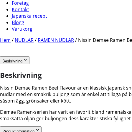
Företag
Kontakt
Japanska recept
Blogg
Varukorg
Hem
/
NUDLAR
/
RAMEN NUDLAR
/ Nissin Demae Ramen Bee
Beskrivning
Beskrivning
Nissin Demae Ramen Beef Flavour är en klassisk japansk s
nudlar med en smakrik buljong som är enkel att tillaga p
såsom ägg, grönsaker eller kött.
Demae Ramen-serien har varit en favorit bland ramenälskar
smaksatta oljan ger buljongen dess karakteristiska fylligh
Produktinformation