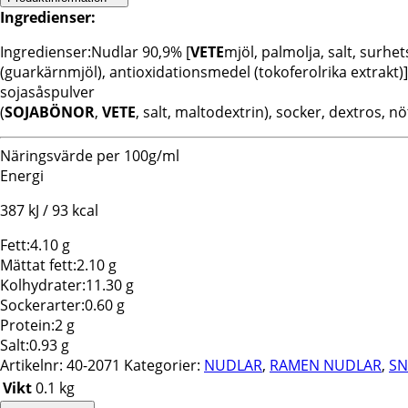
Ingredienser:
Ingredienser:Nudlar 90,9% [
VETE
mjöl, palmolja, salt, surh
(guarkärnmjöl), antioxidationsmedel (tokoferolrika extrakt
sojasåspulver
(
SOJABÖNOR
,
VETE
, salt, maltodextrin), socker, dextros, 
Näringsvärde per 100g/ml
Energi
387 kJ / 93 kcal
Fett:
4.10 g
Mättat fett:
2.10 g
Kolhydrater:
11.30 g
Sockerarter:
0.60 g
Protein:
2 g
Salt:
0.93 g
Artikelnr:
40-2071
Kategorier:
NUDLAR
,
RAMEN NUDLAR
,
SN
Vikt
0.1 kg