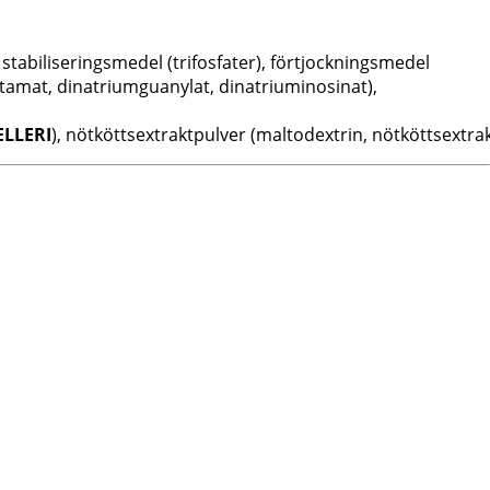
tabiliseringsmedel (trifosfater), förtjockningsmedel
utamat, dinatriumguanylat, dinatriuminosinat),
ELLERI
), nötköttsextraktpulver (maltodextrin, nötköttsextra