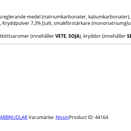
etsreglerande medel (natriumkarbonater, kaliumkarbonater), s
)], Kryddpulver 7,3% [salt, smakförstärkare (mononatriumgl
nötköttsaromer (innehåller
VETE
,
SOJA
), kryddor (innehåller
S
ABBNUDLAR
Varumärke:
Nissin
Product ID:
44164