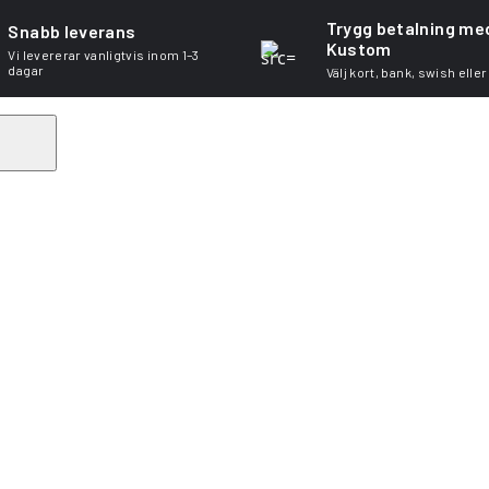
Trygg betalning me
Snabb leverans
Kustom
Vi levererar vanligtvis inom 1–3
dagar
Välj kort, bank, swish eller
Search