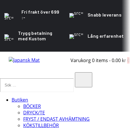
Fri frakt över 699
Snabb leverans
:-
Trygg betalning
Lång erfarenhet
med Kustom
Varukorg
0 items
-
0.00 kr
0
Sök
…
Search
Butiken
BÖCKER
DRYCK/TE
FRYST / ENDAST AVHÄMTNING
KÖKSTILLBEHÖR