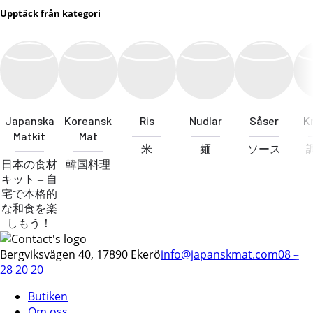
Upptäck från kategori
Japanska
Koreansk
Ris
Nudlar
Såser
K
Matkit
Mat
米
麺
ソース
日本の食材
韓国料理
キット – 自
宅で本格的
な和食を楽
しもう！
Bergviksvägen 40, 17890 Ekerö
info@japanskmat.com
08 –
28 20 20
Butiken
Om oss