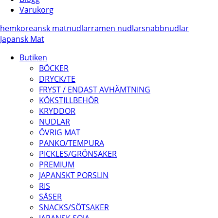
Varukorg
hem
koreansk mat
nudlar
ramen nudlar
snabbnudlar
Japansk Mat
Butiken
BÖCKER
DRYCK/TE
FRYST / ENDAST AVHÄMTNING
KÖKSTILLBEHÖR
KRYDDOR
NUDLAR
ÖVRIG MAT
PANKO/TEMPURA
PICKLES/GRÖNSAKER
PREMIUM
JAPANSKT PORSLIN
RIS
SÅSER
SNACKS/SÖTSAKER