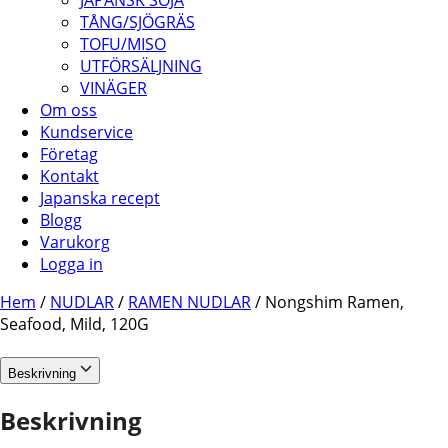
JAPANSK SOJA
TÅNG/SJÖGRÄS
TOFU/MISO
UTFÖRSÄLJNING
VINÄGER
Om oss
Kundservice
Företag
Kontakt
Japanska recept
Blogg
Varukorg
Logga in
Hem
/
NUDLAR
/
RAMEN NUDLAR
/ Nongshim Ramen,
Seafood, Mild, 120G
Beskrivning
Beskrivning