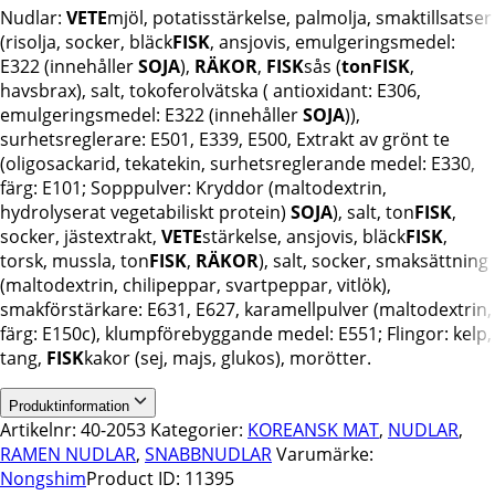
Nudlar:
VETE
mjöl, potatisstärkelse, palmolja, smaktillsatser
(risolja, socker, bläck
FISK
, ansjovis, emulgeringsmedel:
E322 (innehåller
SOJA
),
RÄKOR
,
FISK
sås (
tonFISK
,
havsbrax), salt, tokoferolvätska ( antioxidant: E306,
emulgeringsmedel: E322 (innehåller
SOJA
)),
surhetsreglerare: E501, E339, E500, Extrakt av grönt te
(oligosackarid, tekatekin, surhetsreglerande medel: E330,
färg: E101; Sopppulver: Kryddor (maltodextrin,
hydrolyserat vegetabiliskt protein)
SOJA
), salt, ton
FISK
,
socker, jästextrakt,
VETE
stärkelse, ansjovis, bläck
FISK
,
torsk, mussla, ton
FISK
,
RÄKOR
), salt, socker, smaksättning
(maltodextrin, chilipeppar, svartpeppar, vitlök),
smakförstärkare: E631, E627, karamellpulver (maltodextrin,
färg: E150c), klumpförebyggande medel: E551; Flingor: kelp,
tang,
FISK
kakor (sej, majs, glukos), morötter.
Produktinformation
Artikelnr:
40-2053
Kategorier:
KOREANSK MAT
,
NUDLAR
,
RAMEN NUDLAR
,
SNABBNUDLAR
Varumärke:
Nongshim
Product ID:
11395