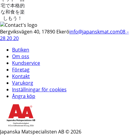
宅で本格的
な和食を楽
しもう！
Bergviksvägen 40, 17890 Ekerö
info@japanskmat.com
08 –
28 20 20
Butiken
Om oss
Kundservice
Företag
Kontakt
Varukorg
Inställningar för cookies
Ångra köp
Japanska Matspecialisten AB © 2026