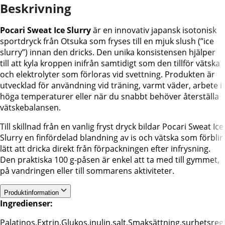
Beskrivning
Pocari Sweat Ice Slurry
är en innovativ japansk isotonisk
sportdryck från Otsuka som fryses till en mjuk slush (”ice
slurry”) innan den dricks. Den unika konsistensen hjälper
till att kyla kroppen inifrån samtidigt som den tillför vätska
och elektrolyter som förloras vid svettning. Produkten är
utvecklad för användning vid träning, varmt väder, arbete i
höga temperaturer eller när du snabbt behöver återställa
vätskebalansen.
Till skillnad från en vanlig fryst dryck bildar Pocari Sweat Ice
Slurry en finfördelad blandning av is och vätska som förblir
lätt att dricka direkt från förpackningen efter infrysning.
Den praktiska 100 g-påsen är enkel att ta med till gymmet,
på vandringen eller till sommarens aktiviteter.
Produktinformation
Ingredienser:
Palatinos,Extrin,Glukos,inulin,salt,Smaksättning,surhetsre