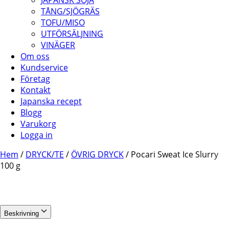
JAPANSK SOJA
TÅNG/SJÖGRÄS
TOFU/MISO
UTFÖRSÄLJNING
VINÄGER
Om oss
Kundservice
Företag
Kontakt
Japanska recept
Blogg
Varukorg
Logga in
Hem
/
DRYCK/TE
/
ÖVRIG DRYCK
/ Pocari Sweat Ice Slurry
100 g
Beskrivning