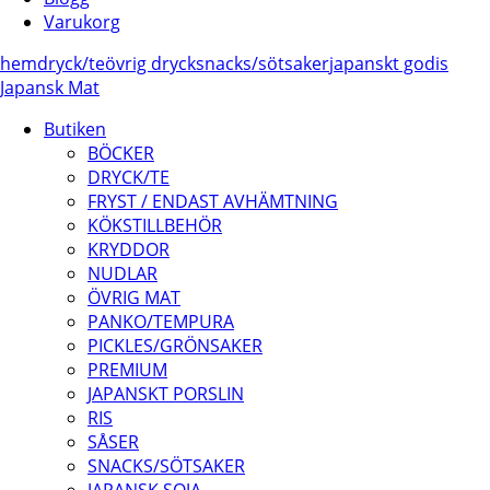
Varukorg
hem
dryck/
te
övrig dryck
snacks/
sötsaker
japanskt godis
Japansk Mat
Butiken
BÖCKER
DRYCK/TE
FRYST / ENDAST AVHÄMTNING
KÖKSTILLBEHÖR
KRYDDOR
NUDLAR
ÖVRIG MAT
PANKO/TEMPURA
PICKLES/GRÖNSAKER
PREMIUM
JAPANSKT PORSLIN
RIS
SÅSER
SNACKS/SÖTSAKER