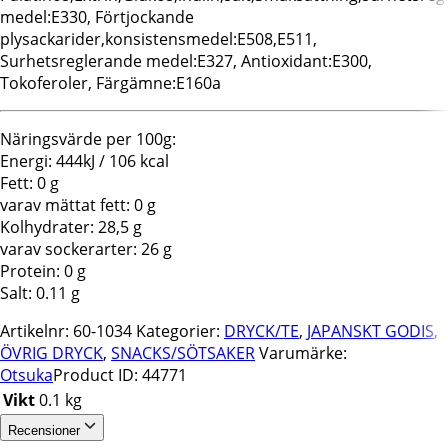
medel:E330, Förtjockande
plysackarider,konsistensmedel:E508,E511,
Surhetsreglerande medel:E327, Antioxidant:E300,
Tokoferoler, Färgämne:E160a
Näringsvärde per 100g:
Energi: 444kJ / 106 kcal
Fett: 0 g
varav mättat fett: 0 g
Kolhydrater: 28,5 g
varav sockerarter: 26 g
Protein: 0 g
Salt: 0.11 g
Artikelnr:
60-1034
Kategorier:
DRYCK/TE
,
JAPANSKT GODIS
,
ÖVRIG DRYCK
,
SNACKS/SÖTSAKER
Varumärke:
Otsuka
Product ID:
44771
Vikt
0.1 kg
Recensioner