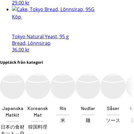
29.00
kr
Köp
Tokyo Natural Yeast, 95 g
Bread, Lönnsirap
36.00
kr
Upptäck från kategori
Japanska
Koreansk
Ris
Nudlar
Såser
K
Matkit
Mat
米
麺
ソース
日本の食材
韓国料理
キット – 自