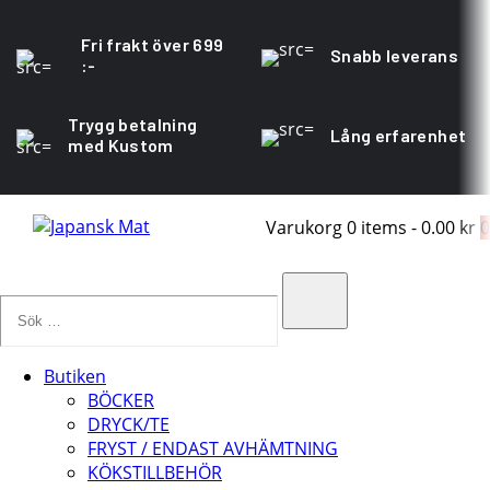
Fri frakt över 699
Snabb leverans
:-
Trygg betalning
Lång erfarenhet
med Kustom
Varukorg
0 items
-
0.00 kr
0
Sök
…
Search
Butiken
BÖCKER
DRYCK/TE
FRYST / ENDAST AVHÄMTNING
KÖKSTILLBEHÖR