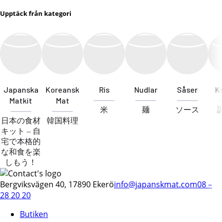
Upptäck från kategori
Japanska
Koreansk
Ris
Nudlar
Såser
K
Matkit
Mat
米
麺
ソース
日本の食材
韓国料理
キット – 自
宅で本格的
な和食を楽
しもう！
Bergviksvägen 40, 17890 Ekerö
info@japanskmat.com
08 –
28 20 20
Butiken