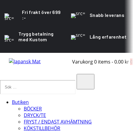
Fri frakt över 699
Snabb leverans
:-
Trygg betalning
Lång erfarenhet
med Kustom
Varukorg
0 items
-
0.00 kr
0
Sök
…
Search
Butiken
BÖCKER
DRYCK/TE
FRYST / ENDAST AVHÄMTNING
KÖKSTILLBEHÖR