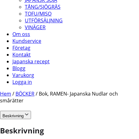
JAPANSK SOJA
TÅNG/SJÖGRÄS
TOFU/MISO
UTFÖRSÄLJNING
VINÄGER
Om oss
Kundservice
Företag
Kontakt
Japanska recept
Blogg
Varukorg
Logga in
Hem
/
BÖCKER
/ Bok, RAMEN- Japanska Nudlar och
smårätter
Beskrivning
Beskrivning