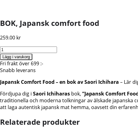
BOK, Japansk comfort food
259.00
kr
Japansk
comfort
Lägg i varukorg
food,
Fri frakt över 699 :-
Saori
Snabb leverans
Ichihara
Japansk Comfort Food – en bok av Saori Ichihara
– Lär d
mängd
Fördjupa dig i
Saori Ichiharas
bok,
”Japansk Comfort Foo
traditionella och moderna tolkningar av älskade japanska 
att laga autentisk japansk mat hemma, oavsett din erfarenh
Relaterade produkter