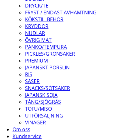
DRYCK/TE
FRYST / ENDAST AVHÄMTNING
KÖKSTILLBEHÖR
KRYDDOR
NUDLAR
ÖVRIG MAT
PANKO/TEMPURA
PICKLES/GRÖNSAKER
PREMIUM
JAPANSKT PORSLIN
RIS
SÅSER
SNACKS/SÖTSAKER
JAPANSK SOJA
TÅNG/SJÖGRÄS
TOFU/MISO
UTFÖRSÄLJNING
VINÄGER
Om oss
Kundservice