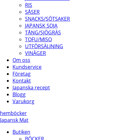
RIS
SÅSER
SNACKS/SÖTSAKER
JAPANSK SOJA
TÅNG/SJÖGRÄS
TOFU/MISO
UTFÖRSÄLJNING
VINÄGER
Om oss
Kundservice
Företag
Kontakt
Japanska recept
Blogg
Varukorg
hem
böcker
Japansk Mat
Butiken
BÖCKER