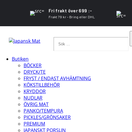
Fri frakt över 699 :-
Frakt 79 kr – Bring eller DHL
Sök
…
Butiken
BÖCKER
DRYCK/TE
FRYST / ENDAST AVHÄMTNING
KÖKSTILLBEHÖR
KRYDDOR
NUDLAR
ÖVRIG MAT
PANKO/TEMPURA
PICKLES/GRÖNSAKER
PREMIUM
JAPANSKT PORSLIN