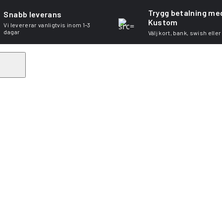
Trygg betalning me
Snabb leverans
Kustom
Vi levererar vanligtvis inom 1–3
dagar
Välj kort, bank, swish eller
Search