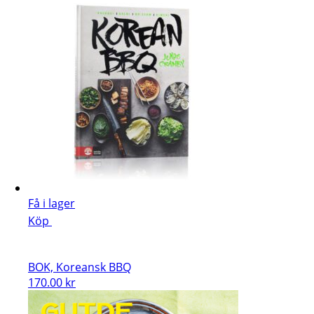
Få i lager
Köp
BOK, Koreansk BBQ
170.00
kr