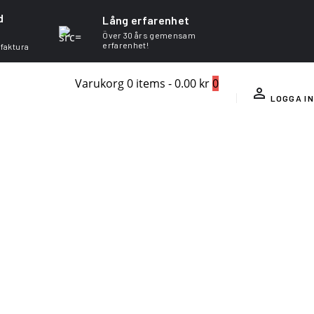
d
Lång erfarenhet
Över 30 års gemensam
erfarenhet!
 faktura
Varukorg
0 items
-
0.00 kr
0
LOGGA IN