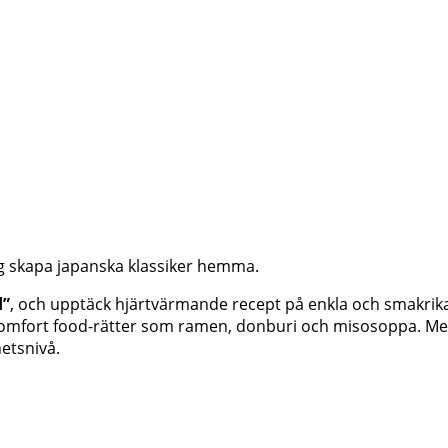
ig skapa japanska klassiker hemma.
d”
, och upptäck hjärtvärmande recept på enkla och smakrika
comfort food-rätter som ramen, donburi och misosoppa. Med 
etsnivå.