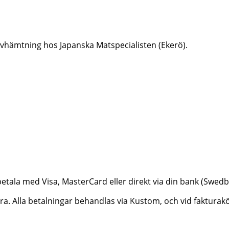
er avhämtning hos Japanska Matspecialisten (Ekerö).
betala med Visa, MasterCard eller direkt via din bank (Swe
ktura. Alla betalningar behandlas via Kustom, och vid faktur