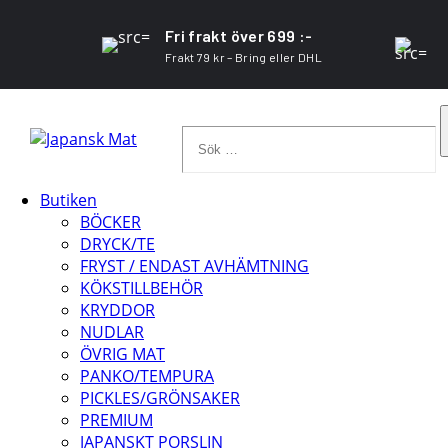
Fri frakt över 699 :-
Frakt 79 kr – Bring eller DHL
Sök
…
Butiken
BÖCKER
DRYCK/TE
FRYST / ENDAST AVHÄMTNING
KÖKSTILLBEHÖR
KRYDDOR
NUDLAR
ÖVRIG MAT
PANKO/TEMPURA
PICKLES/GRÖNSAKER
PREMIUM
JAPANSKT PORSLIN