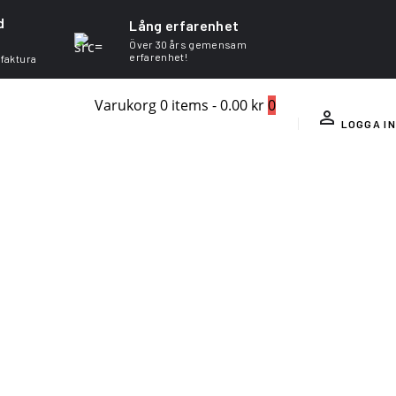
d
Lång erfarenhet
Över 30 års gemensam
erfarenhet!
 faktura
Varukorg
0 items
-
0.00 kr
0
LOGGA IN