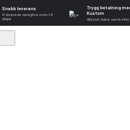
Trygg betalning me
Snabb leverans
Kustom
Vi levererar vanligtvis inom 1–3
dagar
Välj kort, bank, swish eller
Search