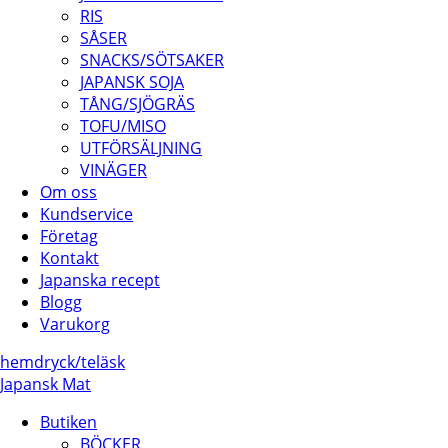
RIS
SÅSER
SNACKS/SÖTSAKER
JAPANSK SOJA
TÅNG/SJÖGRÄS
TOFU/MISO
UTFÖRSÄLJNING
VINÄGER
Om oss
Kundservice
Företag
Kontakt
Japanska recept
Blogg
Varukorg
hem
dryck/
te
läsk
Japansk Mat
Butiken
BÖCKER