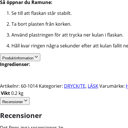
Så öppnar du Ramune:
Se till att flaskan står stabilt.
Ta bort plasten från korken.
Använd plastringen för att trycka ner kulan i flaskan.
Håll kvar ringen några sekunder efter att kulan fallit ne
Produktinformation
Ingredienser:
Artikelnr:
60-1014
Kategorier:
DRYCK/TE
,
LÄSK
Varumärke:
Vikt
0.2 kg
Recensioner
Recensioner
Det finns inga recensioner än.