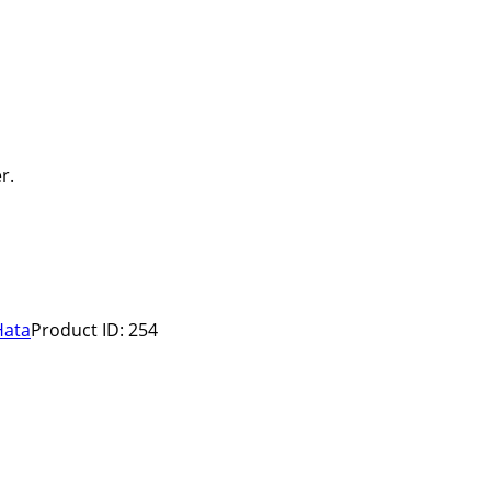
r.
Hata
Product ID:
254