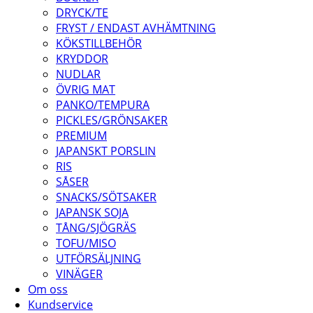
DRYCK/TE
FRYST / ENDAST AVHÄMTNING
KÖKSTILLBEHÖR
KRYDDOR
NUDLAR
ÖVRIG MAT
PANKO/TEMPURA
PICKLES/GRÖNSAKER
PREMIUM
JAPANSKT PORSLIN
RIS
SÅSER
SNACKS/SÖTSAKER
JAPANSK SOJA
TÅNG/SJÖGRÄS
TOFU/MISO
UTFÖRSÄLJNING
VINÄGER
Om oss
Kundservice