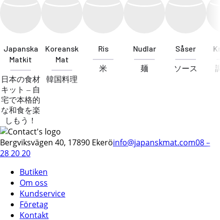
Japanska
Koreansk
Ris
Nudlar
Såser
K
Matkit
Mat
米
麺
ソース
日本の食材
韓国料理
キット – 自
宅で本格的
な和食を楽
しもう！
Bergviksvägen 40, 17890 Ekerö
info@japanskmat.com
08 –
28 20 20
Butiken
Om oss
Kundservice
Företag
Kontakt