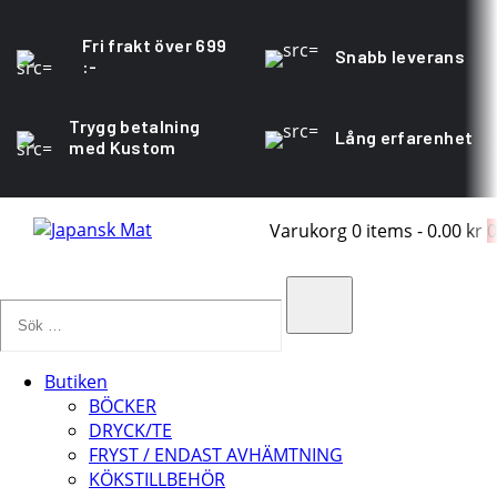
Fri frakt över 699
Snabb leverans
:-
Trygg betalning
Lång erfarenhet
med Kustom
Varukorg
0 items
-
0.00 kr
0
Sök
…
Search
Butiken
BÖCKER
DRYCK/TE
FRYST / ENDAST AVHÄMTNING
KÖKSTILLBEHÖR