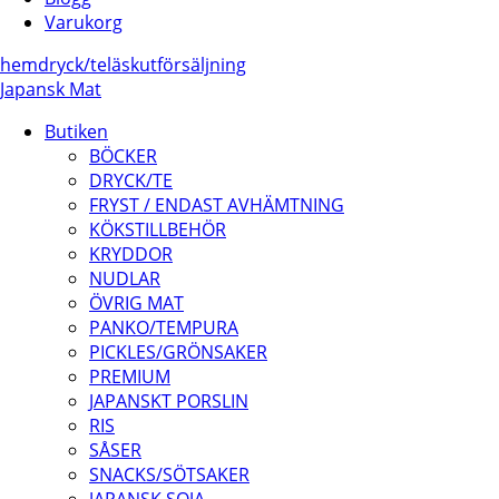
Varukorg
hem
dryck/
te
läsk
utförsäljning
Japansk Mat
Butiken
BÖCKER
DRYCK/TE
FRYST / ENDAST AVHÄMTNING
KÖKSTILLBEHÖR
KRYDDOR
NUDLAR
ÖVRIG MAT
PANKO/TEMPURA
PICKLES/GRÖNSAKER
PREMIUM
JAPANSKT PORSLIN
RIS
SÅSER
SNACKS/SÖTSAKER