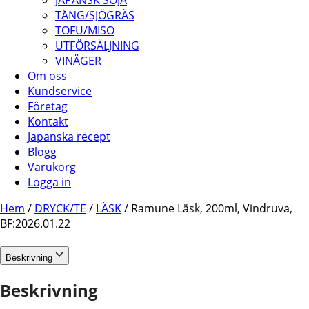
JAPANSK SOJA
TÅNG/SJÖGRÄS
TOFU/MISO
UTFÖRSÄLJNING
VINÄGER
Om oss
Kundservice
Företag
Kontakt
Japanska recept
Blogg
Varukorg
Logga in
Hem
/
DRYCK/TE
/
LÄSK
/ Ramune Läsk, 200ml, Vindruva,
BF:2026.01.22
Beskrivning
Beskrivning