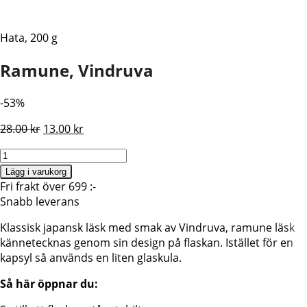
Hata, 200 g
Ramune, Vindruva
-53%
Det
Det
28.00
kr
13.00
kr
ursprungliga
nuvarande
Ramune
priset
priset
Läsk,
var:
är:
Lägg i varukorg
200ml,
Fri frakt över 699 :-
28.00 kr.
13.00 kr.
Vindruva,
Snabb leverans
BF:2026.01.22
Klassisk japansk läsk med smak av Vindruva, ramune läsk
mängd
kännetecknas genom sin design på flaskan. Istället för en
kapsyl så används en liten glaskula.
Så här öppnar du: