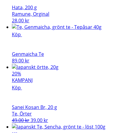
Hata, 200 g
Ramune, Orginal
28.00
kr
Köp
Genmaicha Te
89.00
kr
20%
KAMPANJ
Köp
Sanei Kosan Br, 20 g
Te, Örter
Det
Det
49.00
kr
39.00
kr
ursprungliga
nuvarande