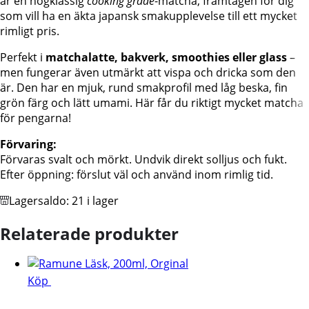
är en högklassig
cooking grade
-matcha, framtagen för dig
som vill ha en äkta japansk smakupplevelse till ett mycket
rimligt pris.
Perfekt i
matchalatte, bakverk, smoothies eller glass
–
men fungerar även utmärkt att vispa och dricka som den
är. Den har en mjuk, rund smakprofil med låg beska, fin
grön färg och lätt umami. Här får du riktigt mycket matcha
för pengarna!
Förvaring:
Förvaras svalt och mörkt. Undvik direkt solljus och fukt.
Efter öppning: förslut väl och använd inom rimlig tid.
Lagersaldo:
21 i lager
Relaterade produkter
Köp