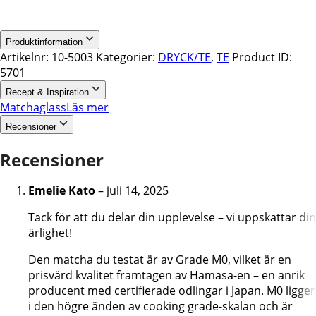
Produktinformation
Artikelnr:
10-5003
Kategorier:
DRYCK/TE
,
TE
Product ID:
5701
Recept & Inspiration
Matchaglass
Läs mer
Recensioner
Recensioner
Emelie Kato
–
juli 14, 2025
Tack för att du delar din upplevelse – vi uppskattar din
ärlighet!
Den matcha du testat är av Grade M0, vilket är en
prisvärd kvalitet framtagen av Hamasa-en – en anrik
producent med certifierade odlingar i Japan. M0 ligger
i den högre änden av cooking grade-skalan och är