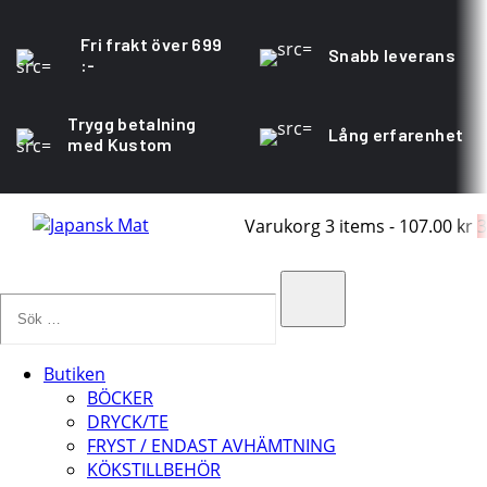
Fri frakt över 699
Snabb leverans
:-
Trygg betalning
Lång erfarenhet
med Kustom
Varukorg
3 items
-
107.00 kr
3
Sök
…
Search
Butiken
BÖCKER
DRYCK/TE
FRYST / ENDAST AVHÄMTNING
KÖKSTILLBEHÖR