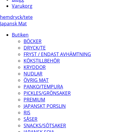
Varukorg
hem
dryck/
te
te
Japansk Mat
Butiken
BÖCKER
DRYCK/TE
FRYST / ENDAST AVHÄMTNING
KÖKSTILLBEHÖR
KRYDDOR
NUDLAR
ÖVRIG MAT
PANKO/TEMPURA
PICKLES/GRÖNSAKER
PREMIUM
JAPANSKT PORSLIN
RIS
SÅSER
SNACKS/SÖTSAKER