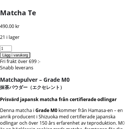
Matcha Te
490.00
kr
21 i lager
Te
Matcha
Lägg i varukorg
pulver,
Fri frakt över 699 :-
400g
Snabb leverans
BF:2026.06.23
Matchapulver – Grade M0
mängd
抹茶パウダー（エクセレント）
Prisvärd japansk matcha från certifierade odlingar
Denna matcha i
Grade M0
kommer från Hamasa-en – en
anrik producent i Shizuoka med certifierade japanska
odlingar och över 150 års erfarenhet av teproduktion. M0