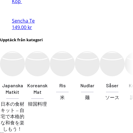
priset
priset
Köp
var:
är:
49.00 kr.
39.00 kr.
Sencha Te
149.00
kr
Upptäck från kategori
Japanska
Koreansk
Ris
Nudlar
Såser
K
Matkit
Mat
米
麺
ソース
日本の食材
韓国料理
キット – 自
宅で本格的
な和食を楽
しもう！