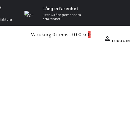
d
Lång erfarenhet
Över 30 års gemensam
erfarenhet!
 faktura
Varukorg
0 items
-
0.00 kr
0
LOGGA IN