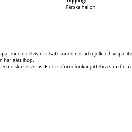
Topping:
Färska hallon
ar med en elvisp. Tillsätt kondenserad mjölk och vispa lite t
 har gått ihop.
esserten ska serveras. En brödform funkar jättebra som form.