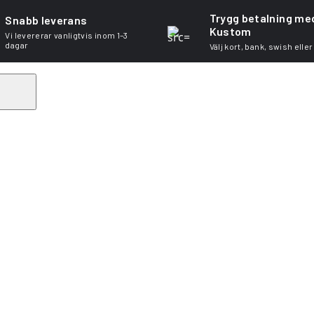
Trygg betalning me
Snabb leverans
Kustom
Vi levererar vanligtvis inom 1–3
dagar
Välj kort, bank, swish eller
Search