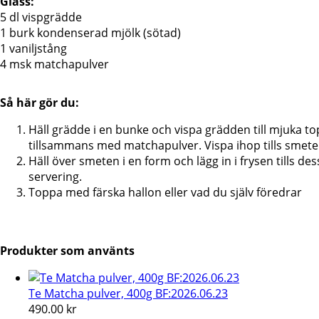
Glass:
5 dl vispgrädde
1 burk kondenserad mjölk (sötad)
1 vaniljstång
4 msk matchapulver
Så här gör du:
Häll grädde i en bunke och vispa grädden till mjuka topp
tillsammans med matchapulver. Vispa ihop tills smeten
Häll över smeten i en form och lägg in i frysen tills d
servering.
Toppa med färska hallon eller vad du själv föredrar
Produkter som använts
Te Matcha pulver, 400g BF:2026.06.23
490.00
kr