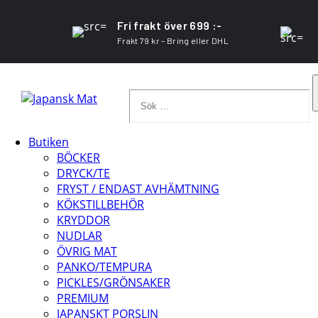
Fri frakt över 699 :-
Frakt 79 kr – Bring eller DHL
Sök
…
Butiken
BÖCKER
DRYCK/TE
FRYST / ENDAST AVHÄMTNING
KÖKSTILLBEHÖR
KRYDDOR
NUDLAR
ÖVRIG MAT
PANKO/TEMPURA
PICKLES/GRÖNSAKER
PREMIUM
JAPANSKT PORSLIN