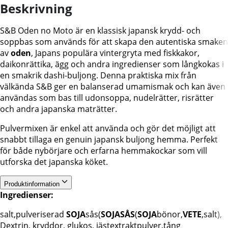
Beskrivning
S&B Oden no Moto är en klassisk japansk krydd- och
soppbas som används för att skapa den autentiska smaken
av
oden
, Japans populära vintergryta med fiskkakor,
daikonrättika, ägg och andra ingredienser som långkokas i
en smakrik dashi-buljong. Denna praktiska mix från
välkända S&B ger en balanserad umamismak och kan även
användas som bas till udonsoppa, nudelrätter, risrätter
och andra japanska maträtter.
Pulvermixen är enkel att använda och gör det möjligt att
snabbt tillaga en genuin japansk buljong hemma. Perfekt
för både nybörjare och erfarna hemmakockar som vill
utforska det japanska köket.
Produktinformation
Ingredienser:
salt,pulveriserad
SOJA
sås(
SOJASÅS
(
SOJA
bönor,
VETE
,salt),
Dextrin, kryddor, glukos, jästextraktpulver,tång