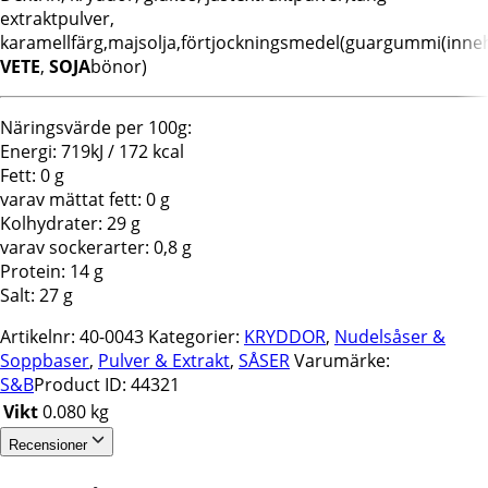
extraktpulver,
karamellfärg,majsolja,förtjockningsmedel(guargummi(inneh
VETE
,
SOJA
bönor)
Näringsvärde per 100g:
Energi: 719kJ / 172 kcal
Fett: 0 g
varav mättat fett: 0 g
Kolhydrater: 29 g
varav sockerarter: 0,8 g
Protein: 14 g
Salt: 27 g
Artikelnr:
40-0043
Kategorier:
KRYDDOR
,
Nudelsåser &
Soppbaser
,
Pulver & Extrakt
,
SÅSER
Varumärke:
S&B
Product ID:
44321
Vikt
0.080 kg
Recensioner