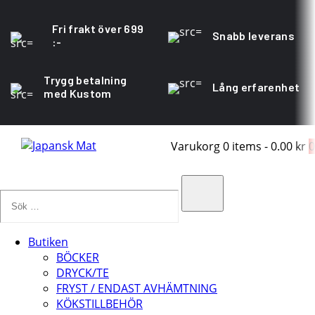
Fri frakt över 699
Snabb leverans
:-
Trygg betalning
Lång erfarenhet
med Kustom
Varukorg
0 items
-
0.00 kr
0
Sök
…
Search
Butiken
BÖCKER
DRYCK/TE
FRYST / ENDAST AVHÄMTNING
KÖKSTILLBEHÖR