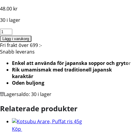
48.00
kr
30 i lager
S&B
Oden
Lägg i varukorg
no
Fri frakt över 699 :-
Moto
Snabb leverans
–
Enkel att använda för japanska soppor och grytor
Japansk
Rik umamismak med traditionell japansk
Krydd-
karaktär
och
Oden buljong
Soppbas
80g
Lagersaldo:
30 i lager
mängd
Relaterade produkter
Köp