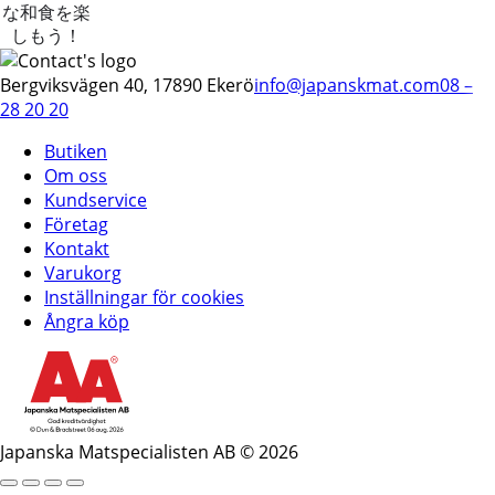
な和食を楽
しもう！
Bergviksvägen 40, 17890 Ekerö
info@japanskmat.com
08 –
28 20 20
Butiken
Om oss
Kundservice
Företag
Kontakt
Varukorg
Inställningar för cookies
Ångra köp
Japanska Matspecialisten AB © 2026