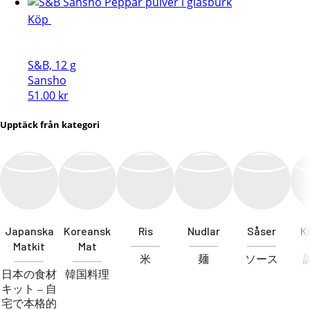
ursprungliga
nuvarande
priset
priset
Köp
var:
är:
49.00 kr.
39.00 kr.
S&B, 12 g
Sansho
51.00
kr
Upptäck från kategori
Japanska
Koreansk
Ris
Nudlar
Såser
K
Matkit
Mat
米
麺
ソース
日本の食材
韓国料理
キット – 自
宅で本格的