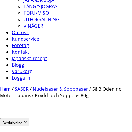
JAPANSK SOJA
TÅNG/SJÖGRÄS
TOFU/MISO
UTFÖRSÄLJNING
VINÄGER
Om oss
Kundservice
Företag
Kontakt
Japanska recept
Blogg
Varukorg
Logga in
Hem
/
SÅSER
/
Nudelsåser & Soppbaser
/ S&B Oden no
Moto – Japansk Krydd- och Soppbas 80g
Beskrivning