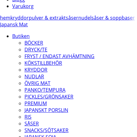
Varukorg
hem
kryddor
pulver & extrakt
såser
nudelsåser & soppbaser
Japansk Mat
Butiken
BÖCKER
DRYCK/TE
FRYST / ENDAST AVHÄMTNING
KÖKSTILLBEHÖR
KRYDDOR
NUDLAR
ÖVRIG MAT
PANKO/TEMPURA
PICKLES/GRÖNSAKER
PREMIUM
JAPANSKT PORSLIN
RIS
SÅSER
SNACKS/SÖTSAKER