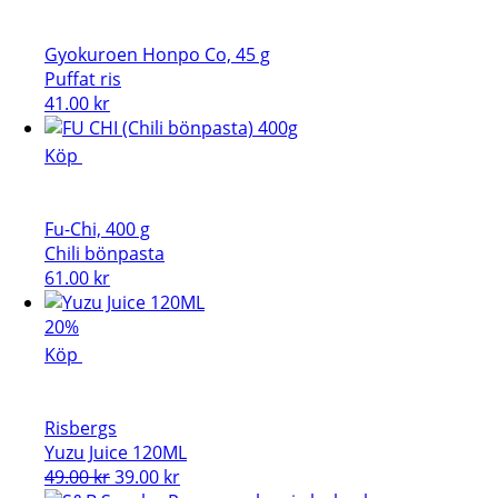
Gyokuroen Honpo Co, 45 g
Puffat ris
41.00
kr
Köp
Fu-Chi, 400 g
Chili bönpasta
61.00
kr
20%
Köp
Risbergs
Yuzu Juice 120ML
Det
Det
49.00
kr
39.00
kr