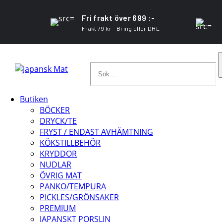
Fri frakt över 699 :-
Frakt 79 kr – Bring eller DHL
Sök
…
Butiken
BÖCKER
DRYCK/TE
FRYST / ENDAST AVHÄMTNING
KÖKSTILLBEHÖR
KRYDDOR
NUDLAR
ÖVRIG MAT
PANKO/TEMPURA
PICKLES/GRÖNSAKER
PREMIUM
JAPANSKT PORSLIN