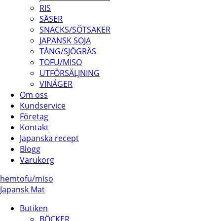
RIS
SÅSER
SNACKS/SÖTSAKER
JAPANSK SOJA
TÅNG/SJÖGRÄS
TOFU/MISO
UTFÖRSÄLJNING
VINÄGER
Om oss
Kundservice
Företag
Kontakt
Japanska recept
Blogg
Varukorg
hem
tofu/
miso
Japansk Mat
Butiken
BÖCKER