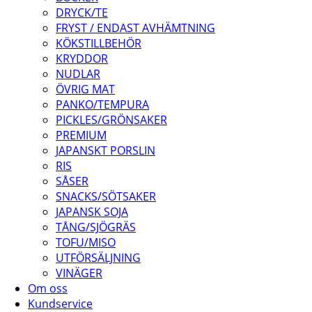
DRYCK/TE
FRYST / ENDAST AVHÄMTNING
KÖKSTILLBEHÖR
KRYDDOR
NUDLAR
ÖVRIG MAT
PANKO/TEMPURA
PICKLES/GRÖNSAKER
PREMIUM
JAPANSKT PORSLIN
RIS
SÅSER
SNACKS/SÖTSAKER
JAPANSK SOJA
TÅNG/SJÖGRÄS
TOFU/MISO
UTFÖRSÄLJNING
VINÄGER
Om oss
Kundservice