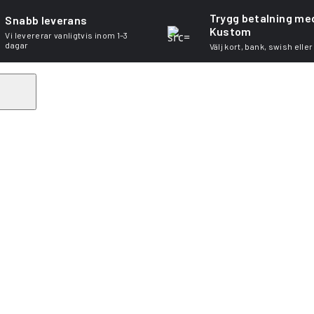
Trygg betalning me
Snabb leverans
Kustom
Vi levererar vanligtvis inom 1–3
dagar
Välj kort, bank, swish eller
Search