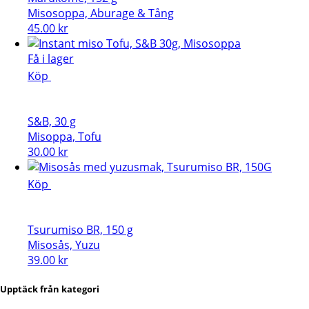
Misosoppa, Aburage & Tång
45.00
kr
Få i lager
Köp
S&B, 30 g
Misoppa, Tofu
30.00
kr
Köp
Tsurumiso BR, 150 g
Misosås, Yuzu
39.00
kr
Upptäck från kategori