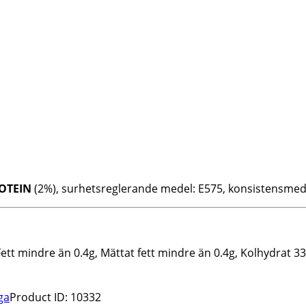
OTEIN
(2%), surhetsreglerande medel: E575, konsistensmed
ett mindre än 0.4g, Mättat fett mindre än 0.4g, Kolhydrat 33
ga
Product ID:
10332