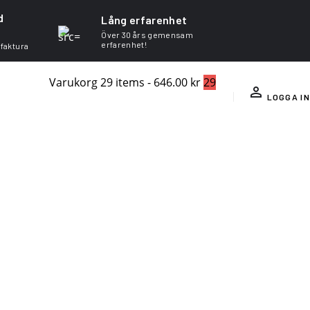
d
Lång erfarenhet
Över 30 års gemensam
erfarenhet!
 faktura
Varukorg
29 items
-
646.00 kr
29
LOGGA IN