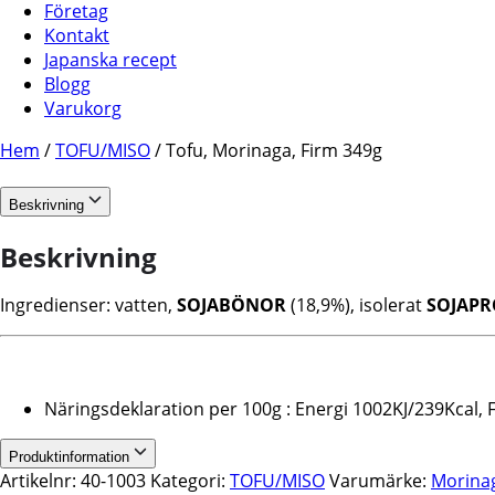
Företag
Kontakt
Japanska recept
Blogg
Varukorg
Hem
/
TOFU/MISO
/ Tofu, Morinaga, Firm 349g
Beskrivning
Beskrivning
Ingredienser: vatten,
SOJABÖNOR
(18,9%), isolerat
SOJAPR
Näringsdeklaration per 100g : Energi 1002KJ/239Kcal, F
Produktinformation
Artikelnr:
40-1003
Kategori:
TOFU/MISO
Varumärke:
Morina