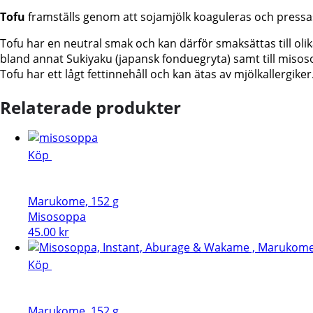
mängd
Tofu
framställs genom att sojamjölk koaguleras och pressas 
Tofu har en neutral smak och kan därför smaksättas till olika
bland annat Sukiyaku (japansk fonduegryta) samt till misosop
Tofu har ett lågt fettinnehåll och kan ätas av mjölkallergiker
Relaterade produkter
Köp
Marukome, 152 g
Misosoppa
45.00
kr
Köp
Marukome, 152 g