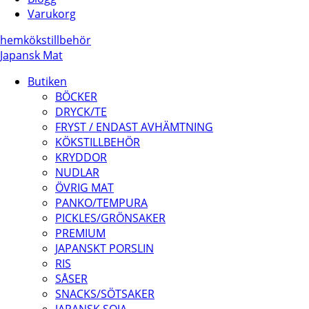
Varukorg
hem
kökstillbehör
Japansk Mat
Butiken
BÖCKER
DRYCK/TE
FRYST / ENDAST AVHÄMTNING
KÖKSTILLBEHÖR
KRYDDOR
NUDLAR
ÖVRIG MAT
PANKO/TEMPURA
PICKLES/GRÖNSAKER
PREMIUM
JAPANSKT PORSLIN
RIS
SÅSER
SNACKS/SÖTSAKER