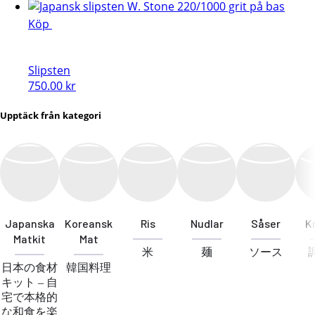
Köp
Slipsten
750.00
kr
Upptäck från kategori
Japanska
Koreansk
Ris
Nudlar
Såser
K
Matkit
Mat
米
麺
ソース
日本の食材
韓国料理
キット – 自
宅で本格的
な和食を楽