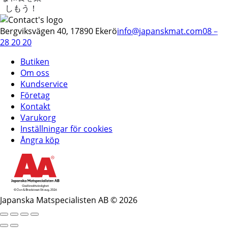
しもう！
Bergviksvägen 40, 17890 Ekerö
info@japanskmat.com
08 –
28 20 20
Butiken
Om oss
Kundservice
Företag
Kontakt
Varukorg
Inställningar för cookies
Ångra köp
Japanska Matspecialisten AB © 2026