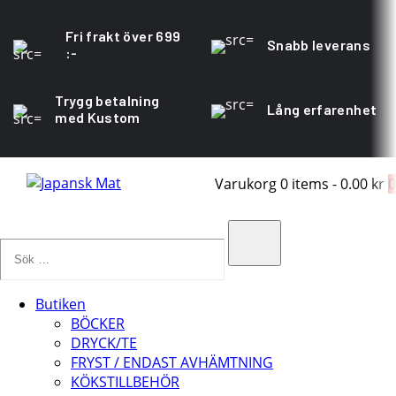
Fri frakt över 699
Snabb leverans
:-
Trygg betalning
Lång erfarenhet
med Kustom
Varukorg
0 items
-
0.00 kr
0
Sök
…
Search
Butiken
BÖCKER
DRYCK/TE
FRYST / ENDAST AVHÄMTNING
KÖKSTILLBEHÖR