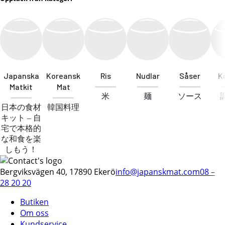
Japanska
Koreansk
Ris
Nudlar
Såser
K
Matkit
Mat
米
麺
ソース
日本の食材
韓国料理
キット – 自
宅で本格的
な和食を楽
しもう！
Bergviksvägen 40, 17890 Ekerö
info@japanskmat.com
08 –
28 20 20
Butiken
Om oss
Kundservice