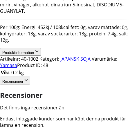
mirin, vinäger, alkohol, dinatrium5-inosinat, DISODIUM5-
GUANYLAT.
Per 100g: Energi: 452kj / 108kcal fett: 0g, varav mättade: 0g,
kolhydrater: 13g, varav sockerarter: 13g, protein: 7.4g, salt:
12g.
Produktinformation
Artikelnr:
40-1002
Kategori:
JAPANSK SOJA
Varumärke:
Yamasa
Product ID:
48
Vikt
0.2 kg
Recensioner
Recensioner
Det finns inga recensioner än.
Endast inloggade kunder som har köpt denna produkt får
lämna en recension.