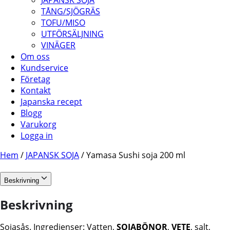
JAPANSK SOJA
TÅNG/SJÖGRÄS
TOFU/MISO
UTFÖRSÄLJNING
VINÄGER
Om oss
Kundservice
Företag
Kontakt
Japanska recept
Blogg
Varukorg
Logga in
Hem
/
JAPANSK SOJA
/ Yamasa Sushi soja 200 ml
Beskrivning
Beskrivning
Sojasås. Ingredienser: Vatten,
SOJABÖNOR
,
VETE
, salt,