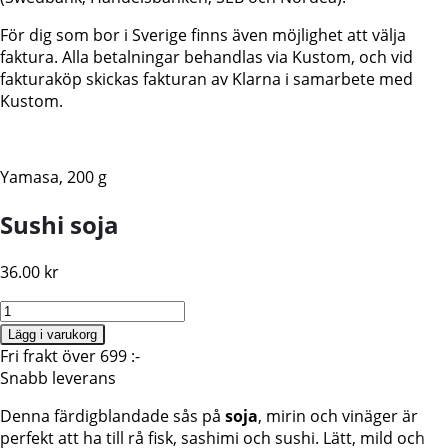
För dig som bor i Sverige finns även möjlighet att välja
faktura. Alla betalningar behandlas via Kustom, och vid
fakturaköp skickas fakturan av Klarna i samarbete med
Kustom.
Yamasa, 200 g
Sushi soja
36.00
kr
Yamasa
Sushi
Lägg i varukorg
soja
Fri frakt över 699 :-
200
Snabb leverans
ml
Denna färdigblandade sås på
soja
, mirin och vinäger är
mängd
perfekt att ha till rå fisk, sashimi och sushi. Lätt, mild och