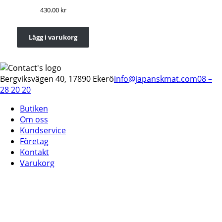
430.00
kr
Lägg i varukorg
Bergviksvägen 40, 17890 Ekerö
info@japanskmat.com
08 –
28 20 20
Butiken
Om oss
Kundservice
Företag
Kontakt
Varukorg
Inställningar för cookies
Ångra köp