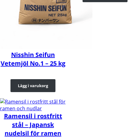
Nisshin Seifun
Vetemjöl No.1 – 25 kg
Lägg i varukorg
Ramensil i rostfritt
stål – Japansk
nudelsil för ramen