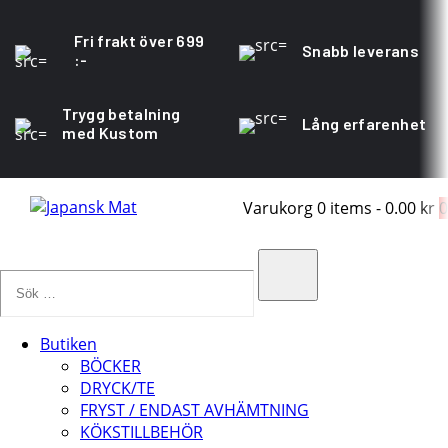
Fri frakt över 699
Snabb leverans
:-
Trygg betalning
Lång erfarenhet
med Kustom
Varukorg
0 items
-
0.00 kr
0
Sök
…
Search
Butiken
BÖCKER
DRYCK/TE
FRYST / ENDAST AVHÄMTNING
KÖKSTILLBEHÖR