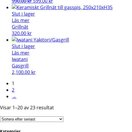
Det
Det
990.00
kr
599.00
kr
ursprungliga
nuvarande
priset
priset
Slut i lager
var:
är:
Läs mer
990.00 kr.
599.00 kr.
Grillnät
320.00
kr
Slut i lager
Läs mer
Iwatani
Gasgrill
2,100.00
kr
1
2
→
Sortera
Visar 1–20 av 23 resultat
efter
senaste
Kategorier