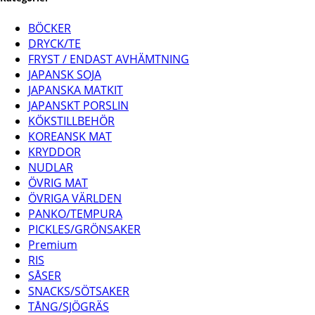
BÖCKER
DRYCK/TE
FRYST / ENDAST AVHÄMTNING
JAPANSK SOJA
JAPANSKA MATKIT
JAPANSKT PORSLIN
KÖKSTILLBEHÖR
KOREANSK MAT
KRYDDOR
NUDLAR
ÖVRIG MAT
ÖVRIGA VÄRLDEN
PANKO/TEMPURA
PICKLES/GRÖNSAKER
Premium
RIS
SÅSER
SNACKS/SÖTSAKER
TÅNG/SJÖGRÄS