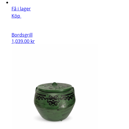
Få i lager
Köp
Bordsgrill
1,039.00
kr