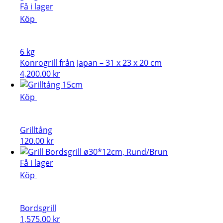
Få i lager
Köp
6 kg
Konrogrill från Japan – 31 x 23 x 20 cm
4,200.00
kr
Köp
Grilltång
120.00
kr
Få i lager
Köp
Bordsgrill
1,575.00
kr