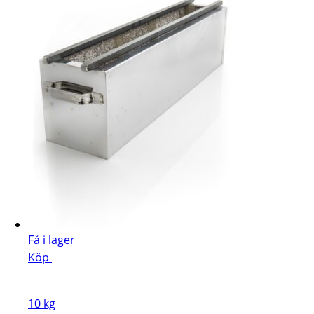
Få i lager
Köp
10 kg