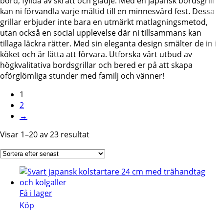
bord, fyllda av skratt och glädje. Med en japansk bordsgrill
kan ni förvandla varje måltid till en minnesvärd fest. Dessa
grillar erbjuder inte bara en utmärkt matlagningsmetod,
utan också en social upplevelse där ni tillsammans kan
tillaga läckra rätter. Med sin eleganta design smälter de in i
köket och är lätta att förvara. Utforska vårt utbud av
högkvalitativa bordsgrillar och bered er på att skapa
oförglömliga stunder med familj och vänner!
1
2
→
Sortera
Visar 1–20 av 23 resultat
efter
senaste
Få i lager
Köp