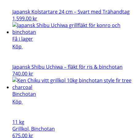
Japansk Kolstartare 24 cm – Svart med Trähandtag
1,599.00
kr
Få i lager
Köp
Japansk Shibu Uchiwa – fläkt för ris & binchotan
740.00
kr
Binchotan
Köp
11 kg
Grillkol, Binchotan
675.00
kr