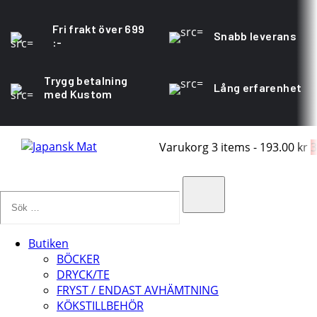
Fri frakt över 699
Snabb leverans
:-
Trygg betalning
Lång erfarenhet
med Kustom
Varukorg
3 items
-
193.00 kr
3
Sök
…
Search
Butiken
BÖCKER
DRYCK/TE
FRYST / ENDAST AVHÄMTNING
KÖKSTILLBEHÖR