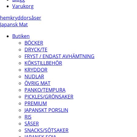
Varukorg
hem
kryddor
såser
Japansk Mat
Butiken
BÖCKER
DRYCK/TE
FRYST / ENDAST AVHÄMTNING
KÖKSTILLBEHÖR
KRYDDOR
NUDLAR
ÖVRIG MAT
PANKO/TEMPURA
PICKLES/GRÖNSAKER
PREMIUM
JAPANSKT PORSLIN
RIS
SÅSER
SNACKS/SÖTSAKER