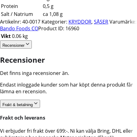
Protein
0,5 g
Salt / Natrium
ca 1,08 g
Artikelnr:
40-0017
Kategorier:
KRYDDOR
,
SÅSER
Varumärke:
Bando Foods CO
Product ID:
16960
Vikt
0.06 kg
Recensioner
Recensioner
Det finns inga recensioner än.
Endast inloggade kunder som har köpt denna produkt får
lämna en recension.
Frakt & betalning
Frakt och leverans
Vi erbjuder fri frakt över 699:-. Ni kan välja Bring, DHL eller