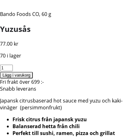
Bando Foods CO, 60 g
Yuzusås
77.00
kr
70 i lager
Japansk
yuzusås,
Lägg i varukorg
BAKASCO,
Fri frakt över 699 :-
Bando
Snabb leverans
Foods
Japansk citrusbaserad hot sauce med yuzu och kaki-
CO,
vinäger (persimmonfrukt)
60ml
mängd
Frisk citrus från japansk yuzu
Balanserad hetta från chili
Perfekt till sushi, ramen, pizza och grillat