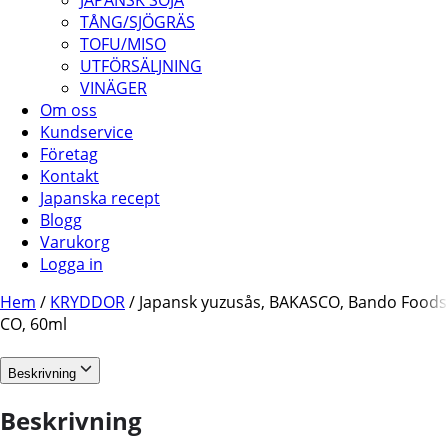
JAPANSK SOJA
TÅNG/SJÖGRÄS
TOFU/MISO
UTFÖRSÄLJNING
VINÄGER
Om oss
Kundservice
Företag
Kontakt
Japanska recept
Blogg
Varukorg
Logga in
Hem
/
KRYDDOR
/ Japansk yuzusås, BAKASCO, Bando Foods
CO, 60ml
Beskrivning
Beskrivning