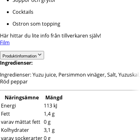
Cocktails
Ostron som topping
Här hittar du lite info från tillverkaren själv!
Film
Produktinformation
Ingredienser:
Ingredienser: Yuzu juice, Persimmon vinäger, Salt, Yuzuskal,
Röd peppar
Näringsämne
Mängd
Energi
113 kJ
Fett
1,4 g
varav mättat fett
0 g
Kolhydrater
3,1 g
varav sockerarter
0 g