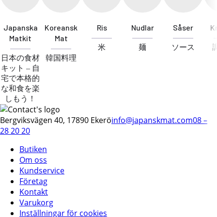
Japanska
Koreansk
Ris
Nudlar
Såser
K
Matkit
Mat
米
麺
ソース
日本の食材
韓国料理
キット – 自
宅で本格的
な和食を楽
しもう！
Bergviksvägen 40, 17890 Ekerö
info@japanskmat.com
08 –
28 20 20
Butiken
Om oss
Kundservice
Företag
Kontakt
Varukorg
Inställningar för cookies