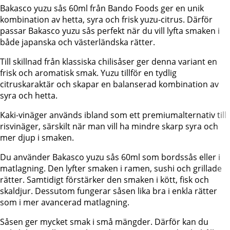
Bakasco yuzu sås 60ml från Bando Foods ger en unik
kombination av hetta, syra och frisk yuzu-citrus. Därför
passar Bakasco yuzu sås perfekt när du vill lyfta smaken i
både japanska och västerländska rätter.
Till skillnad från klassiska chilisåser ger denna variant en
frisk och aromatisk smak. Yuzu tillför en tydlig
citruskaraktär och skapar en balanserad kombination av
syra och hetta.
Kaki-vinäger används ibland som ett premiumalternativ till
risvinäger, särskilt när man vill ha mindre skarp syra och
mer djup i smaken.
Du använder Bakasco yuzu sås 60ml som bordssås eller i
matlagning. Den lyfter smaken i ramen, sushi och grillade
rätter. Samtidigt förstärker den smaken i kött, fisk och
skaldjur. Dessutom fungerar såsen lika bra i enkla rätter
som i mer avancerad matlagning.
Såsen ger mycket smak i små mängder. Därför kan du