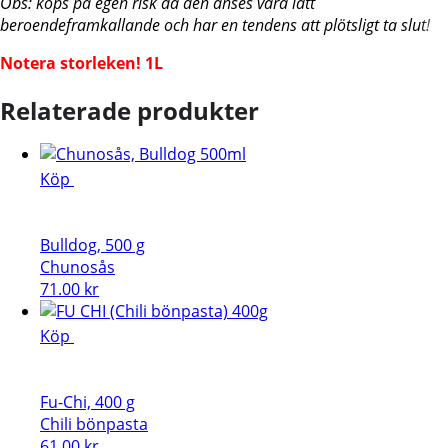
Obs: köps på egen risk då den anses vara lätt
beroendeframkallande och har en tendens att plötsligt ta slut!
Notera storleken! 1L
Relaterade produkter
Köp
Bulldog, 500 g
Chunosås
71.00
kr
Köp
Fu-Chi, 400 g
Chili bönpasta
61.00
kr