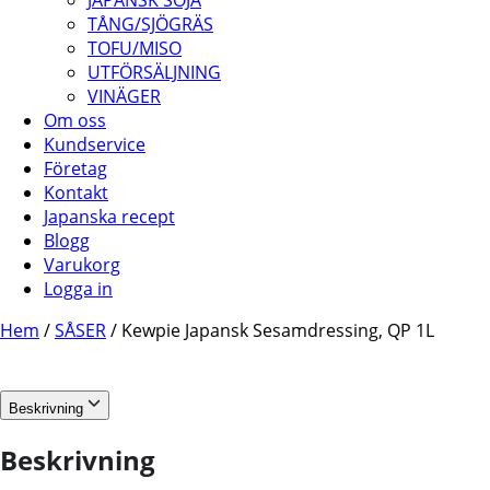
JAPANSK SOJA
TÅNG/SJÖGRÄS
TOFU/MISO
UTFÖRSÄLJNING
VINÄGER
Om oss
Kundservice
Företag
Kontakt
Japanska recept
Blogg
Varukorg
Logga in
Hem
/
SÅSER
/ Kewpie Japansk Sesamdressing, QP 1L
Beskrivning
Beskrivning