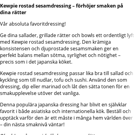
Kewpie rostad sesamdressing – förhöjer smaken på
dina rätter
Vår absoluta favoritdressing!
Ge dina sallader, grillade rätter och bowls ett ordentligt lyft
med Kewpie rostad sesamdressing. Den krämiga
konsistensen och djuprostade sesamsmaken ger en
perfekt balans mellan sötma, syrlighet och nötighet –
precis som i det japanska köket.
Kewpie rostad sesamdressing passar lika bra till sallad och
kyckling som till nudlar, tofu och sushi. Använd den som
dressing, dip eller marinad och låt den sätta tonen för en
smakupplevelse utöver det vanliga.
Denna populära japanska dressing har blivit en självklar
favorit i både asiatiska och internationella kök. Beställ och
upptäck varför den är ett måste i många hem världen över
– din nästa smaknivå väntar!