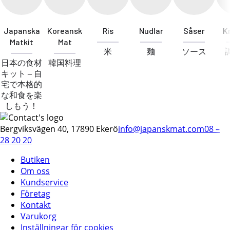
Japanska
Koreansk
Ris
Nudlar
Såser
K
Matkit
Mat
米
麺
ソース
日本の食材
韓国料理
キット – 自
宅で本格的
な和食を楽
しもう！
Bergviksvägen 40, 17890 Ekerö
info@japanskmat.com
08 –
28 20 20
Butiken
Om oss
Kundservice
Företag
Kontakt
Varukorg
Inställningar för cookies