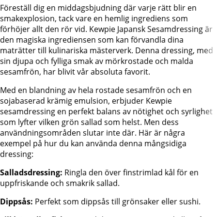
Föreställ dig en middagsbjudning där varje rätt blir en
smakexplosion, tack vare en hemlig ingrediens som
förhöjer allt den rör vid. Kewpie Japansk Sesamdressing är
den magiska ingrediensen som kan förvandla dina
maträtter till kulinariska mästerverk. Denna dressing, med
sin djupa och fylliga smak av mörkrostade och malda
sesamfrön, har blivit vår absoluta favorit.
Med en blandning av hela rostade sesamfrön och en
sojabaserad krämig emulsion, erbjuder Kewpie
sesamdressing en perfekt balans av nötighet och syrlighet
som lyfter vilken grön sallad som helst. Men dess
användningsområden slutar inte där. Här är några
exempel på hur du kan använda denna mångsidiga
dressing:
Salladsdressing:
Ringla den över finstrimlad kål för en
uppfriskande och smakrik sallad.
Dippsås:
Perfekt som dippsås till grönsaker eller sushi.