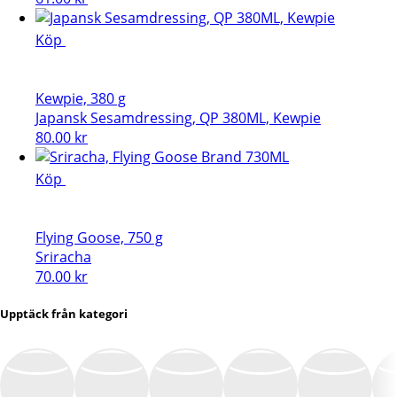
Köp
Kewpie, 380 g
Japansk Sesamdressing, QP 380ML, Kewpie
80.00
kr
Köp
Flying Goose, 750 g
Sriracha
70.00
kr
Upptäck från kategori