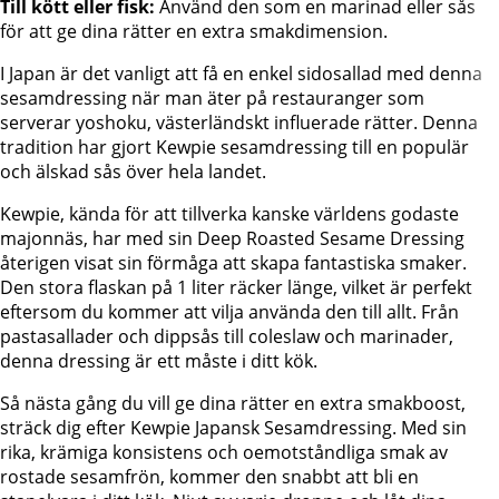
Till kött eller fisk:
Använd den som en marinad eller sås
för att ge dina rätter en extra smakdimension.
I Japan är det vanligt att få en enkel sidosallad med denna
sesamdressing när man äter på restauranger som
serverar yoshoku, västerländskt influerade rätter. Denna
tradition har gjort Kewpie sesamdressing till en populär
och älskad sås över hela landet.
Kewpie, kända för att tillverka kanske världens godaste
majonnäs, har med sin Deep Roasted Sesame Dressing
återigen visat sin förmåga att skapa fantastiska smaker.
Den stora flaskan på 1 liter räcker länge, vilket är perfekt
eftersom du kommer att vilja använda den till allt. Från
pastasallader och dippsås till coleslaw och marinader,
denna dressing är ett måste i ditt kök.
Så nästa gång du vill ge dina rätter en extra smakboost,
sträck dig efter Kewpie Japansk Sesamdressing. Med sin
rika, krämiga konsistens och oemotståndliga smak av
rostade sesamfrön, kommer den snabbt att bli en