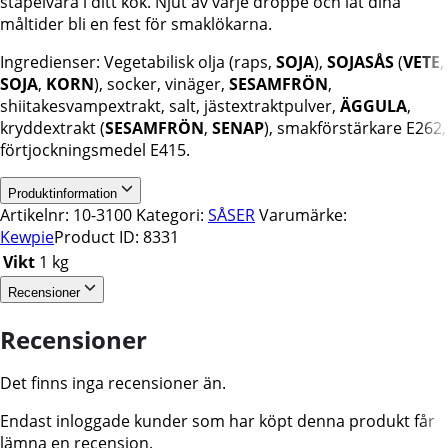
stapelvara i ditt kök. Njut av varje droppe och låt dina
måltider bli en fest för smaklökarna.
Ingredienser: Vegetabilisk olja (raps,
SOJA
),
SOJASÅS
(
VETE
,
SOJA
,
KORN
), socker, vinäger,
SESAMFRÖN
,
shiitakesvampextrakt, salt, jästextraktpulver,
ÄGGULA
,
kryddextrakt (
SESAMFRÖN
,
SENAP
), smakförstärkare E262,
förtjockningsmedel E415.
Produktinformation
Artikelnr:
10-3100
Kategori:
SÅSER
Varumärke:
Kewpie
Product ID:
8331
Vikt
1 kg
Recensioner
Recensioner
Det finns inga recensioner än.
Endast inloggade kunder som har köpt denna produkt får
lämna en recension.