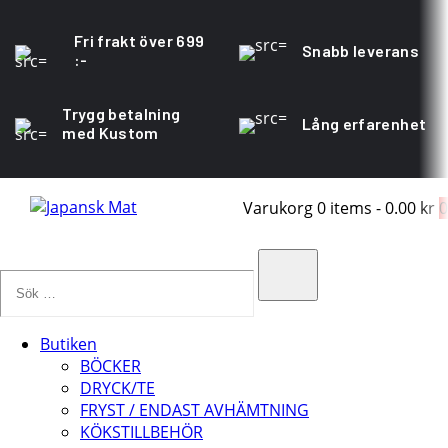
Fri frakt över 699
Snabb leverans
:-
Trygg betalning
Lång erfarenhet
med Kustom
Varukorg
0 items
-
0.00 kr
0
Sök
…
Search
Butiken
BÖCKER
DRYCK/TE
FRYST / ENDAST AVHÄMTNING
KÖKSTILLBEHÖR