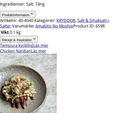
Ingredienser: Salt, Tång
Produktinformation
Artikelnr:
40-4040
Kategorier:
KRYDDOR
,
Salt & Smaksatta
Salter
Varumärke:
Amabito No Moshio
Product ID:
6598
Vikt
0.1 kg
Recept & Inspiration
Tempura kyckling
Läs mer
Chicken Nanban
Läs mer