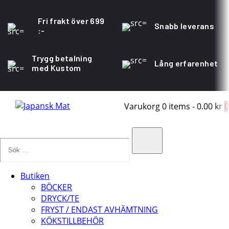
Fri frakt över 699
Snabb leverans
:-
Trygg betalning
Lång erfarenhet
med Kustom
Varukorg
0 items
-
0.00 kr
0
Sök
…
Search
Butiken
BÖCKER
DRYCK/TE
FRYST / ENDAST AVHÄMTNING
KÖKSTILLBEHÖR