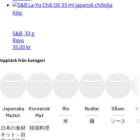
Köp
S&B, 33 g
Rayu
35.00
kr
Upptäck från kategori
Japanska
Koreansk
Ris
Nudlar
Såser
K
Matkit
Mat
米
麺
ソース
日本の食材
韓国料理
キット – 自