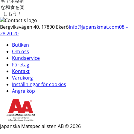
宅で本格的
な和食を楽
しもう！
Bergviksvägen 40, 17890 Ekerö
info@japanskmat.com
08 –
28 20 20
Butiken
Om oss
Kundservice
Företag
Kontakt
Varukorg
Inställningar för cookies
Ångra köp
Japanska Matspecialisten AB © 2026