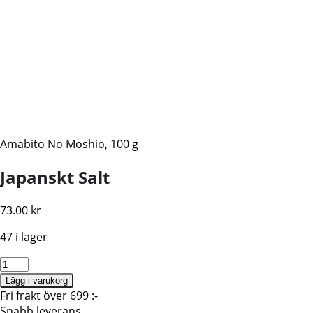
Amabito No Moshio, 100 g
Japanskt Salt
73.00
kr
47 i lager
Salt,
Amabito
Lägg i varukorg
no
Fri frakt över 699 :-
Moshio
Snabb leverans