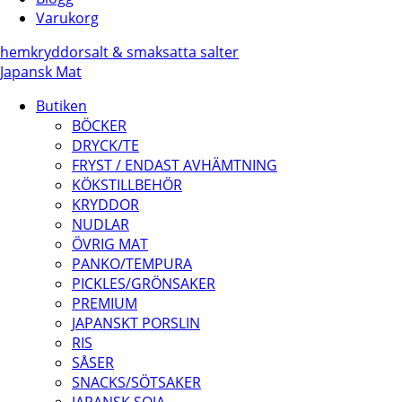
Varukorg
hem
kryddor
salt & smaksatta salter
Japansk Mat
Butiken
BÖCKER
DRYCK/TE
FRYST / ENDAST AVHÄMTNING
KÖKSTILLBEHÖR
KRYDDOR
NUDLAR
ÖVRIG MAT
PANKO/TEMPURA
PICKLES/GRÖNSAKER
PREMIUM
JAPANSKT PORSLIN
RIS
SÅSER
SNACKS/SÖTSAKER