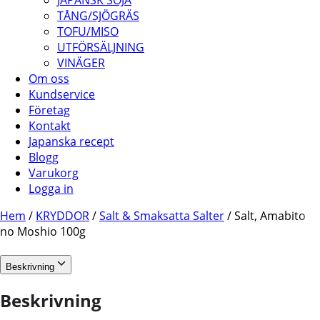
JAPANSK SOJA
TÅNG/SJÖGRÄS
TOFU/MISO
UTFÖRSÄLJNING
VINÄGER
Om oss
Kundservice
Företag
Kontakt
Japanska recept
Blogg
Varukorg
Logga in
Hem
/
KRYDDOR
/
Salt & Smaksatta Salter
/ Salt, Amabito
no Moshio 100g
Beskrivning
Beskrivning