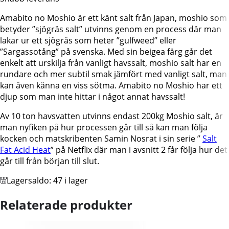
100g
Amabito no Moshio är ett känt salt från Japan, moshio som
mängd
betyder ”sjögräs salt” utvinns genom en process där man
lakar ur ett sjögräs som heter ”gulfweed” eller
”Sargassotång” på svenska. Med sin beigea färg går det
enkelt att urskilja från vanligt havssalt, moshio salt har en
rundare och mer subtil smak jämfört med vanligt salt, man
kan även känna en viss sötma. Amabito no Moshio har ett
djup som man inte hittar i något annat havssalt!
Av 10 ton havsvatten utvinns endast 200kg Moshio salt, är
man nyfiken på hur processen går till så kan man följa
kocken och matskribenten Samin Nosrat i sin serie ”
Salt
Fat Acid Heat
” på Netflix där man i avsnitt 2 får följa hur det
går till från början till slut.
Lagersaldo:
47 i lager
Relaterade produkter