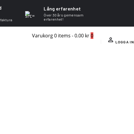
d
Lång erfarenhet
Över 30 års gemensam
erfarenhet!
 faktura
Varukorg
0 items
-
0.00 kr
0
LOGGA IN