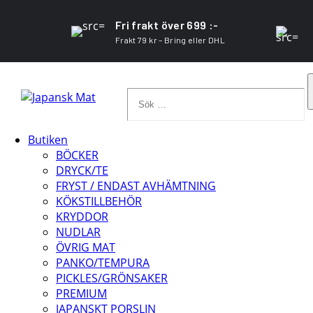
Fri frakt över 699 :-
Frakt 79 kr – Bring eller DHL
Sök
…
Butiken
BÖCKER
DRYCK/TE
FRYST / ENDAST AVHÄMTNING
KÖKSTILLBEHÖR
KRYDDOR
NUDLAR
ÖVRIG MAT
PANKO/TEMPURA
PICKLES/GRÖNSAKER
PREMIUM
JAPANSKT PORSLIN