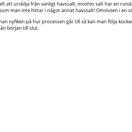
lt att urskilja från vanligt havssalt, moshio salt har en ru
om man inte hittar i något annat havssalt! Omsluten i en sö
man nyfiken på hur processen går till så kan man följa kock
ån början till slut.