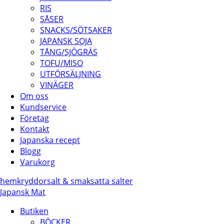
RIS
SÅSER
SNACKS/SÖTSAKER
JAPANSK SOJA
TÅNG/SJÖGRÄS
TOFU/MISO
UTFÖRSÄLJNING
VINÄGER
Om oss
Kundservice
Företag
Kontakt
Japanska recept
Blogg
Varukorg
hem
kryddor
salt & smaksatta salter
Japansk Mat
Butiken
BÖCKER