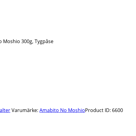
No Moshio 300g, Tygpåse
alter
Varumärke:
Amabito No Moshio
Product ID:
6600