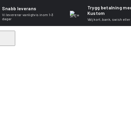
Trygg betalning me
Snabb leverans
Kustom
Vi levererar vanligtvis inom 1–3
dagar
Välj kort, bank, swish eller
Search