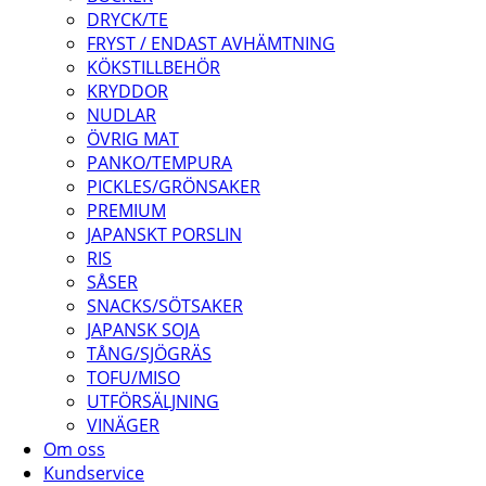
DRYCK/TE
FRYST / ENDAST AVHÄMTNING
KÖKSTILLBEHÖR
KRYDDOR
NUDLAR
ÖVRIG MAT
PANKO/TEMPURA
PICKLES/GRÖNSAKER
PREMIUM
JAPANSKT PORSLIN
RIS
SÅSER
SNACKS/SÖTSAKER
JAPANSK SOJA
TÅNG/SJÖGRÄS
TOFU/MISO
UTFÖRSÄLJNING
VINÄGER
Om oss
Kundservice