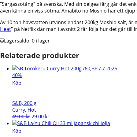
”Sargassotång” på svenska. Med sin beigea färg går det enke
även känna en viss sötma. Amabito no Moshio har ett djup s
Av 10 ton havsvatten utvinns endast 200kg Moshio salt, är 
Heat
” på Netflix där man i avsnitt 2 får följa hur det går till fr
Lagersaldo:
0 i lager
Relaterade produkter
40%
Köp
S&B, 200 g
Curry, Hot
Det
Det
49.00
kr
29.00
kr
ursprungliga
nuvarande
priset
priset
Köp
var:
är: