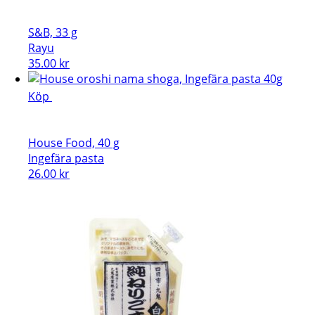
49.00 kr.
29.00 kr.
S&B, 33 g
Rayu
35.00
kr
Köp
House Food, 40 g
Ingefära pasta
26.00
kr