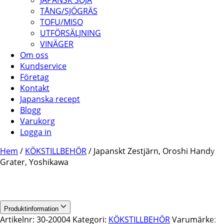
JAPANSK SOJA
TÅNG/SJÖGRÄS
TOFU/MISO
UTFÖRSÄLJNING
VINÄGER
Om oss
Kundservice
Företag
Kontakt
Japanska recept
Blogg
Varukorg
Logga in
Hem
/
KÖKSTILLBEHÖR
/ Japanskt Zestjärn, Oroshi Handy
Grater, Yoshikawa
Produktinformation
Artikelnr:
30-20004
Kategori:
KÖKSTILLBEHÖR
Varumärke: