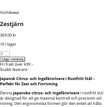
Yoshikawa
Zestjärn
369.00
kr
10 i lager
Japanskt
Zestjärn,
Lägg i varukorg
Oroshi
Fri frakt över 699 :-
Handy
Snabb leverans
Grater,
Japansk Citrus- och Ingefärsrivare i Rostfritt Stål –
Yoshikawa
Perfekt för Zest och Finrivning
mängd
Denna
japanska citrus- och ingefärsrivare
i rostfritt stål
är designad för att ge maximal kontroll och precision vid
rivning. Den ergonomiska formen gör den enkel att hålla