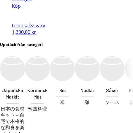
Köp
Grönsakssvarv
1,300.00
kr
Upptäck från kategori
Japanska
Koreansk
Ris
Nudlar
Såser
K
Matkit
Mat
米
麺
ソース
日本の食材
韓国料理
キット – 自
宅で本格的
な和食を楽