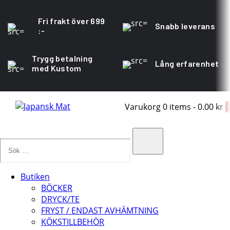
Fri frakt över 699
Snabb leverans
:-
Trygg betalning
Lång erfarenhet
med Kustom
Varukorg
0 items
-
0.00 kr
0
Sök
…
Search
Butiken
BÖCKER
DRYCK/TE
FRYST / ENDAST AVHÄMTNING
KÖKSTILLBEHÖR