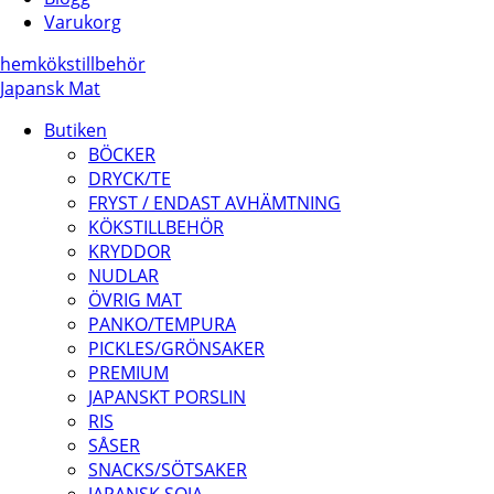
Varukorg
hem
kökstillbehör
Japansk Mat
Butiken
BÖCKER
DRYCK/TE
FRYST / ENDAST AVHÄMTNING
KÖKSTILLBEHÖR
KRYDDOR
NUDLAR
ÖVRIG MAT
PANKO/TEMPURA
PICKLES/GRÖNSAKER
PREMIUM
JAPANSKT PORSLIN
RIS
SÅSER
SNACKS/SÖTSAKER