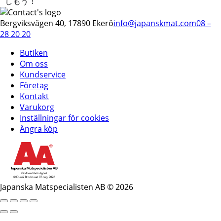
しもう！
Bergviksvägen 40, 17890 Ekerö
info@japanskmat.com
08 –
28 20 20
Butiken
Om oss
Kundservice
Företag
Kontakt
Varukorg
Inställningar för cookies
Ångra köp
Japanska Matspecialisten AB © 2026